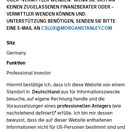
KEINEN ZUGELASSENEN FINANZBERATER ODER -
VERMITTLER WENDEN KÖNNEN UND
Alternatives
UNTERSTÜTZUNG BENÖTIGEN, SENDEN SIE BITTE
EINE E-MAIL AN
CSLUX@MORGANSTANLEY.COM
Hedge Funds
Sitz
Germany
Managed Futures
Funktion
Professional Investor
Access to multi-manager and single-manager
managed futures investment solutions
Hiermit bestätige ich, dass ich diese Website von einem
Standort in
Deutschland
aus für Informationszwecke
besuche, auf eigene Rechnung handle und die
Voraussetzungen eines
professionellen Anlegers
(wie
Liquid Diversifier
nachstehend definiert)
*
erfülle. Ich bin mir dessen
Seeks to provide an attractive total return, with
bewusst, dass die auf dieser Website enthaltenen
low correlation to traditional asset classes.
Informationen nicht für US-Personen bestimmt sind und