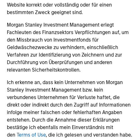
focused on domestic winners.
Website korrekt oder vollständig oder für einen
bestimmten Zweck geeignet sind.
Asia Opportunity
Morgan Stanley Investment Management erlegt
Fachleuten des Finanzsektors Verpflichtungen auf, um
Invests in high quality established and emerging
den Missbrauch von Investmentfonds für
companies located in Asia (excluding Japan) that
Geldwäschezwecke zu verhindern, einschließlich
the team believes are undervalued at the time of
Verfahren zur Identifizierung von Zeichnern und zur
investment.
Durchführung von Überprüfungen und anderen
relevanten Sicherheitskontrollen.
Developing Opportunity
Ich erkenne an, dass kein Unternehmen von Morgan
Stanley Investment Management bzw. kein
Invests in high quality companies located or
verbundenes Unternehmen für Verluste haftet, die
operating in developing or emerging market
direkt oder indirekt durch den Zugriff auf Informationen
countries that the team believes are undervalued
infolge meiner falschen oder fehlerhaften Angaben
at the time of investment.
entstehen. Durch die Annahme dieser Erklärungen
bestätige ich ebenfalls mein Einverständnis mit
den
Terms of Use
, die ich gelesen und verstanden habe.