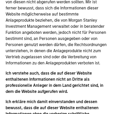
von diesen nicht abgerufen werden sollten. Mir ist
ferner bewusst, dass sich die Informationen dieser
Website möglicherweise auf bestimmte
Market Neutral Multi-PM Platform
Anlageprodukte beziehen, die von Morgan Stanley
Investment Management verwaltet oder in beratender
Multi-strategy, multi-manager hedge fund,
Funktion angeboten werden, jedoch nicht für Personen
overseeing a portfolio of high-quality trading
bestimmt sind, an Personen ausgegeben oder von
teams, specializing in fundamental sector-
Personen genutzt werden dürfen, die Rechtsordnungen
specific equity long/short, quantitative, and
unterstehen, in denen die Anlageprodukte nicht zum
opportunistic trading strategies.
Vertrieb zugelassen sind oder die Verbreitung von
Informationen zu den Anlageprodukten verboten ist.
Ich verstehe auch, dass die auf dieser Website
Strategic Opportunities
enthaltenen Informationen nicht an Dritte als
professionelle Anleger in dem Land gerichtet sind, in
Provides focused exposure on medium duration
dem die Website aufgerufen wird.
opportunistic strategies generally through hedge
fund secondaries and co-investment
Ich erkläre mich damit einverstanden und dessen
opportunities.
bewusst, dass die auf dieser Website enthaltenen
Informationen ohne die vorherige schriftliche