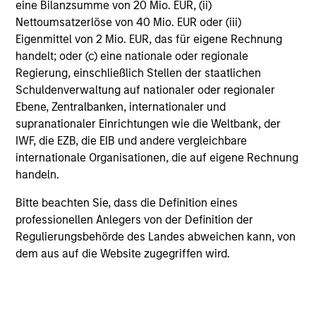
sustainability through thematic alignment.
eine Bilanzsumme von 20 Mio. EUR, (ii)
Nettoumsatzerlöse von 40 Mio. EUR oder (iii)
Eigenmittel von 2 Mio. EUR, das für eigene Rechnung
Saudi Equity Strategy
handelt; oder (c) eine nationale oder regionale
Regierung, einschließlich Stellen der staatlichen
Saudi Arabia listed equities with quality bias, and
Schuldenverwaltung auf nationaler oder regionaler
strong value or growth style characteristics.
Ebene, Zentralbanken, internationaler und
supranationaler Einrichtungen wie die Weltbank, der
IWF, die EZB, die EIB und andere vergleichbare
Global Emerging Markets Equity
internationale Organisationen, die auf eigene Rechnung
Strategy
handeln.
Bitte beachten Sie, dass die Definition eines
Core portfolio of quality growth companies,
professionellen Anlegers von der Definition der
integrating global thematics and country drivers
Regulierungsbehörde des Landes abweichen kann, von
to identify bottom-up opportunities.
dem aus auf die Website zugegriffen wird.
Next Gen Emerging Markets Strategy