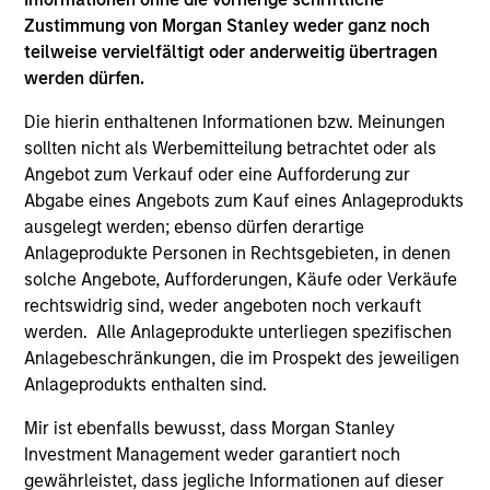
Zustimmung von Morgan Stanley weder ganz noch
Hedge Fund Solutions
teilweise vervielfältigt oder anderweitig übertragen
werden dürfen.
Offers portfolios that address the unqiue
investment, reporting and admin objectives of
Die hierin enthaltenen Informationen bzw. Meinungen
Hedge Fund investors.
sollten nicht als Werbemitteilung betrachtet oder als
Angebot zum Verkauf oder eine Aufforderung zur
Abgabe eines Angebots zum Kauf eines Anlageprodukts
ausgelegt werden; ebenso dürfen derartige
Equity
Anlageprodukte Personen in Rechtsgebieten, in denen
solche Angebote, Aufforderungen, Käufe oder Verkäufe
rechtswidrig sind, weder angeboten noch verkauft
werden. Alle Anlageprodukte unterliegen spezifischen
Emerging Markets Equity
Anlagebeschränkungen, die im Prospekt des jeweiligen
Anlageprodukts enthalten sind.
Indian Equity Strategy
Mir ist ebenfalls bewusst, dass Morgan Stanley
Investment Management weder garantiert noch
Indian equities with a quality, growth bias and
gewährleistet, dass jegliche Informationen auf dieser