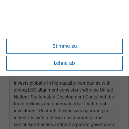
Established Opportunity
Invests in high quality companies located or
operating in developed market countries that the
team believes are undervalued at the time of
Stimme zu
investment.
Lehne ab
Global Change
Invests globally in high quality companies with
strong ESG alignment consistent with the United
Nations Sustainable Development Goals that the
team believes are undervalued at the time of
investment. Restricts businesses operating in
industries with material environmental and
social externalities and/or corporate governance