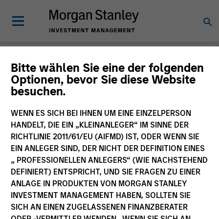
Strategies
Bitte wählen Sie eine der folgenden
Optionen, bevor Sie diese Website
besuchen.
WENN ES SICH BEI IHNEN UM EINE EINZELPERSON
HANDELT, DIE EIN „KLEINANLEGER“ IM SINNE DER
All
RICHTLINIE 2011/61/EU (AIFMD) IST, ODER WENN SIE
EIN ANLEGER SIND, DER NICHT DER DEFINITION EINES
„ PROFESSIONELLEN ANLEGERS“ (WIE NACHSTEHEND
DEFINIERT) ENTSPRICHT, UND SIE FRAGEN ZU EINER
Group by
ANLAGE IN PRODUKTEN VON MORGAN STANLEY
Asset Class
Team
INVESTMENT MANAGEMENT HABEN, SOLLTEN SIE
SICH AN EINEN ZUGELASSENEN FINANZBERATER
100 of 100 Results
ODER -VERMITTLER WENDEN. WENN SIE SICH AN