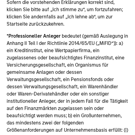
Emerging Markets Leaders Strategy
Sofern die vorstehenden Erklärungen korrekt sind,
klicken Sie bitte auf „Ich stimme zu“, um fortzufahren;
Emerging market industry leaders, without
klicken Sie andernfalls auf „Ich lehne ab“, um zur
benchmark constraints. Focused 25-40
Startseite zurückzukehren.
holdings.
*
Professioneller Anleger
bedeutet (gemäß Auslegung in
Anhang II Teil I der Richtlinie 2014/65/EU („MiFID“)): a)
China A Equity Strategy
ein Kreditinstitut, eine Wertpapierfirma, ein
zugelassenes oder beaufsichtigtes Finanzinstitut, eine
High quality companies in local China A-share
Versicherungsgesellschaft, ein Organismus für
market with a sustainable growth profile and
gemeinsame Anlagen oder dessen
strong return potential.
Verwaltungsgesellschaft, ein Pensionsfonds oder
dessen Verwaltungsgesellschaft, ein Warenhändler
oder Waren-Derivatehändler oder ein sonstiger
Sustainable Emerging Markets
institutioneller Anleger, der in jedem Fall für die Tätigkeit
Strategy
auf den Finanzmärkten zugelassen sein oder
beaufsichtigt werden muss; b) ein Großunternehmen,
Core portfolio of quality growth companies,
das mindestens zwei der folgenden
seeking to deliver on financial objectives and
Größenanforderungen auf Unternehmensbasis erfüllt: (i)