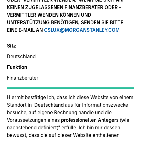
KEINEN ZUGELASSENEN FINANZBERATER ODER -
Teams
VERMITTLER WENDEN KÖNNEN UND
UNTERSTÜTZUNG BENÖTIGEN, SENDEN SIE BITTE
EINE E-MAIL AN
CSLUX@MORGANSTANLEY.COM
Übersicht
Sitz
Deutschland
Wir bieten unseren Kunden eine vielfältige
Funktion
Produktpalette an Aktienstrategien, die von
Finanzberater
spezialisierten Teams mit globaler Reichweite
und lokaler Expertise geleitet werden.
Hiermit bestätige ich, dass ich diese Website von einem
Standort in
Deutschland
aus für Informationszwecke
besuche, auf eigene Rechnung handle und die
Voraussetzungen eines
professionellen Anlegers
(wie
Wesentliche
nachstehend definiert)
*
erfülle. Ich bin mir dessen
bewusst, dass die auf dieser Website enthaltenen
Differenzierungsfaktoren