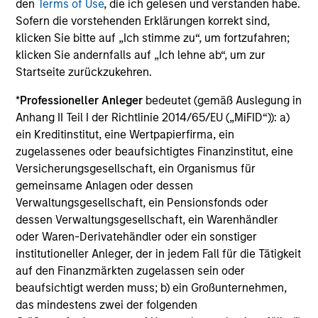
den
Terms of Use
, die ich gelesen und verstanden habe.
USA
Sofern die vorstehenden Erklärungen korrekt sind,
klicken Sie bitte auf „Ich stimme zu“, um fortzufahren;
klicken Sie andernfalls auf „Ich lehne ab“, um zur
Startseite zurückzukehren.
*
Professioneller Anleger
bedeutet (gemäß Auslegung in
Anhang II Teil I der Richtlinie 2014/65/EU („MiFID“)): a)
ein Kreditinstitut, eine Wertpapierfirma, ein
zugelassenes oder beaufsichtigtes Finanzinstitut, eine
Versicherungsgesellschaft, ein Organismus für
International & Global
gemeinsame Anlagen oder dessen
Verwaltungsgesellschaft, ein Pensionsfonds oder
dessen Verwaltungsgesellschaft, ein Warenhändler
oder Waren-Derivatehändler oder ein sonstiger
institutioneller Anleger, der in jedem Fall für die Tätigkeit
auf den Finanzmärkten zugelassen sein oder
beaufsichtigt werden muss; b) ein Großunternehmen,
das mindestens zwei der folgenden