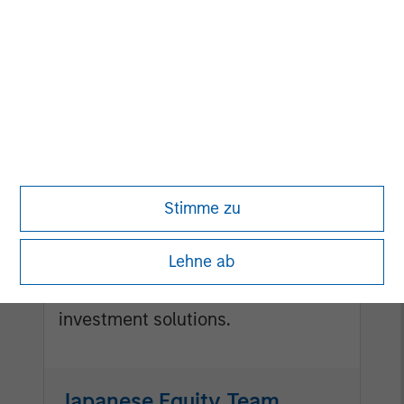
to attractive long-term returns is through
compounding and providing reduced
downside participation.
Calvert Research and
Management Team
Stimme zu
Calvert has one of the industry's
largest and most diverse teams of
Lehne ab
ESG professionals, spanning
research, engagement and
investment solutions.
Japanese Equity Team