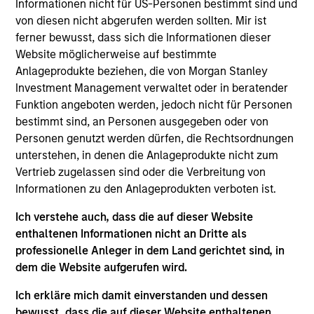
Informationen nicht für US-Personen bestimmt sind und
von diesen nicht abgerufen werden sollten. Mir ist
ferner bewusst, dass sich die Informationen dieser
1
Website möglicherweise auf bestimmte
Anlageprodukte beziehen, die von Morgan Stanley
Investment Management verwaltet oder in beratender
Struktur
Funktion angeboten werden, jedoch nicht für Personen
bestimmt sind, an Personen ausgegeben oder von
Hochspezialisierte Teams mit langjährigen
Personen genutzt werden dürfen, die Rechtsordnungen
Managern
unterstehen, in denen die Anlageprodukte nicht zum
Jedes Team verfolgt einen unverwechselbaren
Vertrieb zugelassen sind oder die Verbreitung von
Ansatz und Blickwinkel, der von einem
Informationen zu den Anlageprodukten verboten ist.
zentralen CIO unbeschränkt ist
Ich verstehe auch, dass die auf dieser Website
Aussagekräftiges Nachhaltigkeitsresearch
enthaltenen Informationen nicht an Dritte als
integriert in verschiedene Aktienprodukte
professionelle Anleger in dem Land gerichtet sind, in
dem die Website aufgerufen wird.
Ich erkläre mich damit einverstanden und dessen
2
bewusst, dass die auf dieser Website enthaltenen