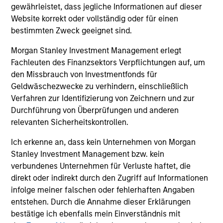
gewährleistet, dass jegliche Informationen auf dieser
Dort tätig, wo wir Voraussetzungen für
Website korrekt oder vollständig oder für einen
Exzellenz haben
bestimmten Zweck geeignet sind.
Morgan Stanley Investment Management erlegt
Fachleuten des Finanzsektors Verpflichtungen auf, um
den Missbrauch von Investmentfonds für
Geldwäschezwecke zu verhindern, einschließlich
Verfahren zur Identifizierung von Zeichnern und zur
Unsere Aktienplattform
Durchführung von Überprüfungen und anderen
relevanten Sicherheitskontrollen.
Ich erkenne an, dass kein Unternehmen von Morgan
Unsere spezialisierten Lösungen konzentrieren
Stanley Investment Management bzw. kein
sich auf langfristige Performance und umfassen
verbundenes Unternehmen für Verluste haftet, die
die Märkte weltweit.
direkt oder indirekt durch den Zugriff auf Informationen
infolge meiner falschen oder fehlerhaften Angaben
entstehen. Durch die Annahme dieser Erklärungen
bestätige ich ebenfalls mein Einverständnis mit