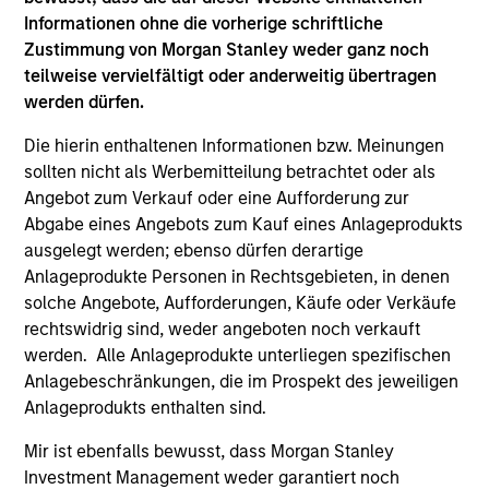
Informationen ohne die vorherige schriftliche
Zustimmung von Morgan Stanley weder ganz noch
Stärke
teilweise vervielfältigt oder anderweitig übertragen
werden dürfen.
Vielfalt an Perspektiven
Die hierin enthaltenen Informationen bzw. Meinungen
Außergewöhnliche Ressourcen und Netzwerke
sollten nicht als Werbemitteilung betrachtet oder als
Kultur der Neugier und Zusammenarbeit
Angebot zum Verkauf oder eine Aufforderung zur
Abgabe eines Angebots zum Kauf eines Anlageprodukts
ausgelegt werden; ebenso dürfen derartige
Anlageprodukte Personen in Rechtsgebieten, in denen
3
solche Angebote, Aufforderungen, Käufe oder Verkäufe
rechtswidrig sind, weder angeboten noch verkauft
Strategie
werden. Alle Anlageprodukte unterliegen spezifischen
Anlagebeschränkungen, die im Prospekt des jeweiligen
Umfasst Regionen und Anlagestile
Anlageprodukts enthalten sind.
Breite Spanne an Risikobereitschaften, die den
Mir ist ebenfalls bewusst, dass Morgan Stanley
Kundenbedürfnissen entsprechen
Investment Management weder garantiert noch