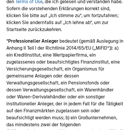
den
Terms of Use
, die ich gelesen und verstanden habe.
Sofern die vorstehenden Erklärungen korrekt sind,
klicken Sie bitte auf „Ich stimme zu“, um fortzufahren;
klicken Sie andernfalls auf „Ich lehne ab“, um zur
Startseite zurückzukehren.
Nachhaltiges Investieren
*
Professioneller Anleger
bedeutet (gemäß Auslegung in
Anhang II Teil I der Richtlinie 2014/65/EU („MiFID“)): a)
ein Kreditinstitut, eine Wertpapierfirma, ein
Umfangreiche Palette an
zugelassenes oder beaufsichtigtes Finanzinstitut, eine
Anlagestrategien für die globalen
Versicherungsgesellschaft, ein Organismus für
öffentlichen und privaten Märkte
gemeinsame Anlagen oder dessen
Verwaltungsgesellschaft, ein Pensionsfonds oder
dessen Verwaltungsgesellschaft, ein Warenhändler
oder Waren-Derivatehändler oder ein sonstiger
institutioneller Anleger, der in jedem Fall für die Tätigkeit
auf den Finanzmärkten zugelassen sein oder
beaufsichtigt werden muss; b) ein Großunternehmen,
das mindestens zwei der folgenden