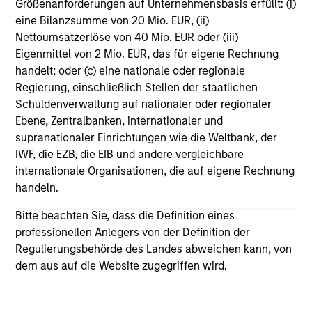
Größenanforderungen auf Unternehmensbasis erfüllt: (i)
eine Bilanzsumme von 20 Mio. EUR, (ii)
Vorgestellte Einblicke
Nettoumsatzerlöse von 40 Mio. EUR oder (iii)
Eigenmittel von 2 Mio. EUR, das für eigene Rechnung
handelt; oder (c) eine nationale oder regionale
Regierung, einschließlich Stellen der staatlichen
Schuldenverwaltung auf nationaler oder regionaler
Ebene, Zentralbanken, internationaler und
supranationaler Einrichtungen wie die Weltbank, der
IWF, die EZB, die EIB und andere vergleichbare
internationale Organisationen, die auf eigene Rechnung
handeln.
Bitte beachten Sie, dass die Definition eines
ARTIKEL
T
professionellen Anlegers von der Definition der
Regulierungsbehörde des Landes abweichen kann, von
The MSIM Quantitative Duration
F
dem aus auf die Website zugegriffen wird.
Strategy Model: A Factor-Based
C
Approach to Managing Interest Rates
Anton Heese and Matas Vala explore the
H
Quantitative Duration Strategy Model, one of the
h