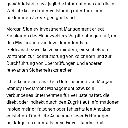
gewährleistet, dass jegliche Informationen auf dieser
Anlagen an den weltweiten
Website korrekt oder vollständig oder für einen
bestimmten Zweck geeignet sind.
Liquiditätsmärkten, um den
Bedürfnissen der Kunden nach
Morgan Stanley Investment Management erlegt
Erträgen, Liquidität und Kapitalerhalt
Fachleuten des Finanzsektors Verpflichtungen auf, um
gerecht zu werden
den Missbrauch von Investmentfonds für
Geldwäschezwecke zu verhindern, einschließlich
Verfahren zur Identifizierung von Zeichnern und zur
Durchführung von Überprüfungen und anderen
relevanten Sicherheitskontrollen.
Ich erkenne an, dass kein Unternehmen von Morgan
Stanley Investment Management bzw. kein
Lösungen & Multi-Asset
verbundenes Unternehmen für Verluste haftet, die
direkt oder indirekt durch den Zugriff auf Informationen
Persönlich abgestimmte Strategien, die
infolge meiner falschen oder fehlerhaften Angaben
Kunden mehr Kontrolle über ihre
entstehen. Durch die Annahme dieser Erklärungen
Investitionen und Steuern verleihen
bestätige ich ebenfalls mein Einverständnis mit