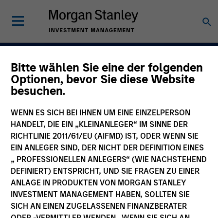
Bitte wählen Sie eine der folgenden
Volatilität navigiere
Optionen, bevor Sie diese Website
besuchen.
Chancen erschließe
Aktive Anlagen in
WENN ES SICH BEI IHNEN UM EINE EINZELPERSON
HANDELT, DIE EIN „KLEINANLEGER“ IM SINNE DER
Rentenfonds.
RICHTLINIE 2011/61/EU (AIFMD) IST, ODER WENN SIE
EIN ANLEGER SIND, DER NICHT DER DEFINITION EINES
„ PROFESSIONELLEN ANLEGERS“ (WIE NACHSTEHEND
Erfahren Sie mehr
DEFINIERT) ENTSPRICHT, UND SIE FRAGEN ZU EINER
ANLAGE IN PRODUKTEN VON MORGAN STANLEY
INVESTMENT MANAGEMENT HABEN, SOLLTEN SIE
SICH AN EINEN ZUGELASSENEN FINANZBERATER
ODER -VERMITTLER WENDEN. WENN SIE SICH AN