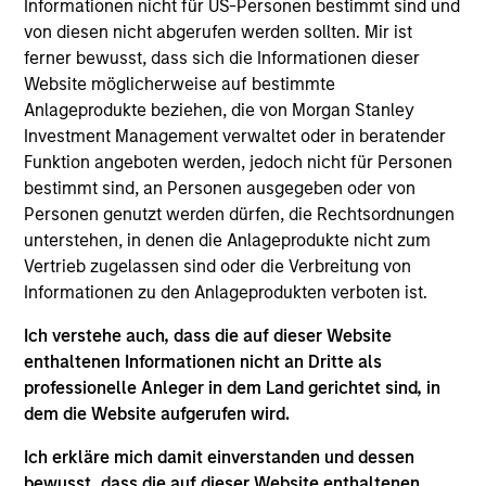
Informationen nicht für US-Personen bestimmt sind und
von diesen nicht abgerufen werden sollten. Mir ist
Alternative Anlagen
ferner bewusst, dass sich die Informationen dieser
Website möglicherweise auf bestimmte
Anlageprodukte beziehen, die von Morgan Stanley
Private Equity, Private Credit,
Investment Management verwaltet oder in beratender
Immobilien, Infrastruktur, Multi-Asset-
Funktion angeboten werden, jedoch nicht für Personen
und Hedge-Fund-Lösungen
bestimmt sind, an Personen ausgegeben oder von
Personen genutzt werden dürfen, die Rechtsordnungen
unterstehen, in denen die Anlageprodukte nicht zum
Vertrieb zugelassen sind oder die Verbreitung von
Informationen zu den Anlageprodukten verboten ist.
Ich verstehe auch, dass die auf dieser Website
Aktien
enthaltenen Informationen nicht an Dritte als
professionelle Anleger in dem Land gerichtet sind, in
Eine breite Produktpalette von
dem die Website aufgerufen wird.
Aktienstrategien mit globaler
Ich erkläre mich damit einverstanden und dessen
Reichweite und lokaler Expertise
bewusst, dass die auf dieser Website enthaltenen