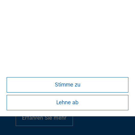
Alternative Anlagen
Stimme zu
Ein führender Anbieter in Privatmärkten und
liquiden Alternativen
Lehne ab
Erfahren Sie mehr