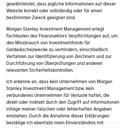
gewährleistet, dass jegliche Informationen auf dieser
in broader economic activity.
Website korrekt oder vollständig oder für einen
bestimmten Zweck geeignet sind.
Morgan Stanley Investment Management erlegt
Fachleuten des Finanzsektors Verpflichtungen auf, um
den Missbrauch von Investmentfonds für
Geldwäschezwecke zu verhindern, einschließlich
View More
Verfahren zur Identifizierung von Zeichnern und zur
Durchführung von Überprüfungen und anderen
relevanten Sicherheitskontrollen.
Portfolio Solutions Group
Ich erkenne an, dass kein Unternehmen von Morgan
The Portfolio Solutions Group is a comprehensive
Stanley Investment Management bzw. kein
multi-asset business, with activity across all asset
verbundenes Unternehmen für Verluste haftet, die
strategies and types (traditional and alternative),
direkt oder indirekt durch den Zugriff auf Informationen
through solutions that span fully liquid (public assets),
infolge meiner falschen oder fehlerhaften Angaben
comprehensive (public and private assets) and fully
entstehen. Durch die Annahme dieser Erklärungen
private portfolios. Offerings are delivered via a
bestätige ich ebenfalls mein Einverständnis mit
managed portfolio or model, in discretionary or