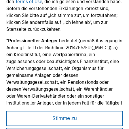
den
Terms of Use
, die ich gelesen und verstanden habe.
advisory format.
Sofern die vorstehenden Erklärungen korrekt sind,
klicken Sie bitte auf „Ich stimme zu“, um fortzufahren;
klicken Sie andernfalls auf „Ich lehne ab“, um zur
Startseite zurückzukehren.
*
Professioneller Anleger
bedeutet (gemäß Auslegung in
Anhang II Teil I der Richtlinie 2014/65/EU („MiFID“)): a)
ein Kreditinstitut, eine Wertpapierfirma, ein
zugelassenes oder beaufsichtigtes Finanzinstitut, eine
Versicherungsgesellschaft, ein Organismus für
gemeinsame Anlagen oder dessen
Verwaltungsgesellschaft, ein Pensionsfonds oder
dessen Verwaltungsgesellschaft, ein Warenhändler
oder Waren-Derivatehändler oder ein sonstiger
institutioneller Anleger, der in jedem Fall für die Tätigkeit
auf den Finanzmärkten zugelassen sein oder
beaufsichtigt werden muss; b) ein Großunternehmen,
Stimme zu
das mindestens zwei der folgenden