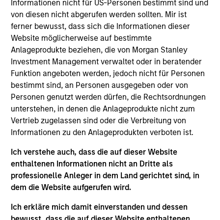
Informationen nicht für US-Personen bestimmt sind und
July 2026
von diesen nicht abgerufen werden sollten. Mir ist
22-JUL-2026
ferner bewusst, dass sich die Informationen dieser
Website möglicherweise auf bestimmte
Watch the quarterly webinar to hear our
Anlageprodukte beziehen, die von Morgan Stanley
investment team discuss why higher yields,
Investment Management verwaltet oder in beratender
market dispersion and active fixed income
Funktion angeboten werden, jedoch nicht für Personen
selection may create compelling opportunities
bestimmt sind, an Personen ausgegeben oder von
for portfolio alpha.
Personen genutzt werden dürfen, die Rechtsordnungen
unterstehen, in denen die Anlageprodukte nicht zum
Vertrieb zugelassen sind oder die Verbreitung von
The BEAT Video - Q3 2026
Informationen zu den Anlageprodukten verboten ist.
Ich verstehe auch, dass die auf dieser Website
17-JUL-2026
In The BEAT for Q3 2026 we highlighted five
enthaltenen Informationen nicht an Dritte als
professionelle Anleger in dem Land gerichtet sind, in
important themes, amongst others, that we
dem die Website aufgerufen wird.
see across the global investment landscape.
Ich erkläre mich damit einverstanden und dessen
bewusst, dass die auf dieser Website enthaltenen