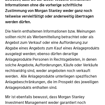
The BEAT™ for Q3 2026 - July
Informationen ohne die vorherige schriftliche
Zustimmung von Morgan Stanley weder ganz noch
07-JUL-2026
teilweise vervielfältigt oder anderweitig übertragen
Use The BEAT™ as your timely resource for the
werden dürfen.
markets. Each edition gives you ideas and
Die hierin enthaltenen Informationen bzw. Meinungen
insights that show you how to navigate the
sollten nicht als Werbemitteilung betrachtet oder als
current investment environment.
Angebot zum Verkauf oder eine Aufforderung zur
Abgabe eines Angebots zum Kauf eines Anlageprodukts
ausgelegt werden; ebenso dürfen derartige
The BEAT: Navigating the Iran
Anlageprodukte Personen in Rechtsgebieten, in denen
Conflict, From Oil Shocks to
solche Angebote, Aufforderungen, Käufe oder Verkäufe
Market Impact
rechtswidrig sind, weder angeboten noch verkauft
werden. Alle Anlageprodukte unterliegen spezifischen
08-MAI-2026
Anlagebeschränkungen, die im Prospekt des jeweiligen
The conflict in the Middle East has sent
Anlageprodukts enthalten sind.
shockwaves through global markets and we
Mir ist ebenfalls bewusst, dass Morgan Stanley
need to understand whether the rise in energy
Investment Management weder garantiert noch
prices is transient or will become embedded