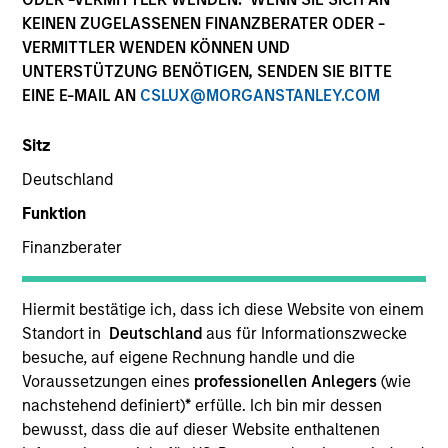
Explore The BEAT™ (Bonds, Equities,
KEINEN ZUGELASSENEN FINANZBERATER ODER -
Alternatives, Transition) which
VERMITTLER WENDEN KÖNNEN UND
delivers ideas and insights you need
UNTERSTÜTZUNG BENÖTIGEN, SENDEN SIE BITTE
from our investment specialists.
EINE E-MAIL AN
CSLUX@MORGANSTANLEY.COM
Sitz
Deutschland
The BEAT™ for Q3 2026 - August
Funktion
05-AUG-2026
Finanzberater
Use The BEAT™ as your timely resource for the
markets. Each edition gives you ideas and
Hiermit bestätige ich, dass ich diese Website von einem
insights that show you how to navigate the
Standort in
Deutschland
aus für Informationszwecke
besuche, auf eigene Rechnung handle und die
current investment environment.
Voraussetzungen eines
professionellen Anlegers
(wie
nachstehend definiert)
*
erfülle. Ich bin mir dessen
bewusst, dass die auf dieser Website enthaltenen
The BEAT™ Quarterly Webinar –