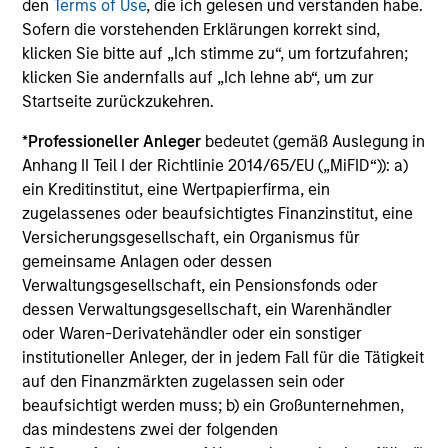
den
Terms of Use
, die ich gelesen und verstanden habe.
Register
Sofern die vorstehenden Erklärungen korrekt sind,
klicken Sie bitte auf „Ich stimme zu“, um fortzufahren;
Portfolio Solutions Group
klicken Sie andernfalls auf „Ich lehne ab“, um zur
The Portfolio Solutions Group is a comprehensive
Startseite zurückzukehren.
multi-asset business, with activity across all asset
strategies and types (traditional and alternative),
*
Professioneller Anleger
bedeutet (gemäß Auslegung in
through solutions that span fully liquid (public assets),
Anhang II Teil I der Richtlinie 2014/65/EU („MiFID“)): a)
comprehensive (public and private assets) and fully
ein Kreditinstitut, eine Wertpapierfirma, ein
private portfolios. Offerings are delivered via a
zugelassenes oder beaufsichtigtes Finanzinstitut, eine
managed portfolio or model, in discretionary or
Versicherungsgesellschaft, ein Organismus für
advisory format.
gemeinsame Anlagen oder dessen
Verwaltungsgesellschaft, ein Pensionsfonds oder
dessen Verwaltungsgesellschaft, ein Warenhändler
oder Waren-Derivatehändler oder ein sonstiger
institutioneller Anleger, der in jedem Fall für die Tätigkeit
auf den Finanzmärkten zugelassen sein oder
beaufsichtigt werden muss; b) ein Großunternehmen,
das mindestens zwei der folgenden