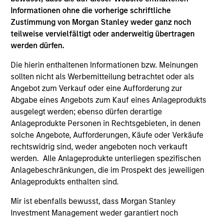
leaders provided a summary of the private
Informationen ohne die vorherige schriftliche
markets’ investment environment, a deep dive
Zustimmung von Morgan Stanley weder ganz noch
into the entry opportunity in private real
teilweise vervielfältigt oder anderweitig übertragen
estate, and an in-depth review of private
werden dürfen.
equity.
Die hierin enthaltenen Informationen bzw. Meinungen
sollten nicht als Werbemitteilung betrachtet oder als
Private Markets Perspectives Q4
Angebot zum Verkauf oder eine Aufforderung zur
Abgabe eines Angebots zum Kauf eines Anlageprodukts
Webinar
ausgelegt werden; ebenso dürfen derartige
03-DEZ-2025
Anlageprodukte Personen in Rechtsgebieten, in denen
solche Angebote, Aufforderungen, Käufe oder Verkäufe
In this quarter’s webinar, our investment
rechtswidrig sind, weder angeboten noch verkauft
leaders provided a comprehensive view of the
werden. Alle Anlageprodukte unterliegen spezifischen
private markets landscape, shared strategic
Anlagebeschränkungen, die im Prospekt des jeweiligen
asset class insights—including a health check
Anlageprodukts enthalten sind.
on private credit—and delivered an in-depth
Mir ist ebenfalls bewusst, dass Morgan Stanley
analysis of the evolving dynamics in private
Investment Management weder garantiert noch