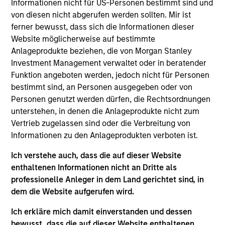
Informationen nicht für US-Personen bestimmt sind und
Webinar
von diesen nicht abgerufen werden sollten. Mir ist
ferner bewusst, dass sich die Informationen dieser
03-JUN-2026
Website möglicherweise auf bestimmte
In this quarter’s webinar, our investment
Anlageprodukte beziehen, die von Morgan Stanley
leaders provided an update on the signals
Investment Management verwaltet oder in beratender
Funktion angeboten werden, jedoch nicht für Personen
observed in the latest private markets data, a
bestimmt sind, an Personen ausgegeben oder von
summary of the latest private markets asset
Personen genutzt werden dürfen, die Rechtsordnungen
class views, and a deep dive into private
unterstehen, in denen die Anlageprodukte nicht zum
credit, including addressing recent concerns
Vertrieb zugelassen sind oder die Verbreitung von
regarding software exposure.
Informationen zu den Anlageprodukten verboten ist.
Ich verstehe auch, dass die auf dieser Website
Private Markets Perspectives Q1
enthaltenen Informationen nicht an Dritte als
professionelle Anleger in dem Land gerichtet sind, in
Webinar
dem die Website aufgerufen wird.
04-MÄR-2026
In this quarter’s webinar, our investment
Ich erkläre mich damit einverstanden und dessen
bewusst, dass die auf dieser Website enthaltenen