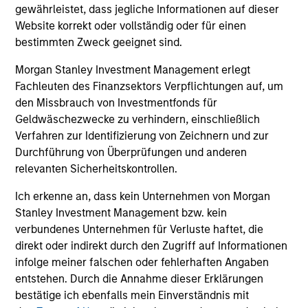
equity.
gewährleistet, dass jegliche Informationen auf dieser
Website korrekt oder vollständig oder für einen
bestimmten Zweck geeignet sind.
Private Markets Perspectives Q3
Webinar
Morgan Stanley Investment Management erlegt
Fachleuten des Finanzsektors Verpflichtungen auf, um
03-SEP-2025
den Missbrauch von Investmentfonds für
In this quarter's webinar, our investment
Geldwäschezwecke zu verhindern, einschließlich
leaders talked about the private markets
Verfahren zur Identifizierung von Zeichnern und zur
environment, shared current asset class views,
Durchführung von Überprüfungen und anderen
and explored the dynamics investors face in
relevanten Sicherheitskontrollen.
private credit.
Ich erkenne an, dass kein Unternehmen von Morgan
Stanley Investment Management bzw. kein
verbundenes Unternehmen für Verluste haftet, die
direkt oder indirekt durch den Zugriff auf Informationen
infolge meiner falschen oder fehlerhaften Angaben
Register here for our next
entstehen. Durch die Annahme dieser Erklärungen
Webinar
Private Markets Perspectives
bestätige ich ebenfalls mein Einverständnis mit