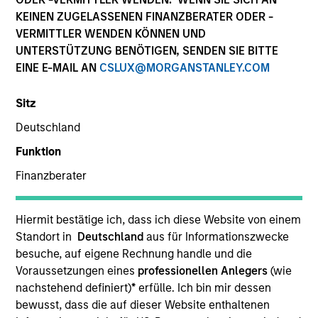
KEINEN ZUGELASSENEN FINANZBERATER ODER -
VERMITTLER WENDEN KÖNNEN UND
UNTERSTÜTZUNG BENÖTIGEN, SENDEN SIE BITTE
EINE E-MAIL AN
CSLUX@MORGANSTANLEY.COM
Sitz
Deutschland
Funktion
Finanzberater
Quarterly Private Markets Insights
Hiermit bestätige ich, dass ich diese Website von einem
and Asset Class Deep Dive.
Standort in
Deutschland
aus für Informationszwecke
besuche, auf eigene Rechnung handle und die
Voraussetzungen eines
professionellen Anlegers
(wie
nachstehend definiert)
*
erfülle. Ich bin mir dessen
bewusst, dass die auf dieser Website enthaltenen
Private Markets Perspectives Q2