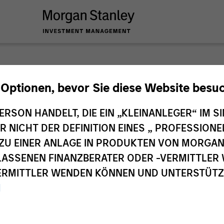
@morganstanley.com
, um zusätzliche Informationen über den F
 Optionen, bevor Sie diese Website besu
en. Informationen über den Zielmarkt werden bereitgestellt, u
Product Governance ihren regulatorischen Pflichten nachzukom
ERSON HANDELT, DIE EIN „KLEINANLEGER“ IM SI
nley Investment Management nicht ausdrücklich anders bestä
DER NICHT DER DEFINITION EINES „ PROFESSIO
EN ZU EINER ANLAGE IN PRODUKTEN VON MORG
ELASSENEN FINANZBERATER ODER -VERMITTLER 
ley
RMITTLER WENDEN KÖNNEN UND UNTERSTÜTZUN
M
ley Careers