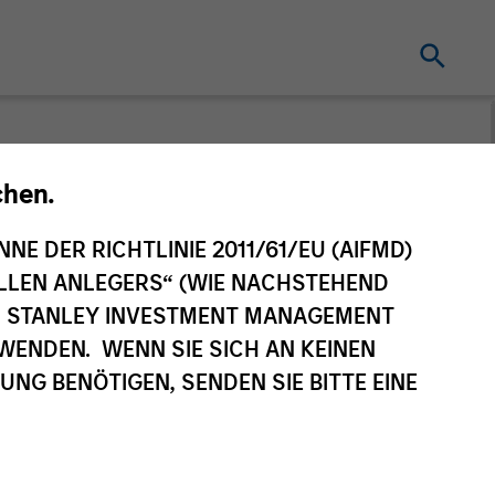
onds, einschließlich seines Zielmarktes,
chen.
m es Finanzintermediären zu ermöglichen,
men. Diese Informationen sind nicht für
NNE DER RICHTLINIE 2011/61/EU (AIFMD)
tigt.
NELLEN ANLEGERS“ (WIE NACHSTEHEND
AN STANLEY INVESTMENT MANAGEMENT
WENDEN. WENN SIE SICH AN KEINEN
G BENÖTIGEN, SENDEN SIE BITTE EINE