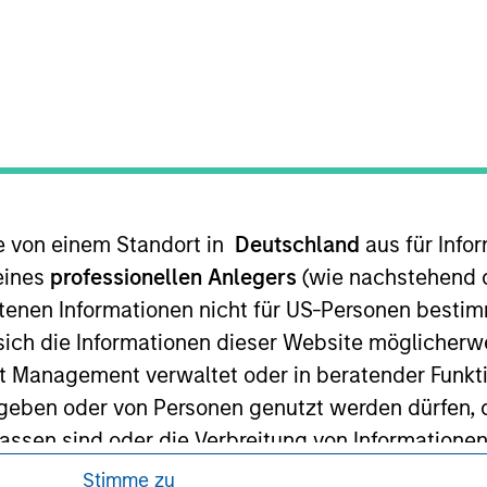
ren, da in diesen bestimmte gesetzliche und
tung von Informationen zu den Anlageprodukten
te von einem Standort in
Deutschland
aus für Info
eines
professionellen Anlegers
(wie nachstehend d
 unter Umständen nicht in allen
zelheiten können aus unseren
tenen Informationen nicht für US-Personen bestim
s sich die Informationen dieser Website mögliche
t Management verwaltet oder in beratender Funkti
geben oder von Personen genutzt werden dürfen, 
assen sind oder die Verbreitung von Informatione
Stimme zu