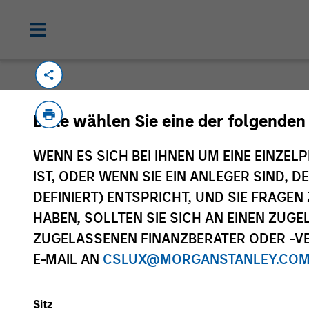
Bitte wenden Sie sich per E-Mail an
cslux
Bitte wählen Sie eine der folgenden
für Vertriebszwecke in Erfahrung zu bring
vorbehaltlich der MiFID-Vorschriften zur 
WENN ES SICH BEI IHNEN UM EINE EINZELP
Endkunden gedacht, sofern von Morgan Sta
IST, ODER WENN SIE EIN ANLEGER SIND, 
DEFINIERT) ENTSPRICHT, UND SIE FRAG
HABEN, SOLLTEN SIE SICH AN EINEN ZUG
Morgan Stan
ZUGELASSENEN FINANZBERATER ODER -VE
E-MAIL AN
CSLUX@MORGANSTANLEY.CO
Morgan Stan
Sitz