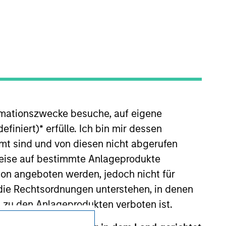
Datenschutz
Your Privacy Choices
Nutzungsbedingungen
rmationszwecke besuche, auf eigene
efiniert)
*
erfülle. Ich bin mir dessen
mt sind und von diesen nicht abgerufen
rweise auf bestimmte Anlageprodukte
on angeboten werden, jedoch nicht für
die Rechtsordnungen unterstehen, in denen
n zu den Anlageprodukten verboten ist.