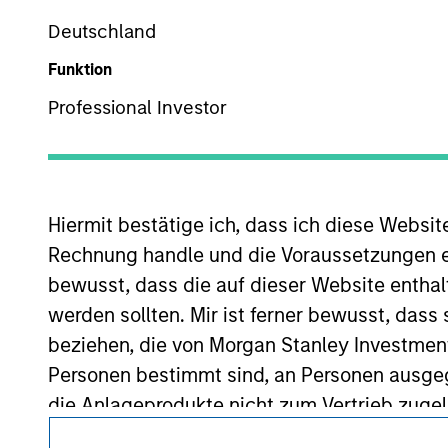
Deutschland
Funktion
Professional Investor
Dieses Dokument ist ein Marketingdokument.
Nutzer müssen die Nutzungsbedingungen lesen und akzeptie
regulatorische Auflagen enthalten sind, die für die Verbrei
von Morgan Stanley Investment Management gelten.
Hiermit bestätige ich, dass ich diese Websi
Rechnung handle und die Voraussetzungen 
Die auf dieser Website beschriebenen Dienstleistungen sind
Rechtsgebieten oder für alle Kunden verfügbar. Weitere Ein
bewusst, dass die auf dieser Website enthal
Nutzungsbedingungen entnommen werden.
werden sollten. Mir ist ferner bewusst, das
©2026 Morgan Stanley. Alle Rechte vorbehalten.
beziehen, die von Morgan Stanley Investmen
Personen bestimmt sind, an Personen ausge
die Anlageprodukte nicht zum Vertrieb zugel