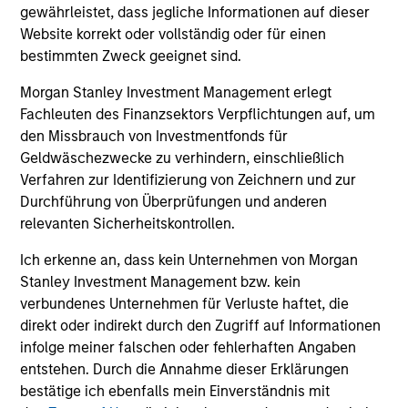
gewährleistet, dass jegliche Informationen auf dieser
Website korrekt oder vollständig oder für einen
bestimmten Zweck geeignet sind.
A2/P2
Morgan Stanley Investment Management erlegt
Fachleuten des Finanzsektors Verpflichtungen auf, um
A2/P2
– kurzfristige Ratings von Moody’s und
den Missbrauch von Investmentfonds für
S&P.
Geldwäschezwecke zu verhindern, einschließlich
Verfahren zur Identifizierung von Zeichnern und zur
Durchführung von Überprüfungen und anderen
relevanten Sicherheitskontrollen.
ACTIVE SHARE (%)
Ich erkenne an, dass kein Unternehmen von Morgan
Stanley Investment Management bzw. kein
Der
aktive Anteil
ist ein Maß für den
verbundenes Unternehmen für Verluste haftet, die
prozentualen Anteil von Aktienbeständen in
direkt oder indirekt durch den Zugriff auf Informationen
einem Portfolio eines Managers, die sich vom
Referenzindex (basierend auf Art der Bestände
infolge meiner falschen oder fehlerhaften Angaben
und deren Gewichtung) unterscheiden. Der aktive
entstehen. Durch die Annahme dieser Erklärungen
Anteil kann zwischen 0 % und 100 % rangieren.
bestätige ich ebenfalls mein Einverständnis mit
Ein Wert von 100 % kommt einer vollständigen