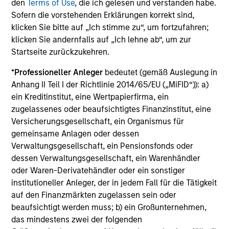
den
Terms of Use
, die ich gelesen und verstanden habe.
Abweichung von der Benchmark gleich. Bei der
Berechnung des aktiven Anteils werden Bestände
Sofern die vorstehenden Erklärungen korrekt sind,
mit demselben wirtschaftlichen Engagement
klicken Sie bitte auf „Ich stimme zu“, um fortzufahren;
möglicherweise zusammengefasst.
klicken Sie andernfalls auf „Ich lehne ab“, um zur
Startseite zurückzukehren.
*
Professioneller Anleger
bedeutet (gemäß Auslegung in
Agency CMBS
Anhang II Teil I der Richtlinie 2014/65/EU („MiFID“)): a)
ein Kreditinstitut, eine Wertpapierfirma, ein
zugelassenes oder beaufsichtigtes Finanzinstitut, eine
Agency Commercial Mortgage Backed
Versicherungsgesellschaft, ein Organismus für
Securities (CMBS)
sind hypothekarisch
gemeinsame Anlagen oder dessen
besicherte Wertpapiere, die durch gewerbliche
Verwaltungsgesellschaft, ein Pensionsfonds oder
Immobiliendarlehen abgesichert sind und von
Fannie Mae, Freddie Mac oder Ginnie Mae oder
dessen Verwaltungsgesellschaft, ein Warenhändler
einem sonstigen von der US-Regierung
oder Waren-Derivatehändler oder ein sonstiger
geförderten Institut (GSE; Government-sponsored
institutioneller Anleger, der in jedem Fall für die Tätigkeit
Enterprise) bzw. einer US-Bundesbehörde
auf den Finanzmärkten zugelassen sein oder
begeben oder garantiert werden.
beaufsichtigt werden muss; b) ein Großunternehmen,
das mindestens zwei der folgenden