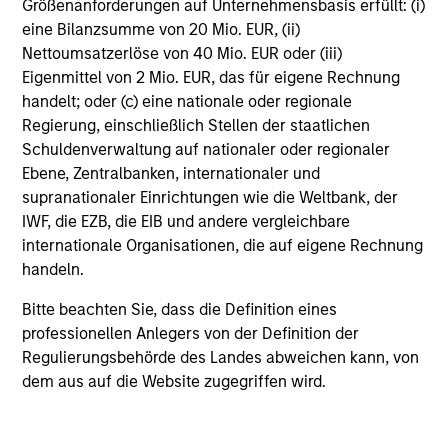
Größenanforderungen auf Unternehmensbasis erfüllt: (i)
Agency RMBS
eine Bilanzsumme von 20 Mio. EUR, (ii)
Nettoumsatzerlöse von 40 Mio. EUR oder (iii)
Eigenmittel von 2 Mio. EUR, das für eigene Rechnung
Agency Residential Mortgage Backed Securities
handelt; oder (c) eine nationale oder regionale
(
RMBS
) sind hypothekarisch besicherte
Regierung, einschließlich Stellen der staatlichen
Wertpapiere, die durch Wohnimmobiliendarlehen
Schuldenverwaltung auf nationaler oder regionaler
abgesichert sind und von Fannie Mae, Freddie
Ebene, Zentralbanken, internationaler und
Mac oder Ginnie Mae oder einem sonstigen von
der US-Regierung geförderten Institut (GSE;
supranationaler Einrichtungen wie die Weltbank, der
Government-sponsored Enterprise) bzw. einer US-
IWF, die EZB, die EIB und andere vergleichbare
Bundesbehörde begeben oder garantiert werden.
internationale Organisationen, die auf eigene Rechnung
handeln.
Bitte beachten Sie, dass die Definition eines
ALPHA
professionellen Anlegers von der Definition der
Regulierungsbehörde des Landes abweichen kann, von
dem aus auf die Website zugegriffen wird.
Alpha
ist die Überschussrendite bzw. (positive
oder negative) Differenz der Fondsrendite zur
Rendite des Vergleichsindex.