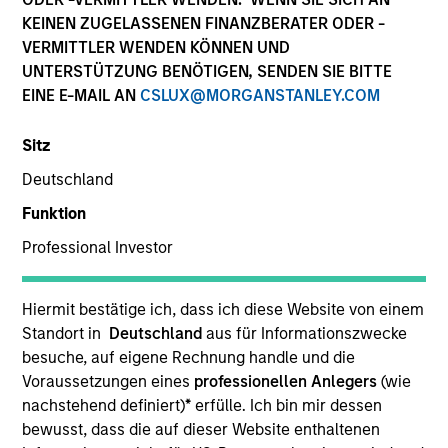
KEINEN ZUGELASSENEN FINANZBERATER ODER -
VERMITTLER WENDEN KÖNNEN UND
1-DAY AND 7-DAY NET CURRENT YIELD
UNTERSTÜTZUNG BENÖTIGEN, SENDEN SIE BITTE
EINE E-MAIL AN
CSLUX@MORGANSTANLEY.COM
Annualized net yields which assumes dividends
Sitz
are not reinvested in the fund
Deutschland
Funktion
30-DAY NET CURRENT YIELD
Professional Investor
Hiermit bestätige ich, dass ich diese Website von einem
The
30-day current yield
are annualized net
yields that describes 1-year earnings assuming
Standort in
Deutschland
aus für Informationszwecke
dividends are reinvested at the average rate of
besuche, auf eigene Rechnung handle und die
the last 30 days.
Voraussetzungen eines
professionellen Anlegers
(wie
nachstehend definiert)
*
erfülle. Ich bin mir dessen
bewusst, dass die auf dieser Website enthaltenen