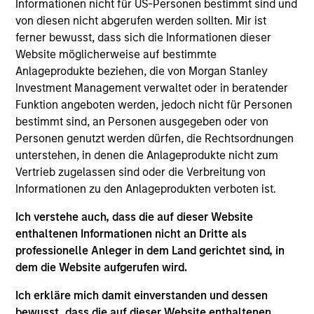
Informationen nicht für US-Personen bestimmt sind und
7-TÄGIGE LAUFENDE RENDITE NACH ABZUG DER
NETTOGEBÜHREN, IN %
von diesen nicht abgerufen werden sollten. Mir ist
ferner bewusst, dass sich die Informationen dieser
Website möglicherweise auf bestimmte
Anlageprodukte beziehen, die von Morgan Stanley
Die
7-tägige laufende Rendite nach Abzug der
Nettogebühren
ist eine annualisierte
Investment Management verwaltet oder in beratender
Nettorendite, bei der davon ausgegangen wird,
Funktion angeboten werden, jedoch nicht für Personen
dass die Dividenden nicht in den Fonds
bestimmt sind, an Personen ausgegeben oder von
reinvestiert werden.
Personen genutzt werden dürfen, die Rechtsordnungen
unterstehen, in denen die Anlageprodukte nicht zum
Vertrieb zugelassen sind oder die Verbreitung von
Informationen zu den Anlageprodukten verboten ist.
ÜBERSCHUSSRENDITE (%)
Ich verstehe auch, dass die auf dieser Website
enthaltenen Informationen nicht an Dritte als
Überschussrendite
bzw. die (positive oder
professionelle Anleger in dem Land gerichtet sind, in
negative) Differenz ist die Portfoliorendite zur
dem die Website aufgerufen wird.
Rendite des Vergleichsindex.
Ich erkläre mich damit einverstanden und dessen
bewusst, dass die auf dieser Website enthaltenen