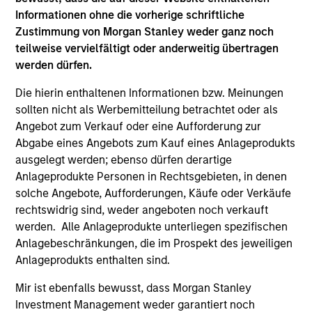
Informationen ohne die vorherige schriftliche
Zustimmung von Morgan Stanley weder ganz noch
A
teilweise vervielfältigt oder anderweitig übertragen
werden dürfen.
Die hierin enthaltenen Informationen bzw. Meinungen
A1+/P1
sollten nicht als Werbemitteilung betrachtet oder als
Angebot zum Verkauf oder eine Aufforderung zur
Abgabe eines Angebots zum Kauf eines Anlageprodukts
A1+/P1
– kurzfristige Ratings von Moody’s und
ausgelegt werden; ebenso dürfen derartige
S&P.
Anlageprodukte Personen in Rechtsgebieten, in denen
solche Angebote, Aufforderungen, Käufe oder Verkäufe
rechtswidrig sind, weder angeboten noch verkauft
werden. Alle Anlageprodukte unterliegen spezifischen
A1/P1
Anlagebeschränkungen, die im Prospekt des jeweiligen
Anlageprodukts enthalten sind.
A1/P1
– kurzfristige Ratings von Moody’s und
Mir ist ebenfalls bewusst, dass Morgan Stanley
S&P.
Investment Management weder garantiert noch