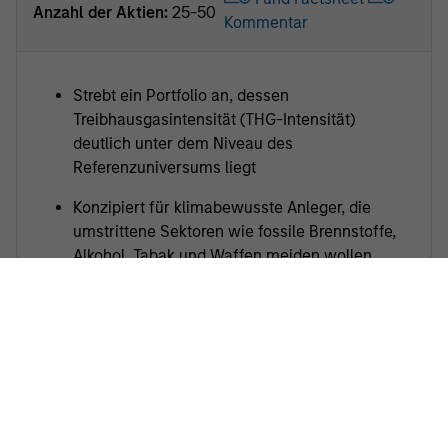
Anzahl der Aktien:
25-50
Kommentar
Strebt ein Portfolio an, dessen
Treibhausgasintensität (THG-Intensität)
deutlich unter dem Niveau des
Referenzuniversums liegt
Konzipiert für klimabewusste Anleger, die
umstrittene Sektoren wie fossile Brennstoffe,
Alkohol, Tabak und Waffen meiden wollen
American Resilience Fund
U.S. exposure
Fund Factsheet
Anzahl der Aktien:
20-50
Kommentar