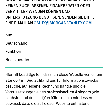
Verwurzelt in Qualität
KEINEN ZUGELASSENEN FINANZBERATER ODER -
VERMITTLER WENDEN KÖNNEN UND
UNTERSTÜTZUNG BENÖTIGEN, SENDEN SIE BITTE
Gerüstet für die Zukunft
EINE E-MAIL AN
CSLUX@MORGANSTANLEY.COM
Sitz
Über IM
Deutschland
Funktion
About Us
Finanzberater
Hiermit bestätige ich, dass ich diese Website von einem
Standort in
Deutschland
aus für Informationszwecke
besuche, auf eigene Rechnung handle und die
Voraussetzungen eines
professionellen Anlegers
(wie
nachstehend definiert)
*
erfülle. Ich bin mir dessen
bewusst, dass die auf dieser Website enthaltenen