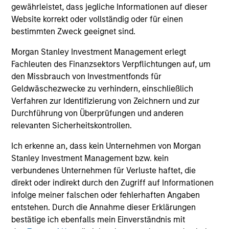
gewährleistet, dass jegliche Informationen auf dieser
Website korrekt oder vollständig oder für einen
bestimmten Zweck geeignet sind.
Ein wahrlich
Morgan Stanley Investment Management erlegt
langfristiger Ansatz
Fachleuten des Finanzsektors Verpflichtungen auf, um
den Missbrauch von Investmentfonds für
Die Identifizierung günstig bewerteter
Geldwäschezwecke zu verhindern, einschließlich
Unternehmen mit starken Fundamentaldaten
Verfahren zur Identifizierung von Zeichnern und zur
kombiniert mit der Möglichkeit zur langfristigen
Durchführung von Überprüfungen und anderen
Kapitalvermehrung, hat das Potenzial, attraktive
relevanten Sicherheitskontrollen.
Renditen für die Aktionäre zu erzielen.
Ich erkenne an, dass kein Unternehmen von Morgan
Stanley Investment Management bzw. kein
verbundenes Unternehmen für Verluste haftet, die
direkt oder indirekt durch den Zugriff auf Informationen
infolge meiner falschen oder fehlerhaften Angaben
entstehen. Durch die Annahme dieser Erklärungen
bestätige ich ebenfalls mein Einverständnis mit