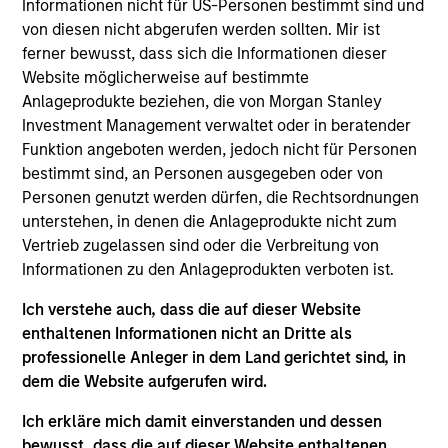
Informationen nicht für US-Personen bestimmt sind und
von diesen nicht abgerufen werden sollten. Mir ist
ferner bewusst, dass sich die Informationen dieser
Ein nachweislich
Website möglicherweise auf bestimmte
Anlageprodukte beziehen, die von Morgan Stanley
erfolgreiches Anlageteam
Investment Management verwaltet oder in beratender
Funktion angeboten werden, jedoch nicht für Personen
A multi award-winning investment team with
bestimmt sind, an Personen ausgegeben oder von
more than 25 years' heritage in Quality investing.
Personen genutzt werden dürfen, die Rechtsordnungen
unterstehen, in denen die Anlageprodukte nicht zum
Vertrieb zugelassen sind oder die Verbreitung von
Informationen zu den Anlageprodukten verboten ist.
Ich verstehe auch, dass die auf dieser Website
enthaltenen Informationen nicht an Dritte als
professionelle Anleger in dem Land gerichtet sind, in
dem die Website aufgerufen wird.
Ich erkläre mich damit einverstanden und dessen
bewusst, dass die auf dieser Website enthaltenen