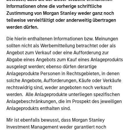
Informationen ohne die vorherige schriftliche
Erstklassige
Zustimmung von Morgan Stanley weder ganz noch
Fundamentalanalysen
teilweise vervielfältigt oder anderweitig übertragen
werden dürfen.
Unser etablierter und disziplinierter
Die hierin enthaltenen Informationen bzw. Meinungen
Anlageprozess, der auf Fundamentalanalysen
sollten nicht als Werbemitteilung betrachtet oder als
und einer Bottom-Up-Titelauswahl basiert,
Angebot zum Verkauf oder eine Aufforderung zur
ermöglicht es uns, weltweit erstklassige
Abgabe eines Angebots zum Kauf eines Anlageprodukts
Unternehmen zu identifizieren.
ausgelegt werden; ebenso dürfen derartige
Anlageprodukte Personen in Rechtsgebieten, in denen
solche Angebote, Aufforderungen, Käufe oder Verkäufe
rechtswidrig sind, weder angeboten noch verkauft
werden. Alle Anlageprodukte unterliegen spezifischen
Anlagebeschränkungen, die im Prospekt des jeweiligen
Anlageprodukts enthalten sind.
Mir ist ebenfalls bewusst, dass Morgan Stanley
Investment Management weder garantiert noch