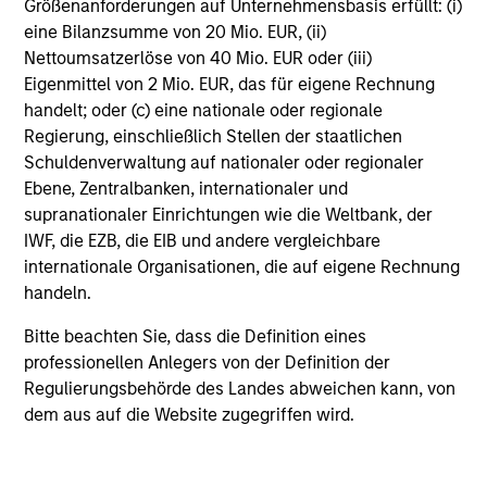
Größenanforderungen auf Unternehmensbasis erfüllt: (i)
eine Bilanzsumme von 20 Mio. EUR, (ii)
Nettoumsatzerlöse von 40 Mio. EUR oder (iii)
Eigenmittel von 2 Mio. EUR, das für eigene Rechnung
handelt; oder (c) eine nationale oder regionale
Regierung, einschließlich Stellen der staatlichen
Schuldenverwaltung auf nationaler oder regionaler
Aktive
Ebene, Zentralbanken, internationaler und
Eigentümerschaft
supranationaler Einrichtungen wie die Weltbank, der
IWF, die EZB, die EIB und andere vergleichbare
Unser Bottom-up-Ansatz zeichnet sich durch
internationale Organisationen, die auf eigene Rechnung
handeln.
das direkte und regelmäßige Mitwirken in
Unternehmen durch unsere Portfoliomanager
Bitte beachten Sie, dass die Definition eines
aus. Aufgrund unserer Größe und unserer
professionellen Anlegers von der Definition der
Einstellung zu langfristigen Positionen haben wir
Regulierungsbehörde des Landes abweichen kann, von
dem aus auf die Website zugegriffen wird.
einen ausgezeichneten Zugang zu
Unternehmensführungen.