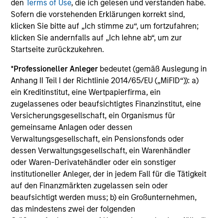
den
Terms of Use
, die ich gelesen und verstanden habe.
Sofern die vorstehenden Erklärungen korrekt sind,
klicken Sie bitte auf „Ich stimme zu“, um fortzufahren;
klicken Sie andernfalls auf „Ich lehne ab“, um zur
Startseite zurückzukehren.
ESG-Integriert
*
Professioneller Anleger
bedeutet (gemäß Auslegung in
Anhang II Teil I der Richtlinie 2014/65/EU („MiFID“)): a)
Die Beurteilung von finanziell wesentlichen
ein Kreditinstitut, eine Wertpapierfirma, ein
ESG-Risiken und -Chancen ist ein wichtiger
zugelassenes oder beaufsichtigtes Finanzinstitut, eine
Bestandteil unseres Anlageprozesses. Wir
Versicherungsgesellschaft, ein Organismus für
verwenden unseren eigenen ESG-
gemeinsame Anlagen oder dessen
Verwaltungsgesellschaft, ein Pensionsfonds oder
Bewertungsrahmen, um relevante ESG-Faktoren
dessen Verwaltungsgesellschaft, ein Warenhändler
für unsere Investitionen zu beurteilen.
oder Waren-Derivatehändler oder ein sonstiger
institutioneller Anleger, der in jedem Fall für die Tätigkeit
auf den Finanzmärkten zugelassen sein oder
beaufsichtigt werden muss; b) ein Großunternehmen,
das mindestens zwei der folgenden