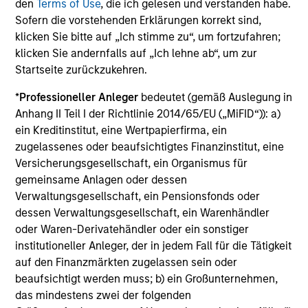
den
Terms of Use
, die ich gelesen und verstanden habe.
Sofern die vorstehenden Erklärungen korrekt sind,
klicken Sie bitte auf „Ich stimme zu“, um fortzufahren;
Schwellenländeranleihen
klicken Sie andernfalls auf „Ich lehne ab“, um zur
Startseite zurückzukehren.
*
Professioneller Anleger
bedeutet (gemäß Auslegung in
Anhang II Teil I der Richtlinie 2014/65/EU („MiFID“)): a)
ein Kreditinstitut, eine Wertpapierfirma, ein
zugelassenes oder beaufsichtigtes Finanzinstitut, eine
Versicherungsgesellschaft, ein Organismus für
gemeinsame Anlagen oder dessen
Verwaltungsgesellschaft, ein Pensionsfonds oder
Unternehmensanleihen
dessen Verwaltungsgesellschaft, ein Warenhändler
mit Investment Grade
oder Waren-Derivatehändler oder ein sonstiger
institutioneller Anleger, der in jedem Fall für die Tätigkeit
auf den Finanzmärkten zugelassen sein oder
beaufsichtigt werden muss; b) ein Großunternehmen,
das mindestens zwei der folgenden