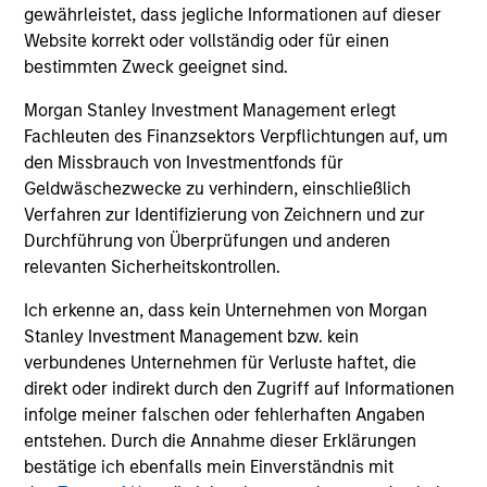
gewährleistet, dass jegliche Informationen auf dieser
Website korrekt oder vollständig oder für einen
Aktive Strategien, die sich über Regionen,
bestimmten Zweck geeignet sind.
Duration und Renditeziele erstrecken
Morgan Stanley Investment Management erlegt
Steuerbefreites, steuerpflichtiges und
Fachleuten des Finanzsektors Verpflichtungen auf, um
steueroptimiertes Angebot
den Missbrauch von Investmentfonds für
Geldwäschezwecke zu verhindern, einschließlich
Verfahren zur Identifizierung von Zeichnern und zur
Durchführung von Überprüfungen und anderen
relevanten Sicherheitskontrollen.
Unsere Fixed-Income-
Ich erkenne an, dass kein Unternehmen von Morgan
Stanley Investment Management bzw. kein
Plattform
verbundenes Unternehmen für Verluste haftet, die
direkt oder indirekt durch den Zugriff auf Informationen
Tiefgreifendes fundamentales Research bildet
infolge meiner falschen oder fehlerhaften Angaben
die Grundlage unserer Anlagestrategien.
entstehen. Durch die Annahme dieser Erklärungen
bestätige ich ebenfalls mein Einverständnis mit