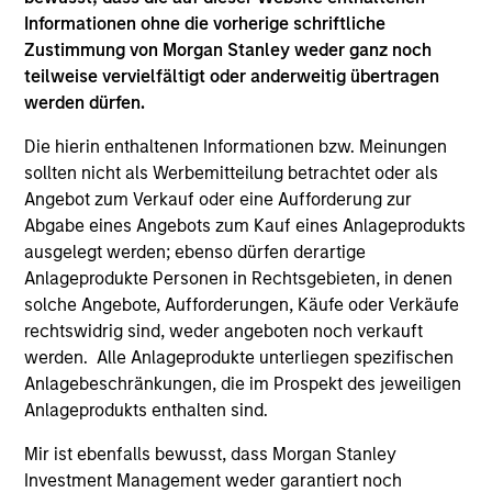
Anleihen
Informationen ohne die vorherige schriftliche
Zustimmung von Morgan Stanley weder ganz noch
teilweise vervielfältigt oder anderweitig übertragen
2
werden dürfen.
Die hierin enthaltenen Informationen bzw. Meinungen
Stärke
sollten nicht als Werbemitteilung betrachtet oder als
Angebot zum Verkauf oder eine Aufforderung zur
Autonomie und Spezialisierung ermöglichen es
Abgabe eines Angebots zum Kauf eines Anlageprodukts
jedem Team, seine einzigartige Stärke zu
ausgelegt werden; ebenso dürfen derartige
nutzen
Anlageprodukte Personen in Rechtsgebieten, in denen
solche Angebote, Aufforderungen, Käufe oder Verkäufe
Aktives Management bietet die Möglichkeit zur
rechtswidrig sind, weder angeboten noch verkauft
Alpha-Generierung
werden. Alle Anlageprodukte unterliegen spezifischen
Anlagebeschränkungen, die im Prospekt des jeweiligen
Anlageprodukts enthalten sind.
3
Mir ist ebenfalls bewusst, dass Morgan Stanley
Investment Management weder garantiert noch
Strategie