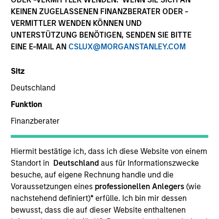
KEINEN ZUGELASSENEN FINANZBERATER ODER -
VERMITTLER WENDEN KÖNNEN UND
UNTERSTÜTZUNG BENÖTIGEN, SENDEN SIE BITTE
EINE E-MAIL AN
CSLUX@MORGANSTANLEY.COM
Teams
Sitz
Deutschland
Übersicht
Funktion
Finanzberater
Unsere spezialisierten Teams werden
Hiermit bestätige ich, dass ich diese Website von einem
von langjährigen Investoren geleitet.
Standort in
Deutschland
aus für Informationszwecke
Sie setzen auf disziplinierte Verfahren
besuche, auf eigene Rechnung handle und die
und streben danach, starke langfristige
Voraussetzungen eines
professionellen Anlegers
(wie
Anlageergebnisse zu erzielen.
nachstehend definiert)
*
erfülle. Ich bin mir dessen
bewusst, dass die auf dieser Website enthaltenen