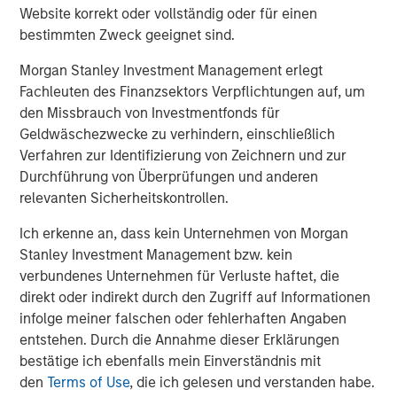
Website korrekt oder vollständig oder für einen
Morgan Stanley Energy Partners, added, “Chris Hammack
bestimmten Zweck geeignet sind.
and Will Ulrich bring best-in-class management talent
and operating experience to this strategy, and we're
Morgan Stanley Investment Management erlegt
delighted to be their partners in this very exciting
Fachleuten des Finanzsektors Verpflichtungen auf, um
business.”
den Missbrauch von Investmentfonds für
Geldwäschezwecke zu verhindern, einschließlich
Verfahren zur Identifizierung von Zeichnern und zur
About Presidio Petroleum
Durchführung von Überprüfungen und anderen
relevanten Sicherheitskontrollen.
Headquartered in Fort Worth, Texas, Presidio Petroleum is
a leading oil and gas efficiency company with assets
Ich erkenne an, dass kein Unternehmen von Morgan
located in the western Anadarko Basin of Texas and
Stanley Investment Management bzw. kein
Oklahoma. For further information about Presidio
verbundenes Unternehmen für Verluste haftet, die
Petroleum, please visit
www.presidiopetroleum.com
.
direkt oder indirekt durch den Zugriff auf Informationen
infolge meiner falschen oder fehlerhaften Angaben
entstehen. Durch die Annahme dieser Erklärungen
bestätige ich ebenfalls mein Einverständnis mit
About Morgan Stanley Energy Partners
den
Terms of Use
, die ich gelesen und verstanden habe.