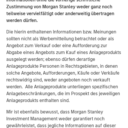
where the Presidio management team has a long history
Zustimmung von Morgan Stanley weder ganz noch
of efficient and responsible operations.”
teilweise vervielfältigt oder anderweitig übertragen
Will Ulrich, Co-Founder and Co-Chief Executive Officer of
werden dürfen.
Presidio Petroleum, added, “Presidio was founded upon
Die hierin enthaltenen Informationen bzw. Meinungen
the philosophy of engineering efficiency. Our competitive
sollten nicht als Werbemitteilung betrachtet oder als
advantage allows us to unlock the value of acquired oil
Angebot zum Verkauf oder eine Aufforderung zur
and gas reserves through leading operational practices,
Abgabe eines Angebots zum Kauf eines Anlageprodukts
modern development technologies, and the advancement
ausgelegt werden; ebenso dürfen derartige
and use of the digital oilfield. We are pleased to have a
Anlageprodukte Personen in Rechtsgebieten, in denen
partner in Morgan Stanley Energy Partners that shares
solche Angebote, Aufforderungen, Käufe oder Verkäufe
our philosophy and look forward to the collaboration as
rechtswidrig sind, weder angeboten noch verkauft
we pursue multiple opportunities to grow the business.”
werden. Alle Anlageprodukte unterliegen spezifischen
Robert Lee, Managing Director of Morgan Stanley Energy
Anlagebeschränkungen, die im Prospekt des jeweiligen
Partners, said, “We're excited to be investing alongside
Anlageprodukts enthalten sind.
our management partners at Presidio Petroleum and look
Mir ist ebenfalls bewusst, dass Morgan Stanley
forward to shared success in the years ahead as we
Investment Management weder garantiert noch
continue to support their differentiated strategy for the
gewährleistet, dass jegliche Informationen auf dieser
business.” John Moon, Managing Director and Head of