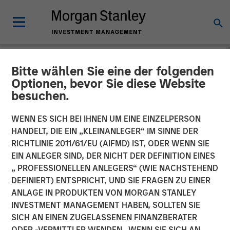
Bitte wählen Sie eine der folgenden
NEWSROOM
Optionen, bevor Sie diese Website
besuchen.
Morgan Stanley Energy
Partners and Presidio
WENN ES SICH BEI IHNEN UM EINE EINZELPERSON
HANDELT, DIE EIN „KLEINANLEGER“ IM SINNE DER
Petroleum Announce
RICHTLINIE 2011/61/EU (AIFMD) IST, ODER WENN SIE
EIN ANLEGER SIND, DER NICHT DER DEFINITION EINES
Strategic Partnership
„ PROFESSIONELLEN ANLEGERS“ (WIE NACHSTEHEND
DEFINIERT) ENTSPRICHT, UND SIE FRAGEN ZU EINER
ANLAGE IN PRODUKTEN VON MORGAN STANLEY
01 JUNI 2018
INVESTMENT MANAGEMENT HABEN, SOLLTEN SIE
SICH AN EINEN ZUGELASSENEN FINANZBERATER
ODER -VERMITTLER WENDEN. WENN SIE SICH AN