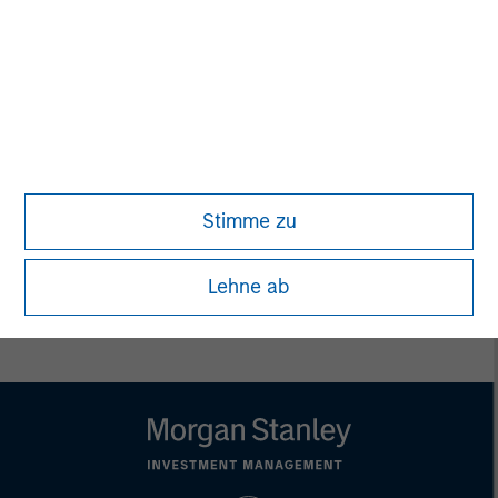
David N. Miller
Managing Director
John Moon
Managing Director
Stimme zu
Lehne ab