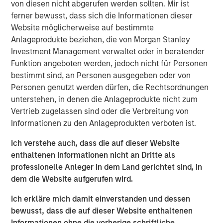
acquire, operate, and optimize producing oil and gas
von diesen nicht abgerufen werden sollten. Mir ist
properties through best-in-class operations and targeted
ferner bewusst, dass sich die Informationen dieser
development of proved reserves in established U.S.
Website möglicherweise auf bestimmte
onshore basins. The partnership with MSEP provides the
Anlageprodukte beziehen, die von Morgan Stanley
Company with additional resources to potentially expand
Investment Management verwaltet oder in beratender
Presidio Petroleum's asset base in support of its
Funktion angeboten werden, jedoch nicht für Personen
operationally-focused strategy. Messrs, Hammack and
bestimmt sind, an Personen ausgegeben oder von
Ulrich have a successful operating track record spanning
Personen genutzt werden dürfen, die Rechtsordnungen
multiple E&P companies prior to the establishment of
unterstehen, in denen die Anlageprodukte nicht zum
Presidio Petroleum and lead a talented executive team
Vertrieb zugelassen sind oder die Verbreitung von
with significant technical and operational expertise.
Informationen zu den Anlageprodukten verboten ist.
Chris Hammack, Co-Founder and Co-Chief Executive
Ich verstehe auch, dass die auf dieser Website
Officer of Presidio Petroleum, said, “We are enthusiastic
enthaltenen Informationen nicht an Dritte als
to be partnering with Morgan Stanley Energy Partners in
professionelle Anleger in dem Land gerichtet sind, in
support of our vision of building an industry-leading
dem die Website aufgerufen wird.
operator of overlooked, developed oil and gas assets. We
Ich erkläre mich damit einverstanden und dessen
believe our relationship with MSEP will accelerate the
bewusst, dass die auf dieser Website enthaltenen
growth of Presidio's asset base across multiple basins
Informationen ohne die vorherige schriftliche