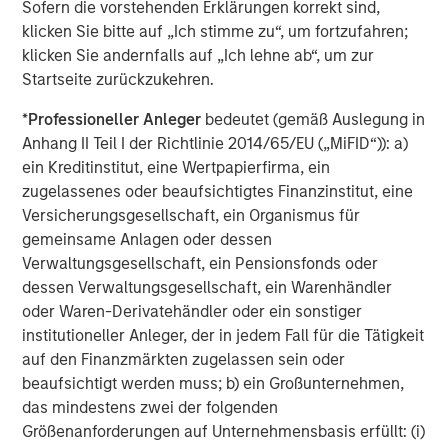
Morgan Stanley Energy Partners, the energy-focused
Sofern die vorstehenden Erklärungen korrekt sind,
private equity business of Morgan Stanley Investment
klicken Sie bitte auf „Ich stimme zu“, um fortzufahren;
Management, is a leading energy private equity platform
klicken Sie andernfalls auf „Ich lehne ab“, um zur
that makes privately negotiated equity and equity-related
Startseite zurückzukehren.
investments in energy companies located primarily in
*
Professioneller Anleger
bedeutet (gemäß Auslegung in
North America. Morgan Stanley Energy Partners pursues
Anhang II Teil I der Richtlinie 2014/65/EU („MiFID“)): a)
a differentiated investment strategy, focused on the
ein Kreditinstitut, eine Wertpapierfirma, ein
buyout and build-up of strategically attractive,
zugelassenes oder beaufsichtigtes Finanzinstitut, eine
established energy businesses across the energy value
Versicherungsgesellschaft, ein Organismus für
chain in partnership with world-class management
gemeinsame Anlagen oder dessen
teams. For further information about Morgan Stanley
Verwaltungsgesellschaft, ein Pensionsfonds oder
Energy Partners, please visit
dessen Verwaltungsgesellschaft, ein Warenhändler
www.morganstanley.com/im/energypartners
.
oder Waren-Derivatehändler oder ein sonstiger
institutioneller Anleger, der in jedem Fall für die Tätigkeit
auf den Finanzmärkten zugelassen sein oder
About Morgan Stanley Investment Management
beaufsichtigt werden muss; b) ein Großunternehmen,
das mindestens zwei der folgenden
Morgan Stanley Investment Management, together with
Größenanforderungen auf Unternehmensbasis erfüllt: (i)
its investment advisory affiliates, has more than 600