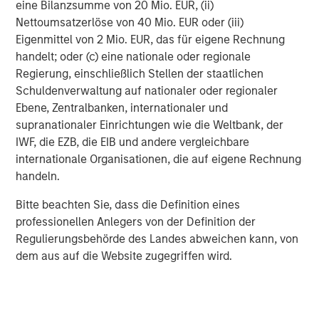
eine Bilanzsumme von 20 Mio. EUR, (ii)
investment professionals around the world and $469
Nettoumsatzerlöse von 40 Mio. EUR oder (iii)
billion in assets under management or supervision as of
Eigenmittel von 2 Mio. EUR, das für eigene Rechnung
March 31, 2018. Morgan Stanley Investment Management
handelt; oder (c) eine nationale oder regionale
strives to provide outstanding long-term investment
Regierung, einschließlich Stellen der staatlichen
performance, service, and a comprehensive suite of
Schuldenverwaltung auf nationaler oder regionaler
investment management solutions to a diverse client
Ebene, Zentralbanken, internationaler und
base, which includes governments, institutions,
supranationaler Einrichtungen wie die Weltbank, der
corporations, and individuals worldwide. For further
IWF, die EZB, die EIB und andere vergleichbare
information about Morgan Stanley Investment
internationale Organisationen, die auf eigene Rechnung
Management, please visit
www.morganstanley.com/im
.
handeln.
Bitte beachten Sie, dass die Definition eines
About Morgan Stanley
professionellen Anlegers von der Definition der
Regulierungsbehörde des Landes abweichen kann, von
Morgan Stanley (NYSE: MS) is a leading global financial
dem aus auf die Website zugegriffen wird.
services firm providing investment banking, securities,
wealth management, and investment management
services. With offices in more than 41 countries, the
Firm's employees serve clients worldwide including