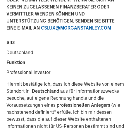
KEINEN ZUGELASSENEN FINANZBERATER ODER -
VERMITTLER WENDEN KÖNNEN UND
FORT WORTH, TX — June 1, 2018
UNTERSTÜTZUNG BENÖTIGEN, SENDEN SIE BITTE
EINE E-MAIL AN
CSLUX@MORGANSTANLEY.COM
Investment funds managed by Morgan Stanley Energy
Partners (collectively, “MSEP”), part of Morgan Stanley
Sitz
Investment Management, and Fort Worth, Texas-based
Presidio Investment Holdings LLC (“Presidio Petroleum” or
Deutschland
the “Company”) announced today a strategic partnership
Funktion
whereby MSEP has made a majority equity investment in
Presidio Petroleum to facilitate the acquisition from
Professional Investor
Midstates Petroleum Company Inc. (NYSE: MPO) of oil and
Hiermit bestätige ich, dass ich diese Website von einem
natural gas properties in the western Anadarko Basin of
Standort in
Deutschland
aus für Informationszwecke
Texas and Oklahoma and to support the growth of the
besuche, auf eigene Rechnung handle und die
Company's exploration and production (“E&P”) business
Voraussetzungen eines
professionellen Anlegers
(wie
in the United States.
nachstehend definiert)
*
erfülle. Ich bin mir dessen
Presidio Petroleum is a leading oil and gas efficiency
bewusst, dass die auf dieser Website enthaltenen
company founded by Chris Hammack and Will Ulrich to
Informationen nicht für US-Personen bestimmt sind und