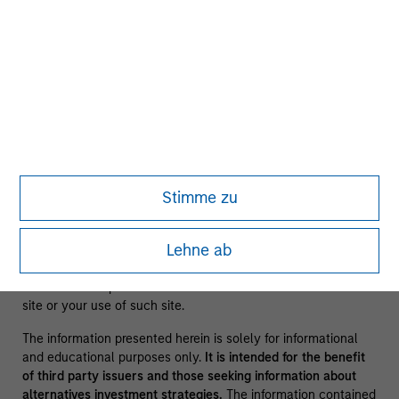
There is no guarantee that any of the investments listed
above resulted in positive performance (for realized holdings),
or will perform well in the future (for current holdings). The
trademarks and service marks above are the property of their
respective owners. The information on this website has not
been authorized, sponsored, or otherwise approved by such
owners.
By clicking on any links shown here, you agree that you are
navigating to a third party site. We are providing these
Stimme zu
hyperlinks to you only as a convenience and the inclusion of
any hyperlink is not and does not imply any endorsement,
Lehne ab
approval, investigation, verification or monitoring by us of any
information contained in any hyperlinked site. In no event
shall we be responsible for the information contained on the
site or your use of such site.
The information presented herein is solely for informational
and educational purposes only.
It is intended for the benefit
of third party issuers and those seeking information about
alternatives investment strategies.
The information contained