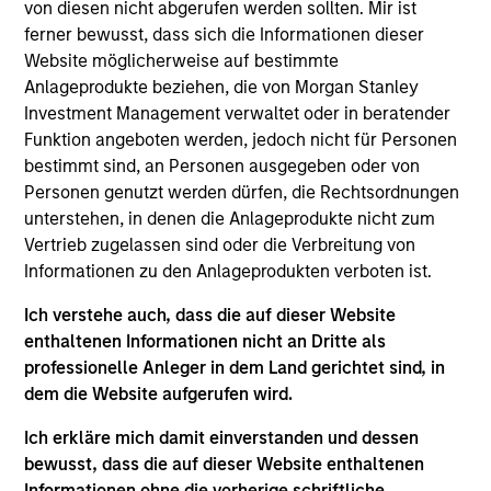
buyouts, corporate carve-outs and platform builds.
von diesen nicht abgerufen werden sollten. Mir ist
ferner bewusst, dass sich die Informationen dieser
Website möglicherweise auf bestimmte
Throughout our history, we have maintained a
Anlageprodukte beziehen, die von Morgan Stanley
consistent middle-market focus, investing in
Investment Management verwaltet oder in beratender
companies across a broad range of industries with
Funktion angeboten werden, jedoch nicht für Personen
bestimmt sind, an Personen ausgegeben oder von
enterprise values from $200 million to $800 million
Personen genutzt werden dürfen, die Rechtsordnungen
and EBITDA from $15 million to $60 million.
unterstehen, in denen die Anlageprodukte nicht zum
Vertrieb zugelassen sind oder die Verbreitung von
How We Work With Companies
Informationen zu den Anlageprodukten verboten ist.
Ich verstehe auch, dass die auf dieser Website
What Makes Us Different
enthaltenen Informationen nicht an Dritte als
professionelle Anleger in dem Land gerichtet sind, in
dem die Website aufgerufen wird.
Ich erkläre mich damit einverstanden und dessen
bewusst, dass die auf dieser Website enthaltenen
Informationen ohne die vorherige schriftliche