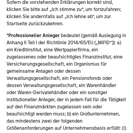
Sofern die vorstehenden Erklärungen korrekt sind,
Adam Shaw
klicken Sie bitte auf „Ich stimme zu“, um fortzufahren;
Managing Director
klicken Sie andernfalls auf „Ich lehne ab“, um zur
Startseite zurückzukehren.
*
Professioneller Anleger
bedeutet (gemäß Auslegung in
James R. Stewart
Anhang II Teil I der Richtlinie 2014/65/EU („MiFID“)): a)
Managing Director
ein Kreditinstitut, eine Wertpapierfirma, ein
zugelassenes oder beaufsichtigtes Finanzinstitut, eine
Versicherungsgesellschaft, ein Organismus für
David M. Thompson
gemeinsame Anlagen oder dessen
Managing Director
Verwaltungsgesellschaft, ein Pensionsfonds oder
dessen Verwaltungsgesellschaft, ein Warenhändler
oder Waren-Derivatehändler oder ein sonstiger
institutioneller Anleger, der in jedem Fall für die Tätigkeit
Patrick Whitehead
auf den Finanzmärkten zugelassen sein oder
Managing Director
beaufsichtigt werden muss; b) ein Großunternehmen,
das mindestens zwei der folgenden
Größenanforderungen auf Unternehmensbasis erfüllt: (i)
Rohanjit Chaudhry