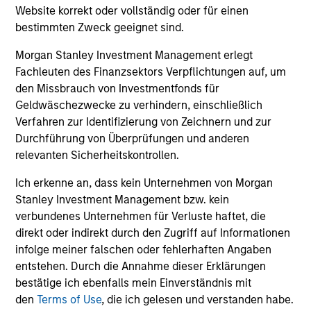
Website korrekt oder vollständig oder für einen
bestimmten Zweck geeignet sind.
Meet the Team
Morgan Stanley Investment Management erlegt
Fachleuten des Finanzsektors Verpflichtungen auf, um
den Missbrauch von Investmentfonds für
Geldwäschezwecke zu verhindern, einschließlich
Aaron Sack
Verfahren zur Identifizierung von Zeichnern und zur
Managing Director
Durchführung von Überprüfungen und anderen
relevanten Sicherheitskontrollen.
Eric Kanter
Ich erkenne an, dass kein Unternehmen von Morgan
Stanley Investment Management bzw. kein
Managing Director
verbundenes Unternehmen für Verluste haftet, die
direkt oder indirekt durch den Zugriff auf Informationen
infolge meiner falschen oder fehlerhaften Angaben
Steve Rodgers
entstehen. Durch die Annahme dieser Erklärungen
Managing Director
bestätige ich ebenfalls mein Einverständnis mit
den
Terms of Use
, die ich gelesen und verstanden habe.