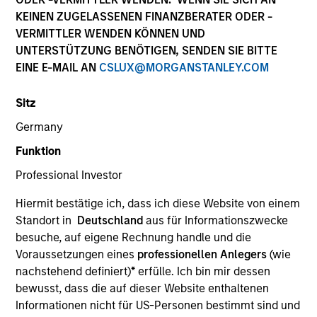
KEINEN ZUGELASSENEN FINANZBERATER ODER -
Morgan Stanley Capital Partners manages a middle-
VERMITTLER WENDEN KÖNNEN UND
market private equity platform. The team has invested
UNTERSTÜTZUNG BENÖTIGEN, SENDEN SIE BITTE
capital in a broad spectrum of industries for over two
EINE E-MAIL AN
CSLUX@MORGANSTANLEY.COM
decades.
Sitz
Germany
Overview
Funktion
Professional Investor
Our focus is on value creation through management
Hiermit bestätige ich, dass ich diese Website von einem
and operational improvements, value-added oversight,
Standort in
Deutschland
aus für Informationszwecke
strategic add-on acquisitions and thoughtful
besuche, auf eigene Rechnung handle und die
Voraussetzungen eines
professionellen Anlegers
(wie
capitalization. We invest primarily in control
nachstehend definiert)
*
erfülle. Ich bin mir dessen
transactions via founder-led recapitalizations, growth
bewusst, dass die auf dieser Website enthaltenen
equity investments, industry roll-ups, management
Informationen nicht für US-Personen bestimmt sind und