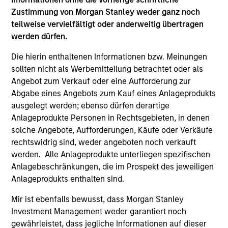
Zustimmung von Morgan Stanley weder ganz noch
teilweise vervielfältigt oder anderweitig übertragen
werden dürfen.
Die hierin enthaltenen Informationen bzw. Meinungen
sollten nicht als Werbemitteilung betrachtet oder als
Angebot zum Verkauf oder eine Aufforderung zur
Play
Abgabe eines Angebots zum Kauf eines Anlageprodukts
ausgelegt werden; ebenso dürfen derartige
Anlageprodukte Personen in Rechtsgebieten, in denen
solche Angebote, Aufforderungen, Käufe oder Verkäufe
Video
rechtswidrig sind, weder angeboten noch verkauft
Other videos in series
werden. Alle Anlageprodukte unterliegen spezifischen
Anlagebeschränkungen, die im Prospekt des jeweiligen
Anlageprodukts enthalten sind.
An Ideal Partner for Founder and Family
Mir ist ebenfalls bewusst, dass Morgan Stanley
Businesses
Investment Management weder garantiert noch
gewährleistet, dass jegliche Informationen auf dieser
Aaron Sack, Head of Capital Partners