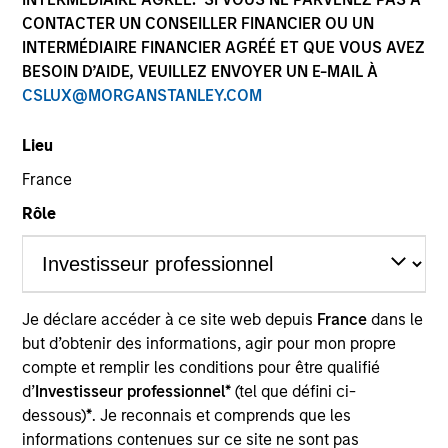
CONTACTER UN CONSEILLER FINANCIER OU UN
INTERMÉDIAIRE FINANCIER AGRÉÉ ET QUE VOUS AVEZ
BESOIN D’AIDE, VEUILLEZ ENVOYER UN E-MAIL À
CSLUX@MORGANSTANLEY.COM
Lieu
Morgan Stanley
France
Morgan Stanley Careers
Rôle
Je déclare accéder à ce site web depuis
France
dans le
Ce document est une communication promotionnelle.
but d’obtenir des informations, agir pour mon propre
Les utilisateurs sont invités à prendre connaissance des
compte et remplir les conditions pour être qualifié
conditions d’utilisation avant d’engager toute procédure, car
d’
Investisseur professionnel*
(tel que défini ci-
celles-ci mentionnent des restrictions légales et réglementaires
dessous)
*
. Je reconnais et comprends que les
applicables à la diffusion des informations relatives aux produits
informations contenues sur ce site ne sont pas