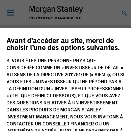
Avant d’accéder au site, merci de
choisir l’une des options suivantes.
Veuillez envoyer un courriel à
cslux@morganstanley.com
si vous
souhaitez obtenir des informations supplémentaires sur les
fonds incluant les marchés cibles à des fins de distribution. Des
SI VOUS ÊTES UNE PERSONNE PHYSIQUE
informations sur les marchés cibles sont fournies pour permette
CONSIDÉRÉE COMME UN « INVESTISSEUR DE DÉTAIL »
aux intermédiaires soumis aux règles de la MiFID en matière de
AU SENS DE LA DIRECTIVE 2011/61/UE (« AIFM »), OU SI
gouvernance des produits de remplir leurs obligations
VOUS ÊTES UN INVESTISSEUR QUI NE RÉPOND PAS À
réglementaires. Sauf confirmation spécifique de Morgan Stanley
LA DÉFINITION D’UN « INVESTISSEUR PROFESSIONNEL
Investment Management, ces informations ne sont pas
» (TEL QUE DÉFINI CI-DESSOUS), ET QUE VOUS AVEZ
destinées aux investisseurs finaux.
DES QUESTIONS RELATIVES À UN INVESTISSEMENT
DANS LES PRODUITS DE MORGAN STANLEY
INVESTMENT MANAGEMENT, NOUS VOUS INVITONS À
CONTACTER UN CONSEILLER FINANCIER OU UN
INTERMÉDIAIRE AGRÉÉ. SI VOUS NE PARVENEZ PAS À