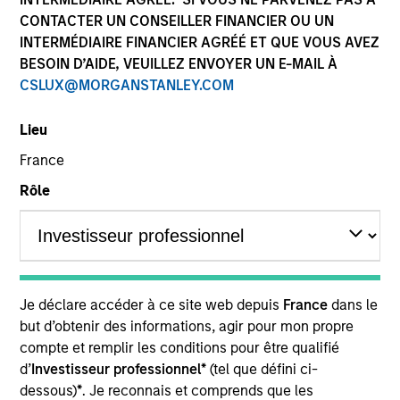
CONTACTER UN CONSEILLER FINANCIER OU UN
INTERMÉDIAIRE FINANCIER AGRÉÉ ET QUE VOUS AVEZ
BESOIN D’AIDE, VEUILLEZ ENVOYER UN E-MAIL À
CSLUX@MORGANSTANLEY.COM
Lieu
Morgan Stanley
France
Morgan Stanley Careers
Rôle
Ce document est une communication promotionnelle.
Je déclare accéder à ce site web depuis
France
dans le
but d’obtenir des informations, agir pour mon propre
Les utilisateurs sont invités à prendre connaissance des
conditions d’utilisation avant d’engager toute procédure, car
compte et remplir les conditions pour être qualifié
celles-ci mentionnent des restrictions légales et réglementaires
d’
Investisseur professionnel*
(tel que défini ci-
applicables à la diffusion des informations relatives aux produits
dessous)
*
. Je reconnais et comprends que les