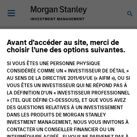
Avant d’accéder au site, merci de
choisir l’une des options suivantes.
Veuillez envoyer un courriel à
cslux@morganstanley.com
si vous
souhaitez obtenir des informations supplémentaires sur les
fonds incluant les marchés cibles à des fins de distribution. Des
SI VOUS ÊTES UNE PERSONNE PHYSIQUE
informations sur les marchés cibles sont fournies pour permette
CONSIDÉRÉE COMME UN « INVESTISSEUR DE DÉTAIL »
aux intermédiaires soumis aux règles de la MiFID en matière de
AU SENS DE LA DIRECTIVE 2011/61/UE (« AIFM »), OU SI
gouvernance des produits de remplir leurs obligations
VOUS ÊTES UN INVESTISSEUR QUI NE RÉPOND PAS À
réglementaires. Sauf confirmation spécifique de Morgan Stanley
LA DÉFINITION D’UN « INVESTISSEUR PROFESSIONNEL
Investment Management, ces informations ne sont pas
» (TEL QUE DÉFINI CI-DESSOUS), ET QUE VOUS AVEZ
destinées aux investisseurs finaux.
DES QUESTIONS RELATIVES À UN INVESTISSEMENT
DANS LES PRODUITS DE MORGAN STANLEY
INVESTMENT MANAGEMENT, NOUS VOUS INVITONS À
CONTACTER UN CONSEILLER FINANCIER OU UN
INTERMÉDIAIRE AGRÉÉ. SI VOUS NE PARVENEZ PAS À