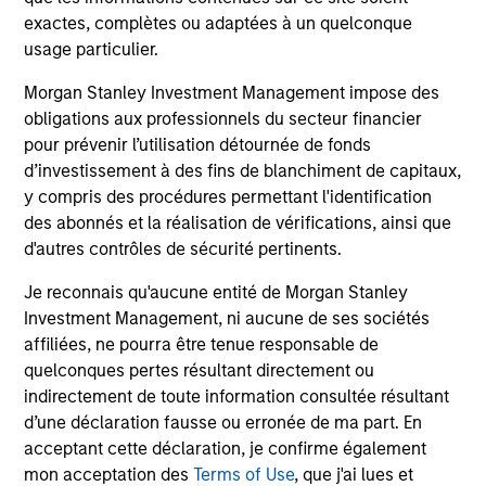
exactes, complètes ou adaptées à un quelconque
usage particulier.
Morgan Stanley Investment Management impose des
obligations aux professionnels du secteur financier
pour prévenir l’utilisation détournée de fonds
Compétences en
d’investissement à des fins de blanchiment de capitaux,
investissement durable et
y compris des procédures permettant l'identification
des abonnés et la réalisation de vérifications, ainsi que
outils ESG
d'autres contrôles de sécurité pertinents.
Je reconnais qu'aucune entité de Morgan Stanley
Nous proposons à nos clients une
Investment Management, ni aucune de ses sociétés
affiliées, ne pourra être tenue responsable de
large gamme de solutions
quelconques pertes résultant directement ou
d'investissement durable au sein de
indirectement de toute information consultée résultant
d’une déclaration fausse ou erronée de ma part. En
toutes les classes d'actifs, dans des
acceptant cette déclaration, je confirme également
véhicules gérés activement et
mon acceptation des
Terms of Use
, que j'ai lues et