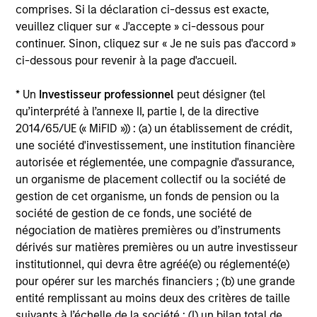
comprises. Si la déclaration ci-dessus est exacte,
passivement qui visent à aligner leurs
veuillez cliquer sur « J'accepte » ci-dessous pour
objectifs de performance sur leurs
continuer. Sinon, cliquez sur « Je ne suis pas d'accord »
ci-dessous pour revenir à la page d'accueil.
préférences en matière de
développement durable, le cas
* Un
Investisseur professionnel
peut désigner (tel
qu’interprété à l’annexe II, partie I, de la directive
échéant.
2014/65/UE (« MiFID »)) : (a) un établissement de crédit,
une société d'investissement, une institution financière
autorisée et réglementée, une compagnie d'assurance,
un organisme de placement collectif ou la société de
gestion de cet organisme, un fonds de pension ou la
Prise en compte des facteurs ESG
société de gestion de ce fonds, une société de
négociation de matières premières ou d’instruments
Comprend l'identification des opportunités et des
dérivés sur matières premières ou un autre investisseur
risques ESG pertinents, l'atténuation des risques
institutionnel, qui devra être agréé(e) ou réglementé(e)
ESG/de durabilité, la prise en compte de
pour opérer sur les marchés financiers ; (b) une grande
l'importance financière des facteurs ESG et leur
entité remplissant au moins deux des critères de taille
intégration dans la recherche et la prise de décision
suivants à l’échelle de la société : (I) un bilan total de