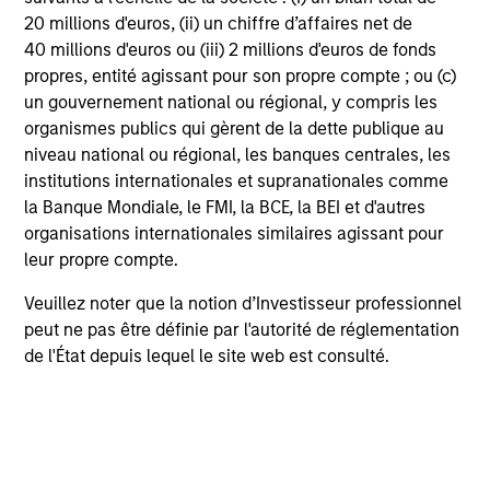
en matière d'investissement
20 millions d'euros, (ii) un chiffre d’affaires net de
40 millions d'euros ou (iii) 2 millions d'euros de fonds
propres, entité agissant pour son propre compte ; ou (c)
un gouvernement national ou régional, y compris les
organismes publics qui gèrent de la dette publique au
niveau national ou régional, les banques centrales, les
Filtrage
institutions internationales et supranationales comme
la Banque Mondiale, le FMI, la BCE, la BEI et d'autres
Prise en compte des seuils et/ou critères
organisations internationales similaires agissant pour
spécifiques non alignés sur les objectifs/valeurs
leur propre compte.
d'un produit ou d'un client en matière de
Veuillez noter que la notion d’Investisseur professionnel
développement durable
peut ne pas être définie par l'autorité de réglementation
de l'État depuis lequel le site web est consulté.
Inclusion positive, intentionnalité