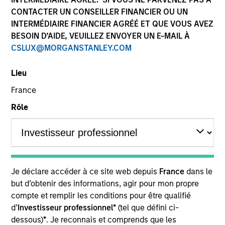
CONTACTER UN CONSEILLER FINANCIER OU UN
Ressources
INTERMÉDIAIRE FINANCIER AGRÉÉ ET QUE VOUS AVEZ
BESOIN D’AIDE, VEUILLEZ ENVOYER UN E-MAIL À
CSLUX@MORGANSTANLEY.COM
Notre philosophie
d’investissement
Lieu
France
Rôle
Les équipes de gestion de MSIM
intègrent l’évaluation des risques et
opportunités ESG potentiellement
importants sur le plan financier dans
Je déclare accéder à ce site web depuis
France
dans le
les processus décisionnels en matière
but d’obtenir des informations, agir pour mon propre
compte et remplir les conditions pour être qualifié
d’investissement, selon les besoins et
d’
Investisseur professionnel*
(tel que défini ci-
les stratégies spécifiques de chaque
dessous)
*
. Je reconnais et comprends que les