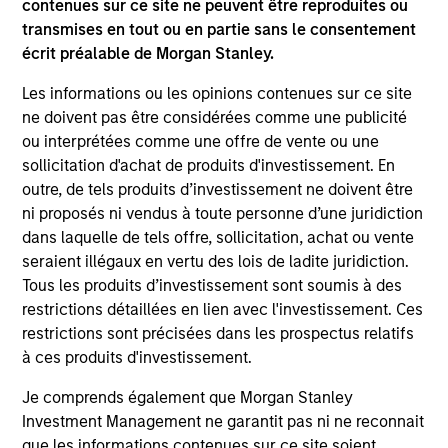
contenues sur ce site ne peuvent être reproduites ou
transmises en tout ou en partie sans le consentement
écrit préalable de Morgan Stanley.
Découvrez Calvert
Les informations ou les opinions contenues sur ce site
ne doivent pas être considérées comme une publicité
ou interprétées comme une offre de vente ou une
Leader de l'investissement responsable depuis plus
sollicitation d'achat de produits d'investissement. En
de 40 ans, Calvert propose une gamme complète de
outre, de tels produits d’investissement ne doivent être
solutions d'investissement responsable aux
ni proposés ni vendus à toute personne d’une juridiction
institutions et aux particuliers en quête de
dans laquelle de tels offre, sollicitation, achat ou vente
rendements compétitifs et d'impact positif.
seraient illégaux en vertu des lois de ladite juridiction.
Tous les produits d’investissement sont soumis à des
restrictions détaillées en lien avec l'investissement. Ces
restrictions sont précisées dans les prospectus relatifs
à ces produits d'investissement.
Je comprends également que Morgan Stanley
En savoir plus
Investment Management ne garantit pas ni ne reconnait
que les informations contenues sur ce site soient