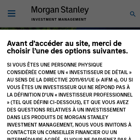
Avant d’accéder au site, merci de
choisir l’une des options suivantes.
SI VOUS ÊTES UNE PERSONNE PHYSIQUE
Investissement durable
CONSIDÉRÉE COMME UN « INVESTISSEUR DE DÉTAIL »
AU SENS DE LA DIRECTIVE 2011/61/UE (« AIFM »), OU SI
VOUS ÊTES UN INVESTISSEUR QUI NE RÉPOND PAS À
LA DÉFINITION D’UN « INVESTISSEUR PROFESSIONNEL
» (TEL QUE DÉFINI CI-DESSOUS), ET QUE VOUS AVEZ
En tant qu'investisseurs à long terme,
DES QUESTIONS RELATIVES À UN INVESTISSEMENT
notre objectif commun est de créer de la
DANS LES PRODUITS DE MORGAN STANLEY
valeur à long terme pour nos clients, ce
INVESTMENT MANAGEMENT, NOUS VOUS INVITONS À
qui guide notre approche de en
CONTACTER UN CONSEILLER FINANCIER OU UN
investissement durable.
INTERMÉDIAIRE AGRÉÉ. SI VOUS NE PARVENEZ PAS À