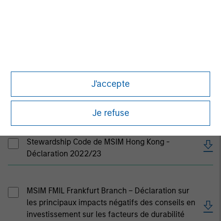
Reports and Disclosures
Rapport 2023 sur la transparence des PRI
J'accepte
Rapport 2023 sur le Stewardship Code de
MSIM U.K.
Je refuse
Stewardship Code de MSIM Hong Kong -
Déclaration 2022/23
MSIM FMIL Frankfurt Branch – Déclaration sur
les principaux impacts négatifs des conseils en
investissement sur les facteurs de durabilité