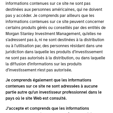
informations contenues sur ce site ne sont pas
équipe. L’intégration de ces risques et
destinées aux personnes américaines, qui ne doivent
opportunités ESG peut se produire à
pas y accéder. Je comprends par ailleurs que les
informations contenues sur ce site peuvent concerner
différentes étapes du cycle de vie de
certains produits gérés ou conseillés par des entités de
l’investissement, notamment au
Morgan Stanley Investment Management, qu’elles ne
s'adressent pas à, ni ne sont destinées à la distribution
moment de l’exercice de due diligence
ou à l'utilisation par, des personnes résidant dans une
et de recherche, de la valorisation, de
juridiction dans laquelle les produits d’investissement
ne sont pas autorisés à la distribution, ou dans laquelle
la sélection d’actifs, de la construction
la diffusion d'informations sur les produits
de portefeuille, des initiatives
d’investissement n'est pas autorisée.
constantes en matière d’engagement
Je comprends également que les informations
contenues sur ce site ne sont adressées à aucune
et de suivi des investissements.
partie autre qu’un investisseur professionnel dans le
pays où le site Web est consulté.
J’accepte et comprends que les informations