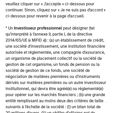
veuillez cliquer sur « J'accepte » ci-dessous pour
11 MARS 2026
continuer. Sinon, cliquez sur « Je ne suis pas d'accord »
In his most recent TAKE, Senior Portfolio
ci-dessous pour revenir à la page d'accueil.
Manager Andrew Slimmon discusses reasons
why equities are not end of cycle, despite the
* Un
Investisseur professionnel
peut désigner (tel
perception that AI could eat entire industries.
qu’interprété à l’annexe II, partie I, de la directive
2014/65/UE (« MiFID »)) : (a) un établissement de crédit,
une société d'investissement, une institution financière
Equity Market Commentary -
autorisée et réglementée, une compagnie d'assurance,
February 2026
un organisme de placement collectif ou la société de
gestion de cet organisme, un fonds de pension ou la
20 FÉVR. 2026
société de gestion de ce fonds, une société de
In his most recent TAKE, Senior Portfolio
négociation de matières premières ou d’instruments
Manager Andrew Slimmon discusses reasons
dérivés sur matières premières ou un autre investisseur
why equities are not end of cycle, despite the
institutionnel, qui devra être agréé(e) ou réglementé(e)
perception that AI could eat entire industries.
pour opérer sur les marchés financiers ; (b) une grande
entité remplissant au moins deux des critères de taille
suivants à l’échelle de la société : (I) un bilan total de
20 millions d'euros, (ii) un chiffre d’affaires net de