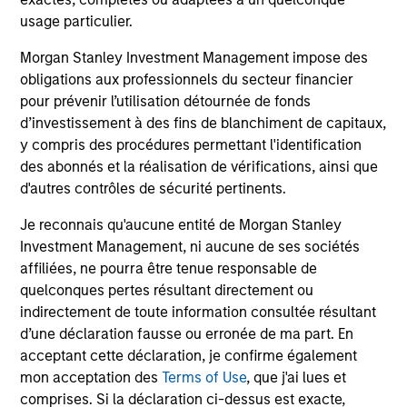
earnings estimates.
usage particulier.
Morgan Stanley Investment Management impose des
Equity Market Commentary - May
obligations aux professionnels du secteur financier
2026
pour prévenir l’utilisation détournée de fonds
d’investissement à des fins de blanchiment de capitaux,
7 MAI 2026
y compris des procédures permettant l'identification
In his most recent TAKE, Senior Portfolio
des abonnés et la réalisation de vérifications, ainsi que
Manager Andrew Slimmon reminds investors to
d'autres contrôles de sécurité pertinents.
think beyond the macro. Instead, he
Je reconnais qu'aucune entité de Morgan Stanley
encourages a focus on the micro, specifically
Investment Management, ni aucune de ses sociétés
the extraordinary Q1 results delivered so far
affiliées, ne pourra être tenue responsable de
that are forcing analysts to raise future
quelconques pertes résultant directement ou
earnings estimates.
indirectement de toute information consultée résultant
d’une déclaration fausse ou erronée de ma part. En
acceptant cette déclaration, je confirme également
Equity Market Commentary -
mon acceptation des
Terms of Use
, que j'ai lues et
March 2026
comprises. Si la déclaration ci-dessus est exacte,