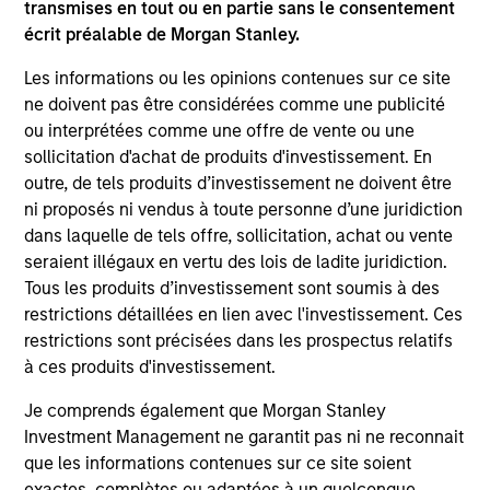
transmises en tout ou en partie sans le consentement
In his latest TAKE, Senior Portfolio Manager
écrit préalable de Morgan Stanley.
Andrew Slimmon shares his mid-year equity
Les informations ou les opinions contenues sur ce site
market outlook, explaining why the 2026 rally
ne doivent pas être considérées comme une publicité
looks rational and where opportunities may
ou interprétées comme une offre de vente ou une
emerge beyond the obvious AI beneficiaries.
sollicitation d'achat de produits d'investissement. En
outre, de tels produits d’investissement ne doivent être
ni proposés ni vendus à toute personne d’une juridiction
Equity Market Commentary - June
dans laquelle de tels offre, sollicitation, achat ou vente
2026
seraient illégaux en vertu des lois de ladite juridiction.
Tous les produits d’investissement sont soumis à des
17 JUIN 2026
restrictions détaillées en lien avec l'investissement. Ces
In his most recent TAKE, Senior Portfolio
restrictions sont précisées dans les prospectus relatifs
Manager Andrew Slimmon reminds investors to
à ces produits d'investissement.
think beyond the macro. Instead, he
encourages a focus on the micro, specifically
Je comprends également que Morgan Stanley
Investment Management ne garantit pas ni ne reconnait
the extraordinary Q1 results delivered so far
que les informations contenues sur ce site soient
that are forcing analysts to raise future
exactes, complètes ou adaptées à un quelconque