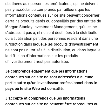
destinées aux personnes américaines, qui ne doivent
pas y accéder. Je comprends par ailleurs que les
informations contenues sur ce site peuvent concerner
certains produits gérés ou conseillés par des entités de
Morgan Stanley Investment Management, qu’elles ne
Andrew Slimmon, lead portfolio
s'adressent pas à, ni ne sont destinées à la distribution
manager of the Applied Equity
ou à l'utilisation par, des personnes résidant dans une
Advisors suite of funds and
juridiction dans laquelle les produits d’investissement
strategies shares his TAKE --
ne sont pas autorisés à la distribution, ou dans laquelle
Takeaways & Key Expectations – on
la diffusion d'informations sur les produits
d’investissement n'est pas autorisée.
the financial markets.
Je comprends également que les informations
contenues sur ce site ne sont adressées à aucune
partie autre qu’un investisseur professionnel dans le
Mid-Year Equity Market Outlook -
pays où le site Web est consulté.
July 2026
J’accepte et comprends que les informations
contenues sur ce site ne peuvent être reproduites ou
6 JUIL. 2026