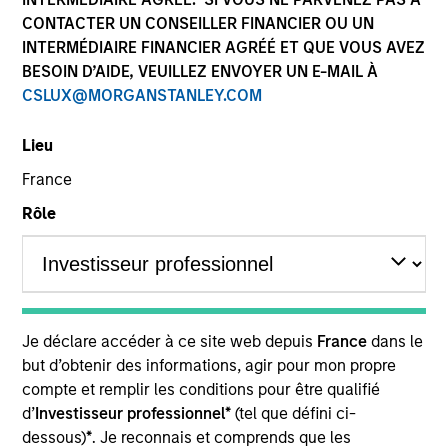
CONTACTER UN CONSEILLER FINANCIER OU UN
Équipes
INTERMÉDIAIRE FINANCIER AGRÉÉ ET QUE VOUS AVEZ
BESOIN D’AIDE, VEUILLEZ ENVOYER UN E-MAIL À
CSLUX@MORGANSTANLEY.COM
Vue d'ensemble
Lieu
France
Nous proposons à nos clients une gamme
Rôle
diversifiée de stratégies actions pilotées par des
équipes spécialisées bénéficiant d’une présence
internationale et d’une expertise locale.
Je déclare accéder à ce site web depuis
France
dans le
but d’obtenir des informations, agir pour mon propre
compte et remplir les conditions pour être qualifié
Principaux facteurs de
d’
Investisseur professionnel*
(tel que défini ci-
différenciation
dessous)
*
. Je reconnais et comprends que les