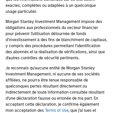
Large éventail d'appétences au risque pour
exactes, complètes ou adaptées à un quelconque
répondre aux besoins des clients
usage particulier.
Agir là où les conditions sont réunies pour
Morgan Stanley Investment Management impose des
l'excellence
obligations aux professionnels du secteur financier
pour prévenir l’utilisation détournée de fonds
d’investissement à des fins de blanchiment de capitaux,
y compris des procédures permettant l'identification
des abonnés et la réalisation de vérifications, ainsi que
d'autres contrôles de sécurité pertinents.
Notre plateforme
Je reconnais qu'aucune entité de Morgan Stanley
Investment Management, ni aucune de ses sociétés
actions
affiliées, ne pourra être tenue responsable de
quelconques pertes résultant directement ou
indirectement de toute information consultée résultant
Nos solutions spécialisées sont axées sur la
d’une déclaration fausse ou erronée de ma part. En
performance à long terme et couvrent
acceptant cette déclaration, je confirme également
l’ensemble des marchés mondiaux.
mon acceptation des
Terms of Use
, que j'ai lues et