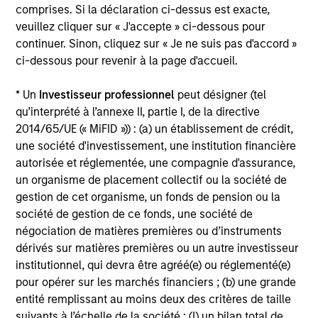
comprises. Si la déclaration ci-dessus est exacte,
veuillez cliquer sur « J'accepte » ci-dessous pour
continuer. Sinon, cliquez sur « Je ne suis pas d'accord »
ci-dessous pour revenir à la page d'accueil.
États-Unis
* Un
Investisseur professionnel
peut désigner (tel
qu’interprété à l’annexe II, partie I, de la directive
2014/65/UE (« MiFID »)) : (a) un établissement de crédit,
une société d'investissement, une institution financière
autorisée et réglementée, une compagnie d'assurance,
un organisme de placement collectif ou la société de
gestion de cet organisme, un fonds de pension ou la
société de gestion de ce fonds, une société de
négociation de matières premières ou d’instruments
International & mondial
dérivés sur matières premières ou un autre investisseur
institutionnel, qui devra être agréé(e) ou réglementé(e)
pour opérer sur les marchés financiers ; (b) une grande
entité remplissant au moins deux des critères de taille
suivants à l’échelle de la société : (I) un bilan total de