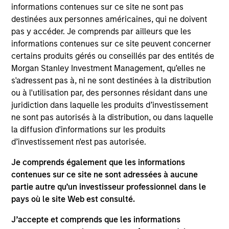
informations contenues sur ce site ne sont pas
destinées aux personnes américaines, qui ne doivent
pas y accéder. Je comprends par ailleurs que les
1
informations contenues sur ce site peuvent concerner
certains produits gérés ou conseillés par des entités de
Structure juridique
Morgan Stanley Investment Management, qu’elles ne
s'adressent pas à, ni ne sont destinées à la distribution
Des équipes hautement spécialisées pilotées
ou à l'utilisation par, des personnes résidant dans une
par des responsables expérimentés
juridiction dans laquelle les produits d’investissement
ne sont pas autorisés à la distribution, ou dans laquelle
Chaque équipe possède une approche et un
la diffusion d'informations sur les produits
point de vue distincts, sans contrainte imposée
d’investissement n'est pas autorisée.
par un CIO central
Je comprends également que les informations
Nos recherches pertinentes sur le
contenues sur ce site ne sont adressées à aucune
développement durable sont intégrées à divers
partie autre qu’un investisseur professionnel dans le
produits actions.
pays où le site Web est consulté.
J’accepte et comprends que les informations