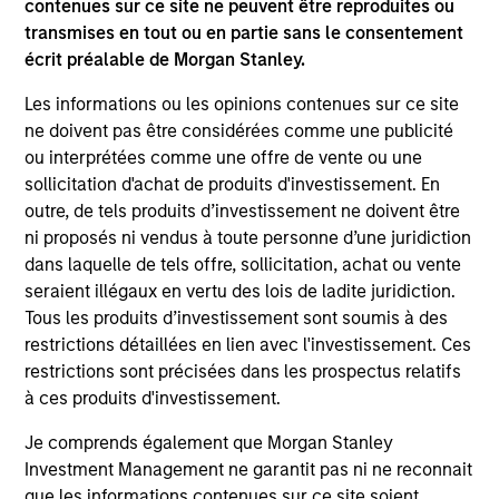
contenues sur ce site ne peuvent être reproduites ou
2
transmises en tout ou en partie sans le consentement
écrit préalable de Morgan Stanley.
Solidité
Les informations ou les opinions contenues sur ce site
ne doivent pas être considérées comme une publicité
Perspectives diverses
ou interprétées comme une offre de vente ou une
Des ressources et des réseaux exceptionnels
sollicitation d'achat de produits d'investissement. En
outre, de tels produits d’investissement ne doivent être
Culture de curiosité et de collaboration
ni proposés ni vendus à toute personne d’une juridiction
dans laquelle de tels offre, sollicitation, achat ou vente
seraient illégaux en vertu des lois de ladite juridiction.
Tous les produits d’investissement sont soumis à des
3
restrictions détaillées en lien avec l'investissement. Ces
restrictions sont précisées dans les prospectus relatifs
Stratégie
à ces produits d'investissement.
Zones géographiques et styles
Je comprends également que Morgan Stanley
d’investissement
Investment Management ne garantit pas ni ne reconnait
que les informations contenues sur ce site soient