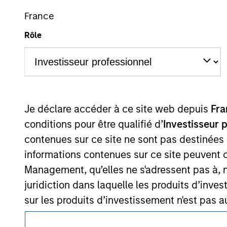
Ce document est une communication promotionnelle.
France
Les utilisateurs sont invités à prendre connaissance des cond
Rôle
procédure, car celles-ci mentionnent des restrictions légale
des informations relatives aux produits d’investissement 
Les services décrits sur ce site Web peuvent ne pas être dis
certaines personnes. Merci de consulter nos conditions d’uti
Je déclare accéder à ce site web depuis
Fra
conditions pour être qualifié d’
Investisseur 
© 2026 Morgan Stanley. Tous droits réservés.
contenues sur ce site ne sont pas destinées
informations contenues sur ce site peuvent 
Management, qu’elles ne s'adressent pas à, ni
juridiction dans laquelle les produits d’inves
sur les produits d’investissement n'est pas a
Je comprends également que les information