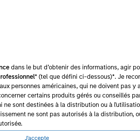
itions d’utilisation avant d’engager toute
s et réglementaires applicables à la diffusion
de Morgan Stanley Investment Management.
ponibles dans certaines juridictions ou pour
lisation pour de plus amples informations.
nce
dans le but d’obtenir des informations, agir p
professionnel*
(tel que défini ci-dessous)
*
. Je rec
 aux personnes américaines, qui ne doivent pas y 
concerner certains produits gérés ou conseillés p
 ne sont destinées à la distribution ou à l'utilisat
tissement ne sont pas autorisés à la distribution, o
utorisée.
s contenues sur ce site ne sont adressées à aucun
J'accepte