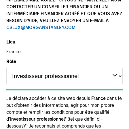
Explore The BEAT™ (Bonds, Equities,
CONTACTER UN CONSEILLER FINANCIER OU UN
Alternatives, Transition) which
INTERMÉDIAIRE FINANCIER AGRÉÉ ET QUE VOUS AVEZ
delivers ideas and insights you need
BESOIN D’AIDE, VEUILLEZ ENVOYER UN E-MAIL À
from our investment specialists.
CSLUX@MORGANSTANLEY.COM
Lieu
France
The BEAT™ for Q3 2026 - August
Rôle
5 AOÛT 2026
Use The BEAT™ as your timely resource for the
markets. Each edition gives you ideas and
insights that show you how to navigate the
Je déclare accéder à ce site web depuis
France
dans le
current investment environment.
but d’obtenir des informations, agir pour mon propre
compte et remplir les conditions pour être qualifié
d’
Investisseur professionnel*
(tel que défini ci-
The BEAT™ Quarterly Webinar –
dessous)
*
. Je reconnais et comprends que les