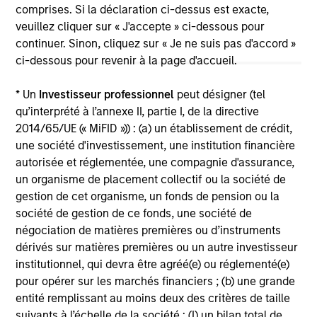
strategies and types (traditional and alternative),
comprises. Si la déclaration ci-dessus est exacte,
through solutions that span fully liquid (public assets),
veuillez cliquer sur « J'accepte » ci-dessous pour
comprehensive (public and private assets) and fully
continuer. Sinon, cliquez sur « Je ne suis pas d'accord »
private portfolios. Offerings are delivered via a
ci-dessous pour revenir à la page d'accueil.
managed portfolio or model, in discretionary or
advisory format.
* Un
Investisseur professionnel
peut désigner (tel
qu’interprété à l’annexe II, partie I, de la directive
2014/65/UE (« MiFID »)) : (a) un établissement de crédit,
une société d'investissement, une institution financière
autorisée et réglementée, une compagnie d'assurance,
un organisme de placement collectif ou la société de
gestion de cet organisme, un fonds de pension ou la
société de gestion de ce fonds, une société de
négociation de matières premières ou d’instruments
dérivés sur matières premières ou un autre investisseur
institutionnel, qui devra être agréé(e) ou réglementé(e)
pour opérer sur les marchés financiers ; (b) une grande
entité remplissant au moins deux des critères de taille
suivants à l’échelle de la société : (I) un bilan total de