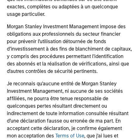
5 MAI 2026
Lisez The BEAT pour une information
exactes, complètes ou adaptées à un quelconque
usage particulier.
mensuelle actualisée sur les marchés. Chaque
édition vous propose des idées et des
Morgan Stanley Investment Management impose des
analyses pour vous aider à appréhender
obligations aux professionnels du secteur financier
l’environnement d’investissement actuel.
pour prévenir l’utilisation détournée de fonds
d’investissement à des fins de blanchiment de capitaux,
y compris des procédures permettant l'identification
des abonnés et la réalisation de vérifications, ainsi que
d'autres contrôles de sécurité pertinents.
Je reconnais qu'aucune entité de Morgan Stanley
View More
Investment Management, ni aucune de ses sociétés
affiliées, ne pourra être tenue responsable de
quelconques pertes résultant directement ou
indirectement de toute information consultée résultant
Portfolio Solutions Group
d’une déclaration fausse ou erronée de ma part. En
The Portfolio Solutions Group is a comprehensive
acceptant cette déclaration, je confirme également
multi-asset business, with activity across all asset
mon acceptation des
Terms of Use
, que j'ai lues et