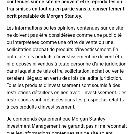
contenues sur ce site ne peuvent être reproduites ou
essentiels pour comprendre les dynamiques à
transmises en tout ou en partie sans le consentement
l’œuvre sur les marchés aujourd’hui.
écrit préalable de Morgan Stanley.
Les informations ou les opinions contenues sur ce site
The BEAT: Navigating the Iran
ne doivent pas être considérées comme une publicité
Conflict, From Oil Shocks to
ou interprétées comme une offre de vente ou une
Market Impact
sollicitation d'achat de produits d'investissement. En
outre, de tels produits d’investissement ne doivent être
8 MAI 2026
ni proposés ni vendus à toute personne d’une juridiction
The conflict in the Middle East has sent
dans laquelle de tels offre, sollicitation, achat ou vente
shockwaves through global markets and we
seraient illégaux en vertu des lois de ladite juridiction.
need to understand whether the rise in energy
Tous les produits d’investissement sont soumis à des
prices is transient or will become embedded
restrictions détaillées en lien avec l'investissement. Ces
restrictions sont précisées dans les prospectus relatifs
in broader economic activity.
à ces produits d'investissement.
Je comprends également que Morgan Stanley
The BEAT - T2 2026 - Avril
Investment Management ne garantit pas ni ne reconnait
que les informations contenues sur ce site soient