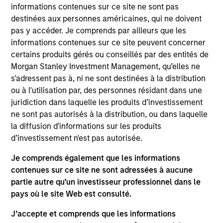
July 2026
informations contenues sur ce site ne sont pas
destinées aux personnes américaines, qui ne doivent
22 JUIL. 2026
pas y accéder. Je comprends par ailleurs que les
informations contenues sur ce site peuvent concerner
Watch the quarterly webinar to hear our
certains produits gérés ou conseillés par des entités de
investment team discuss why higher yields,
Morgan Stanley Investment Management, qu’elles ne
market dispersion and active fixed income
s'adressent pas à, ni ne sont destinées à la distribution
selection may create compelling opportunities
ou à l'utilisation par, des personnes résidant dans une
for portfolio alpha.
juridiction dans laquelle les produits d’investissement
ne sont pas autorisés à la distribution, ou dans laquelle
la diffusion d'informations sur les produits
The BEAT™ Video - T2 2026
d’investissement n'est pas autorisée.
20 MAI 2026
Je comprends également que les informations
contenues sur ce site ne sont adressées à aucune
Dans l’édition de novembre de The BEAT, nous
partie autre qu’un investisseur professionnel dans le
avons mis en avant cinq thèmes majeurs qui
pays où le site Web est consulté.
influencent actuellement le paysage mondial
de l’investissement. Ces thèmes sont
J’accepte et comprends que les informations