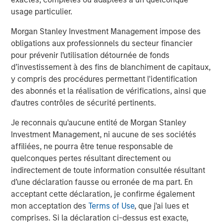
The current macroenvironment remains resilient
A
usage particulier.
despite elevated volatility and divergence across
m
Morgan Stanley Investment Management impose des
markets. As inflation and energy prices keep
f
obligations aux professionnels du secteur financier
central banks hawkish, real estate continues to
b
pour prévenir l’utilisation détournée de fonds
offer attractive relative value, supported by a
q
d’investissement à des fins de blanchiment de capitaux,
25% repricing, durable income streams, and
W
y compris des procédures permettant l'identification
constrained supply. In this environment,
T
des abonnés et la réalisation de vérifications, ainsi que
diversified portfolios and selective asset-level
of
7 AOÛT 2026
7
d'autres contrôles de sécurité pertinents.
investing remain critical.
a
c
Je reconnais qu'aucune entité de Morgan Stanley
Investment Management, ni aucune de ses sociétés
affiliées, ne pourra être tenue responsable de
quelconques pertes résultant directement ou
indirectement de toute information consultée résultant
d’une déclaration fausse ou erronée de ma part. En
Considérations liées aux risques
acceptant cette déclaration, je confirme également
Il ne peut être garanti qu’un portefeuille atteindra son objectif
mon acceptation des
Terms of Use
, que j'ai lues et
d’investissement. Les portefeuilles sont soumis au risque de
comprises. Si la déclaration ci-dessus est exacte,
marché, c’est-à-dire à la possibilité que la valeur des titres