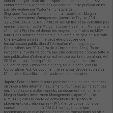
concernées par toute autre disposition applicable de la SFA, et
conformément aux conditions de celle-ci. Cette publication n’a
pas été vérifiée par l’Autorité monétaire de
Singapour.
Australie :
Ce document est publié par Morgan
Stanley Investment Management (Australie) Pty Ltd ABN
22122040037, AFSL No. 314182 et ses affiliés et ne constitue pas
une invitation à investir. Morgan Stanley Investment Management
(Australia) Pty Limited donne les moyens aux filiales de MSIM de
fournir des services financiers à la clientèle de gros en Australie.
Une invitation à investir ne peut être proposée que
lorsqu’aucune publication d’information n’est requise par la
Corporations Act 2001 (Cth) (la « Corporations Act »). Toute
invitation à investir ne pourra pas être considérée comme telle si
une publication d’information est requise par la Corporations Act
2001 et ne sera faite qu’à des personnes ayant le statut de
« client de gros » (wholesale client), tel que défini dans la
Corporations Act. Ce document ne sera pas déposé auprès de
l’Australian Securities and Investments Commission.
Japon :
Pour les investisseurs professionnels, ce document est
distribué à titre informatif seulement. Pour ceux qui ne sont pas
des investisseurs professionnels, ce document est fourni par
Morgan Stanley Investment Management (Japan) Co., Ltd.
(« MSIMJ ») dans le cadre de conventions de gestion de
placements discrétionnaires (« IMA ») et de conventions de
conseils en placement (« AAI »). Il ne s’agit pas d’une
recommandation ni d’une sollicitation de transactions ou offre