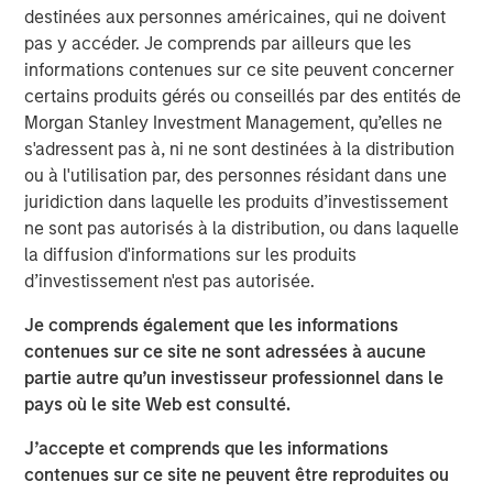
Offerings are delivered via a managed portfolio or model,
destinées aux personnes américaines, qui ne doivent
in discretionary or advisory format.
pas y accéder. Je comprends par ailleurs que les
informations contenues sur ce site peuvent concerner
certains produits gérés ou conseillés par des entités de
Idées liées
Morgan Stanley Investment Management, qu’elles ne
s'adressent pas à, ni ne sont destinées à la distribution
TRIMESTRIELLES
ou à l'utilisation par, des personnes résidant dans une
The BEAT™ for Q3 2026 - August
juridiction dans laquelle les produits d’investissement
ne sont pas autorisés à la distribution, ou dans laquelle
la diffusion d'informations sur les produits
WEBINAR
d’investissement n'est pas autorisée.
The BEAT™ Quarterly Webinar – July 2026
Je comprends également que les informations
contenues sur ce site ne sont adressées à aucune
MENSUELLES
partie autre qu’un investisseur professionnel dans le
pays où le site Web est consulté.
The BEAT™ Video - T2 2026
J’accepte et comprends que les informations
contenues sur ce site ne peuvent être reproduites ou