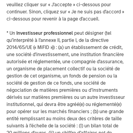
veuillez cliquer sur « J'accepte » ci-dessous pour
détenus par le portefeuille diminue et que la valeur des actions
du portefeuille soit donc inférieure à celle que vous avez payée.
continuer. Sinon, cliquez sur « Je ne suis pas d'accord »
Les valeurs boursières peuvent varier quotidiennement en
ci-dessous pour revenir à la page d'accueil.
fonction de facteurs économiques ou d’autre nature (par ex.
catastrophes naturelles, crises sanitaires, terrorisme, conflits et
troubles sociaux) qui ont des répercussions sur les marchés, les
* Un
Investisseur professionnel
peut désigner (tel
pays, les entreprises ou les gouvernements. Il est difficile de
prévoir le calendrier, la durée et les éventuels effets négatifs
qu’interprété à l’annexe II, partie I, de la directive
(par ex. liquidité du portefeuille) liés à de tels événements. En
2014/65/UE (« MiFID »)) : (a) un établissement de crédit,
conséquence, ce portefeuille expose l’investisseur à des pertes
une société d'investissement, une institution financière
potentielles. L’allocation d’actifs/la diversification ne vous
protège pas contre une perte sur un marché particulier ;
autorisée et réglementée, une compagnie d'assurance,
cependant, elle vous permet de répartir ce risque entre
un organisme de placement collectif ou la société de
différentes catégories d’actifs. En général, la valeur des actions
varie en fonction des activités spécifiques d’une entreprise. Les
gestion de cet organisme, un fonds de pension ou la
investissements sur les marchés étrangers s’accompagnent de
société de gestion de ce fonds, une société de
risques spécifiques, notamment des risques de change,
négociation de matières premières ou d’instruments
politiques, économiques et de marché. Les risques liés à
l’investissement dans
Pays émergents
sont plus importants que
dérivés sur matières premières ou un autre investisseur
les risques associés aux investissements dans les pays
institutionnel, qui devra être agréé(e) ou réglementé(e)
développés étrangers.
Titres à revenu fixe
sont assujettis à la
capacité de l’émetteur d’effectuer en temps opportun les
pour opérer sur les marchés financiers ; (b) une grande
paiements du capital et des intérêts (risque de crédit), aux
entité remplissant au moins deux des critères de taille
variations des taux d’intérêt (risque de taux d’intérêt), à la
suivants à l’échelle de la société : (I) un bilan total de
solvabilité de l’émetteur et à la liquidité générale du marché
(risque de marché). Dans un contexte de
hausse des taux
20 millions d'euros, (ii) un chiffre d’affaires net de