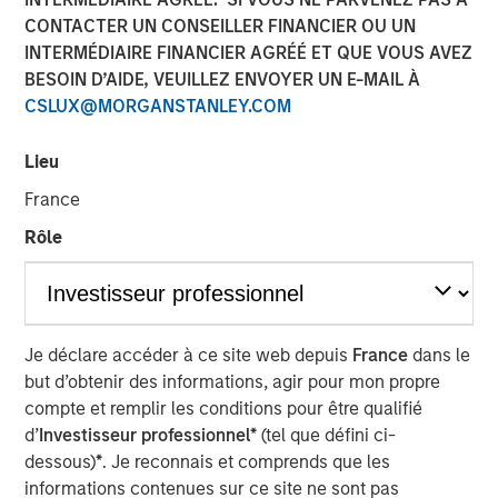
CONTACTER UN CONSEILLER FINANCIER OU UN
05 AOÛT 2025
INTERMÉDIAIRE FINANCIER AGRÉÉ ET QUE VOUS AVEZ
BESOIN D’AIDE, VEUILLEZ ENVOYER UN E-MAIL À
CSLUX@MORGANSTANLEY.COM
Lisez The BEAT pour une information mensuelle
Lieu
actualisée sur les marchés. Chaque édition vous propose
des idées et des analyses pour vous aider à appréhender
France
l’environnement d’investissement actuel.
Rôle
Téléchargez le PDF
Portfolio Solutions Group
Je déclare accéder à ce site web depuis
France
dans le
The Portfolio Solutions Group is a comprehensive multi-
but d’obtenir des informations, agir pour mon propre
asset business, with activity across all asset strategies
compte et remplir les conditions pour être qualifié
and types (traditional and alternative), through solutions
d’
Investisseur professionnel*
(tel que défini ci-
that span fully liquid (public assets), comprehensive
dessous)
*
. Je reconnais et comprends que les
(public and private assets) and fully private portfolios.
informations contenues sur ce site ne sont pas