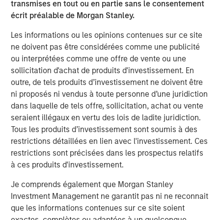
transmises en tout ou en partie sans le consentement
écrit préalable de Morgan Stanley.
Les informations ou les opinions contenues sur ce site
Analyses mises en avant
ne doivent pas être considérées comme une publicité
ou interprétées comme une offre de vente ou une
sollicitation d'achat de produits d'investissement. En
outre, de tels produits d’investissement ne doivent être
ni proposés ni vendus à toute personne d’une juridiction
dans laquelle de tels offre, sollicitation, achat ou vente
seraient illégaux en vertu des lois de ladite juridiction.
Tous les produits d’investissement sont soumis à des
restrictions détaillées en lien avec l'investissement. Ces
restrictions sont précisées dans les prospectus relatifs
à ces produits d'investissement.
ARTICLE
G
Je comprends également que Morgan Stanley
Investment Management ne garantit pas ni ne reconnait
Real Estate Midyear Outlook:
W
que les informations contenues sur ce site soient
Constructive Amid Fluid Backdrop
i
exactes, complètes ou adaptées à un quelconque