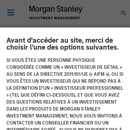
Avant d’accéder au site, merci de
GLOBAL EQUITY OBSERVER
INSIGHTS
choisir l’une des options suivantes.
Video: The high stakes of
SI VOUS ÊTES UNE PERSONNE PHYSIQUE
CONSIDÉRÉE COMME UN « INVESTISSEUR DE DÉTAIL »
cybersecurity
AU SENS DE LA DIRECTIVE 2011/61/UE (« AIFM »), OU SI
VOUS ÊTES UN INVESTISSEUR QUI NE RÉPOND PAS À
LA DÉFINITION D’UN « INVESTISSEUR PROFESSIONNEL
05 JUIN 2026
» (TEL QUE DÉFINI CI-DESSOUS), ET QUE VOUS AVEZ
DES QUESTIONS RELATIVES À UN INVESTISSEMENT
Greg Heywood
DANS LES PRODUITS DE MORGAN STANLEY
Vice President
INVESTMENT MANAGEMENT, NOUS VOUS INVITONS À
Isabelle Mast
CONTACTER UN CONSEILLER FINANCIER OU UN
Executive Director
INTERMÉDIAIRE AGRÉÉ. SI VOUS NE PARVENEZ PAS À