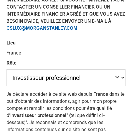
CONTACTER UN CONSEILLER FINANCIER OU UN
INTERMÉDIAIRE FINANCIER AGRÉÉ ET QUE VOUS AVEZ
BESOIN D’AIDE, VEUILLEZ ENVOYER UN E-MAIL À
CSLUX@MORGANSTANLEY.COM
Lieu
France
Play
Rôle
Video
Je déclare accéder à ce site web depuis
France
dans le
In the latest Global Equity Observer video, the
but d’obtenir des informations, agir pour mon propre
International Equity Team explores why cybersecurity
compte et remplir les conditions pour être qualifié
matters for companies and investors alike — and where
d’
Investisseur professionnel*
(tel que défini ci-
they see both risks and opportunities.
dessous)
*
. Je reconnais et comprends que les
informations contenues sur ce site ne sont pas