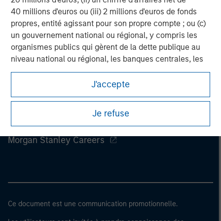
40 millions d'euros ou (iii) 2 millions d'euros de fonds
propres, entité agissant pour son propre compte ; ou (c)
un gouvernement national ou régional, y compris les
organismes publics qui gèrent de la dette publique au
niveau national ou régional, les banques centrales, les
institutions internationales et supranationales comme
la Banque Mondiale, le FMI, la BCE, la BEI et d'autres
J'accepte
organisations internationales similaires agissant pour
leur propre compte.
Je refuse
Morgan Stanley
Veuillez noter que la notion d’Investisseur professionnel
peut ne pas être définie par l'autorité de réglementation
Morgan Stanley Careers
de l'État depuis lequel le site web est consulté.
Ce document est une communication promotionnelle.