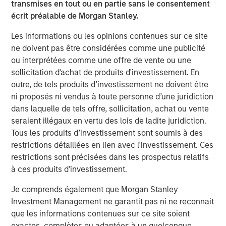
The high stakes of cybersecurity
transmises en tout ou en partie sans le consentement
écrit préalable de Morgan Stanley.
GLOBAL EQUITY OBSERVER
Les informations ou les opinions contenues sur ce site
ne doivent pas être considérées comme une publicité
When it seems there is only one game in town
ou interprétées comme une offre de vente ou une
sollicitation d'achat de produits d'investissement. En
outre, de tels produits d’investissement ne doivent être
ni proposés ni vendus à toute personne d’une juridiction
The Authors
dans laquelle de tels offre, sollicitation, achat ou vente
seraient illégaux en vertu des lois de ladite juridiction.
Tous les produits d’investissement sont soumis à des
restrictions détaillées en lien avec l'investissement. Ces
restrictions sont précisées dans les prospectus relatifs
Greg Heywood
à ces produits d'investissement.
Vice President
Je comprends également que Morgan Stanley
Investment Management ne garantit pas ni ne reconnait
que les informations contenues sur ce site soient
Isabelle Mast
exactes, complètes ou adaptées à un quelconque