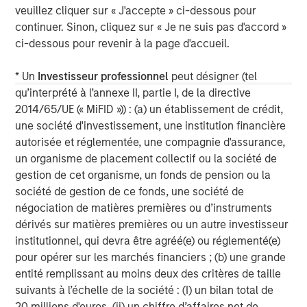
veuillez cliquer sur « J'accepte » ci-dessous pour
Real Estate Midyear Outlook:
T
continuer. Sinon, cliquez sur « Je ne suis pas d'accord »
Constructive Amid Fluid Backdrop
St
ci-dessous pour revenir à la page d'accueil.
A
The current macroenvironment remains resilient
A
despite elevated volatility and divergence across
Q
* Un
Investisseur professionnel
peut désigner (tel
markets. As inflation and energy prices keep
p
qu’interprété à l’annexe II, partie I, de la directive
central banks hawkish, real estate continues to
i
2014/65/UE (« MiFID »)) : (a) un établissement de crédit,
offer attractive relative value, supported by a
a
une société d'investissement, une institution financière
25% repricing, durable income streams, and
r
autorisée et réglementée, une compagnie d'assurance,
constrained supply. In this environment,
un organisme de placement collectif ou la société de
diversified portfolios and selective asset-level
7 AOÛT 2026
5
gestion de cet organisme, un fonds de pension ou la
investing remain critical.
société de gestion de ce fonds, une société de
négociation de matières premières ou d’instruments
dérivés sur matières premières ou un autre investisseur
institutionnel, qui devra être agréé(e) ou réglementé(e)
pour opérer sur les marchés financiers ; (b) une grande
entité remplissant au moins deux des critères de taille
suivants à l’échelle de la société : (I) un bilan total de
20 millions d'euros, (ii) un chiffre d’affaires net de