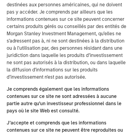
View the Article
destinées aux personnes américaines, qui ne doivent
pas y accéder. Je comprends par ailleurs que les
informations contenues sur ce site peuvent concerner
International Equity Team
certains produits gérés ou conseillés par des entités de
The International Equity team follows a disciplined
Morgan Stanley Investment Management, qu’elles ne
investment process based on fundamental analysis and
s'adressent pas à, ni ne sont destinées à la distribution
bottom-up stock selection. They believe that the best
ou à l'utilisation par, des personnes résidant dans une
route to attractive long-term returns is through
juridiction dans laquelle les produits d’investissement
compounding and providing reduced downside
ne sont pas autorisés à la distribution, ou dans laquelle
participation.
la diffusion d'informations sur les produits
d’investissement n'est pas autorisée.
Idées liées
Je comprends également que les informations
GLOBAL EQUITY OBSERVER
contenues sur ce site ne sont adressées à aucune
partie autre qu’un investisseur professionnel dans le
Cybersécurité : un enjeu majeur
pays où le site Web est consulté.
J’accepte et comprends que les informations
GLOBAL EQUITY OBSERVER
contenues sur ce site ne peuvent être reproduites ou