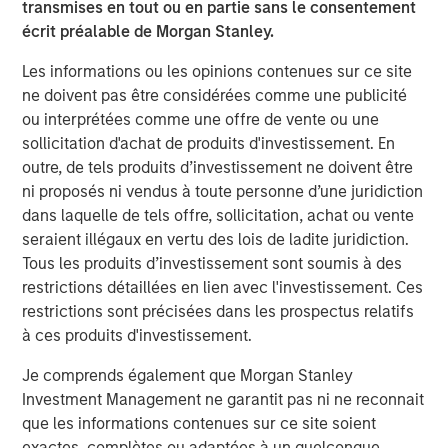
transmises en tout ou en partie sans le consentement
DATA, DOMAIN AND DISTRIBUTION: THE NEW
écrit préalable de Morgan Stanley.
SOFTWARE MOATS
Les informations ou les opinions contenues sur ce site
The moat is no longer the code, it is the three Ds.
ne doivent pas être considérées comme une publicité
YESTERDAY'S SCI-FI IS INCREASINGLY IN REACH
ou interprétées comme une offre de vente ou une
AI stops analyzing the economy and starts
sollicitation d'achat de produits d'investissement. En
operating it.
outre, de tels produits d’investissement ne doivent être
ni proposés ni vendus à toute personne d’une juridiction
AI IS A FULL-STACK CAPITAL CYCLE
dans laquelle de tels offre, sollicitation, achat ou vente
This is a cross-asset, cross-sector capital cycle.
seraient illégaux en vertu des lois de ladite juridiction.
Tous les produits d’investissement sont soumis à des
COMPETING COMPUTE: TWO ARCHITECTURES,
restrictions détaillées en lien avec l'investissement. Ces
ONE RACE
restrictions sont précisées dans les prospectus relatifs
AI is a matter of national security
à ces produits d'investissement.
AI IS STRATEGIC INFRASTRUCTURE, BUT NOBODY
Je comprends également que Morgan Stanley
IS IN CHARGE
Investment Management ne garantit pas ni ne reconnait
Capabilities are advancing. Governance is not.
que les informations contenues sur ce site soient
FROM TELEGRAMS TO TOKENS: HISTORY AS A
exactes, complètes ou adaptées à un quelconque