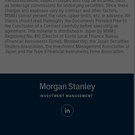
mentioned above. Indirect charges also may be incurred, such
as brokerage commissions for underlying securities. Since these
charges and expenses vary by contract and other factors,
MSIMJ cannot present the rates, upper limits, etc. in advance. All
clients should read thoroughly the Documents Provided Prior to
the Conclusion of a Contract carefully before executing an
agreement. This material is distributed in Japan by MSIMJ,
Registered No. 410 (Director of Kanto Local Finance Bureau
(Financial Instruments Firms)), Membership: the Japan Securities
Dealers Association, the Investment Management Association of
Japan and the Type II Financial Instruments Firms Association.