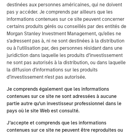
frameworks precise enough to act on.
destinées aux personnes américaines, qui ne doivent
pas y accéder. Je comprends par ailleurs que les
4-WAY CONVERGENCE: ALGORITHMS, COMPUTE,
informations contenues sur ce site peuvent concerner
TALENT AND CAPITAL
certains produits gérés ou conseillés par des entités de
Compounding simultaneously with no historical
Morgan Stanley Investment Management, qu’elles ne
precedent.
s'adressent pas à, ni ne sont destinées à la distribution
ou à l'utilisation par, des personnes résidant dans une
MOORE'S LAW NO MORE: WHEN PHYSICS
juridiction dans laquelle les produits d’investissement
BECOMES THE BOTTLENECK
ne sont pas autorisés à la distribution, ou dans laquelle
Every technology cycle has a bottleneck. In this
la diffusion d'informations sur les produits
case, it keeps moving.
d’investissement n'est pas autorisée.
THE TOKEN ECONOMY: WHEN COMPUTE
Je comprends également que les informations
BECOMES REVENUE
contenues sur ce site ne sont adressées à aucune
Data centers are factories. Tokens are the product.
partie autre qu’un investisseur professionnel dans le
FROM REACTIVE TO AUTONOMOUS: THE AGENTIC
pays où le site Web est consulté.
TRANSITION
J’accepte et comprends que les informations
AI is no longer waiting to be asked. It is already at
contenues sur ce site ne peuvent être reproduites ou
work.