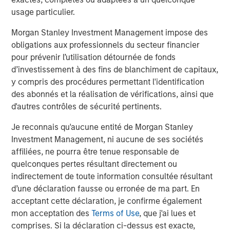
ROADMAP
usage particulier.
Tokens will come before the application.
Morgan Stanley Investment Management impose des
obligations aux professionnels du secteur financier
Download – Big Picture – Artificial
pour prévenir l’utilisation détournée de fonds
Intelligence
d’investissement à des fins de blanchiment de capitaux,
y compris des procédures permettant l'identification
des abonnés et la réalisation de vérifications, ainsi que
Équipe Actions Marchés Émergents
d'autres contrôles de sécurité pertinents.
The Emerging Markets Equity team combines deep
Je reconnais qu'aucune entité de Morgan Stanley
expertise and local presence in global markets with an
Investment Management, ni aucune de ses sociétés
integrated top-down and bottom-up investment approach
affiliées, ne pourra être tenue responsable de
to invest in core and growth-oriented portfolios across
quelconques pertes résultant directement ou
non-U.S. markets.
indirectement de toute information consultée résultant
d’une déclaration fausse ou erronée de ma part. En
Idées liées
acceptant cette déclaration, je confirme également
mon acceptation des
Terms of Use
, que j'ai lues et
BIG PICTURE
comprises. Si la déclaration ci-dessus est exacte,