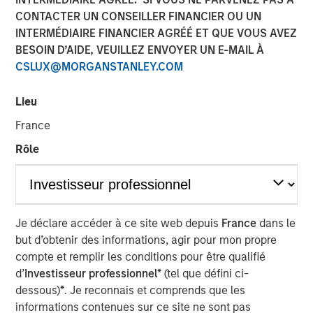
CONTACTER UN CONSEILLER FINANCIER OU UN
Investment Truths
INTERMÉDIAIRE FINANCIER AGRÉÉ ET QUE VOUS AVEZ
BESOIN D’AIDE, VEUILLEZ ENVOYER UN E-MAIL À
10 JUIN 2026
CSLUX@MORGANSTANLEY.COM
Lieu
France
The Author
Rôle
Jitania Kandhari
Managing Director
Je déclare accéder à ce site web depuis
France
dans le
but d’obtenir des informations, agir pour mon propre
Three years ago, artificial intelligence was a topic of
compte et remplir les conditions pour être qualifié
mere curiosity, but today is the subject of capital
d’
Investisseur professionnel*
(tel que défini ci-
allocation. The challenge for investors is not only
dessous)
*
. Je reconnais et comprends que les
understanding that AI is consequential, but building
informations contenues sur ce site ne sont pas