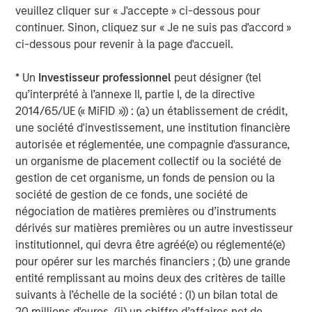
Video: Ten Investment Truths About Artificial
veuillez cliquer sur « J'accepte » ci-dessous pour
Intelligence
continuer. Sinon, cliquez sur « Je ne suis pas d'accord »
ci-dessous pour revenir à la page d'accueil.
TALES FROM THE EMERGING WORLD
* Un
Investisseur professionnel
peut désigner (tel
qu’interprété à l’annexe II, partie I, de la directive
Video: Mexico's Domestic Opportunity
2014/65/UE (« MiFID »)) : (a) un établissement de crédit,
une société d'investissement, une institution financière
TALES FROM THE EMERGING WORLD
autorisée et réglementée, une compagnie d'assurance,
un organisme de placement collectif ou la société de
Video: The De-Americanization of
gestion de cet organisme, un fonds de pension ou la
Globalization
société de gestion de ce fonds, une société de
négociation de matières premières ou d’instruments
dérivés sur matières premières ou un autre investisseur
institutionnel, qui devra être agréé(e) ou réglementé(e)
The Author
pour opérer sur les marchés financiers ; (b) une grande
entité remplissant au moins deux des critères de taille
suivants à l’échelle de la société : (I) un bilan total de
20 millions d'euros, (ii) un chiffre d’affaires net de