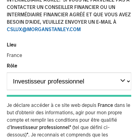
Class?
CONTACTER UN CONSEILLER FINANCIER OU UN
INTERMÉDIAIRE FINANCIER AGRÉÉ ET QUE VOUS AVEZ
BESOIN D’AIDE, VEUILLEZ ENVOYER UN E-MAIL À
04 JUIN 2026
CSLUX@MORGANSTANLEY.COM
Lieu
The Author
France
Rôle
Mark Jochims
Managing Director
Je déclare accéder à ce site web depuis
France
dans le
The "all-weather" thesis for European private credit still
but d’obtenir des informations, agir pour mon propre
stands. Demand continues to outstrip supply, banks
compte et remplir les conditions pour être qualifié
remain constrained, and a substantial illiquidity premium
d’
Investisseur professionnel*
(tel que défini ci-
persists. This paper addresses the concerns currently
dessous)
*
. Je reconnais et comprends que les