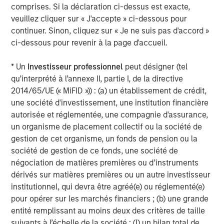
comprises. Si la déclaration ci-dessus est exacte,
veuillez cliquer sur « J'accepte » ci-dessous pour
continuer. Sinon, cliquez sur « Je ne suis pas d'accord »
ARTICLE
T
ci-dessous pour revenir à la page d'accueil.
The MSIM Quantitative Duration
F
* Un
Investisseur professionnel
peut désigner (tel
Strategy Model: A Factor-Based
C
qu’interprété à l’annexe II, partie I, de la directive
Approach to Managing Interest Rates
Anton Heese and Matas Vala explore the
H
2014/65/UE (« MiFID »)) : (a) un établissement de crédit,
Quantitative Duration Strategy Model, one of the
h
une société d'investissement, une institution financière
proprietary tools the team uses to enhance their
c
autorisée et réglementée, une compagnie d'assurance,
investment process, as it helps provide structure
d
un organisme de placement collectif ou la société de
and rigour with identifying and processing
l
gestion de cet organisme, un fonds de pension ou la
relevant and important data.
C
société de gestion de ce fonds, une société de
f
négociation de matières premières ou d’instruments
c
5 AOÛT 2026
5
dérivés sur matières premières ou un autre investisseur
institutionnel, qui devra être agréé(e) ou réglementé(e)
pour opérer sur les marchés financiers ; (b) une grande
entité remplissant au moins deux des critères de taille
suivants à l’échelle de la société : (I) un bilan total de