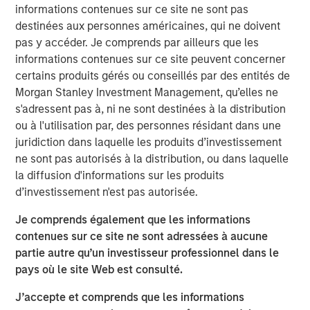
shaping market sentiment: high-profile non-private credit
informations contenues sur ce site ne sont pas
defaults such as First Brands, AI disruption, and BDCs. It
destinées aux personnes américaines, qui ne doivent
also examines comparisons to the 2008 financial crisis
pas y accéder. Je comprends par ailleurs que les
and explains why none of these concerns fundamentally
informations contenues sur ce site peuvent concerner
alter the investment case.
certains produits gérés ou conseillés par des entités de
Morgan Stanley Investment Management, qu’elles ne
s'adressent pas à, ni ne sont destinées à la distribution
Télécharger le PDF
ou à l'utilisation par, des personnes résidant dans une
juridiction dans laquelle les produits d’investissement
European Private Credit Team
ne sont pas autorisés à la distribution, ou dans laquelle
la diffusion d'informations sur les produits
Morgan Stanley European Private Credit provides
d’investissement n'est pas autorisée.
privately negotiated, senior secured and subordinated
financings to European middle-market companies. The
Je comprends également que les informations
team supports companies undergoing a wide range of
contenues sur ce site ne sont adressées à aucune
transformations, including leveraged buyouts,
partie autre qu’un investisseur professionnel dans le
management buyouts, acquisitions, growth financings,
pays où le site Web est consulté.
refinancings, and recapitalisations.
J’accepte et comprends que les informations