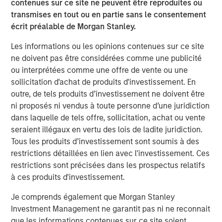
contenues sur ce site ne peuvent être reproduites ou
Idées liées
transmises en tout ou en partie sans le consentement
écrit préalable de Morgan Stanley.
ARTICLE
Les informations ou les opinions contenues sur ce site
European Private Credit: Why Now?
ne doivent pas être considérées comme une publicité
ou interprétées comme une offre de vente ou une
ARTICLE
sollicitation d'achat de produits d'investissement. En
outre, de tels produits d’investissement ne doivent être
Investing in European Private Credit
ni proposés ni vendus à toute personne d’une juridiction
dans laquelle de tels offre, sollicitation, achat ou vente
seraient illégaux en vertu des lois de ladite juridiction.
ALTS IN FOCUS
Tous les produits d’investissement sont soumis à des
Private Credit 2026 Midyear Outlook
restrictions détaillées en lien avec l'investissement. Ces
restrictions sont précisées dans les prospectus relatifs
à ces produits d'investissement.
Je comprends également que Morgan Stanley
The Author
Investment Management ne garantit pas ni ne reconnait
que les informations contenues sur ce site soient