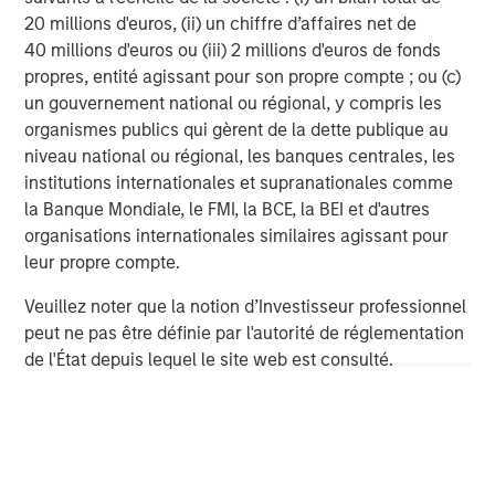
20 millions d'euros, (ii) un chiffre d’affaires net de
40 millions d'euros ou (iii) 2 millions d'euros de fonds
propres, entité agissant pour son propre compte ; ou (c)
Risk Considerations
un gouvernement national ou régional, y compris les
Alternative investments are speculative, involve a high degree of
organismes publics qui gèrent de la dette publique au
risk, are highly illiquid, typically have higher fees than other
niveau national ou régional, les banques centrales, les
investments, and may engage in the use of leverage, short
sales, and derivatives, which may increase the risk of
institutions internationales et supranationales comme
investment loss. These investments are designed for investors
la Banque Mondiale, le FMI, la BCE, la BEI et d'autres
who understand and are willing to accept these risks.
Performance may be volatile, and an investor could lose all or a
organisations internationales similaires agissant pour
substantial portion of its investment.
leur propre compte.
There is no guarantee that any investment strategy will work
Veuillez noter que la notion d’Investisseur professionnel
under all market conditions, and each investor should evaluate
their ability to invest for the long-term, especially during periods
peut ne pas être définie par l'autorité de réglementation
of downturn in the market.
de l'État depuis lequel le site web est consulté.
IMPORTANT INFORMATION
The views and opinions are those of the author as of the date of
publication and are subject to change at any time due to market
or economic conditions and may not necessarily come to pass.
The views expressed do not reflect the opinions of all
investment personnel at Morgan Stanley Investment