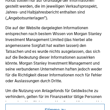
Fonds sollten nur auf Grundlage der Informationen
gestellt werden, die im jeweiligen Verkaufsprospekt,
Jahres- und Halbjahresbericht enthalten sind
(„Angebotsunterlagen”).
Die auf der Website dargelegten Informationen
entsprechen nach bestem Wissen von Morgan Stanley
Investment Management Limited (das hierbei alle
angemessene Sorgfalt hat walten lassen) den
Tatsachen und es wurde nichts ausgelassen, das sich
auf die Bedeutung dieser Informationen auswirken
könnte. Morgan Stanley Investment Management und
seine verbundenen Unternehmen haften jedoch weder
für die Richtigkeit dieser Informationen noch für Fehler
oder Auslassungen durch Dritte.
Um die Nutzung von Anlagefonds für Geldwäsche zu
verhindern, gelten für im Finanzsektor tätige Personen
Morgan Stanley
besondere Verpflichtungen. Vor diesem Hintergrund ist
Morgan Stanley Careers
ein Verfahren zur Identifizierung von Fondszeichnern