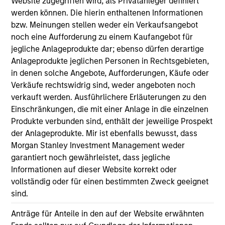
out.
Website zugegriffen wird, als Privatanleger definiert
werden können. Die hierin enthaltenen Informationen
bzw. Meinungen stellen weder ein Verkaufsangebot
The BEAT™ 2026 Outlook
noch eine Aufforderung zu einem Kaufangebot für
jegliche Anlageprodukte dar; ebenso dürfen derartige
03-DEZ-2025
Anlageprodukte jeglichen Personen in Rechtsgebieten,
in denen solche Angebote, Aufforderungen, Käufe oder
Use The BEAT™ as your timely resource for this
Verkäufe rechtswidrig sind, weder angeboten noch
month’s markets. Each edition gives you ideas
verkauft werden. Ausführlichere Erläuterungen zu den
and insights that show you how to navigate the
Einschränkungen, die mit einer Anlage in die einzelnen
current investment environment.
Produkte verbunden sind, enthält der jeweilige Prospekt
der Anlageprodukte. Mir ist ebenfalls bewusst, dass
Morgan Stanley Investment Management weder
garantiert noch gewährleistet, dass jegliche
Informationen auf dieser Website korrekt oder
vollständig oder für einen bestimmten Zweck geeignet
sind.
Anträge für Anteile in den auf der Website erwähnten