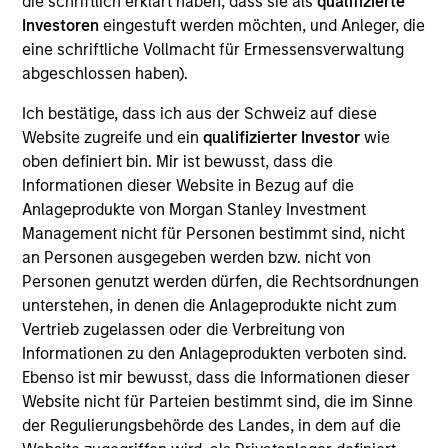
optimistic outlook for commodities.
die schriftlich erklärt haben, dass sie als
qualifizierte
Investoren
eingestuft werden möchten, und Anleger, die
eine schriftliche Vollmacht für Ermessensverwaltung
Commodity Market Outlook:
abgeschlossen haben).
Trends Driving Optimism in 2026
Ich bestätige, dass ich aus der Schweiz auf diese
Website zugreife und ein
qualifizierter Investor
wie
12-DEZ-2025
Discover what key trends are shaping the
oben definiert bin. Mir ist bewusst, dass die
Informationen dieser Website in Bezug auf die
commodity sectors in 2026 and setting up an
Anlageprodukte von Morgan Stanley Investment
optimistic outlook for commodities.
Management nicht für Personen bestimmt sind, nicht
an Personen ausgegeben werden bzw. nicht von
Personen genutzt werden dürfen, die Rechtsordnungen
The BEAT™ 2026 Outlook Video
unterstehen, in denen die Anlageprodukte nicht zum
10-DEZ-2025
Vertrieb zugelassen oder die Verbreitung von
Informationen zu den Anlageprodukten verboten sind.
In The BEAT™ 2026 Outlook we highlighted key
Ebenso ist mir bewusst, dass die Informationen dieser
themes that we see across the global
Website nicht für Parteien bestimmt sind, die im Sinne
investment landscape. Watch the video to find
der Regulierungsbehörde des Landes, in dem auf die