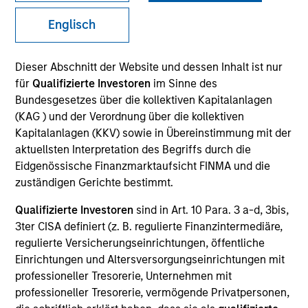
2026 Equity Outlook - December
2025
Englisch
22-DEZ-2025
In his 2026 Equity Outlook, Senior Portfolio
Dieser Abschnitt der Website und dessen Inhalt ist nur
Manager Andrew Slimmon suggests the Bull
für
Qualifizierte Investoren
im Sinne des
Bundesgesetzes über die kollektiven Kapitalanlagen
Market Isn’t Done Yet. Despite being late-
(KAG ) und der Verordnung über die kollektiven
cycle, 2026 looks positive for US equities—
Kapitalanlagen (KKV) sowie in Übereinstimmung mit der
thanks to rate cuts, fiscal stimulus, and
aktuellsten Interpretation des Begriffs durch die
cautious sentiment.
Eidgenössische Finanzmarktaufsicht FINMA und die
zuständigen Gerichte bestimmt.
Commodity Market Outlook:
Qualifizierte Investoren
sind in Art. 10 Para. 3 a-d, 3bis,
Trends Driving Optimism in 2026
3ter CISA definiert (z. B. regulierte Finanzintermediäre,
regulierte Versicherungseinrichtungen, öffentliche
12-DEZ-2025
Einrichtungen und Altersversorgungseinrichtungen mit
Discover what key trends are shaping the
professioneller Tresorerie, Unternehmen mit
commodity sectors in 2026 and setting up an
professioneller Tresorerie, vermögende Privatpersonen,