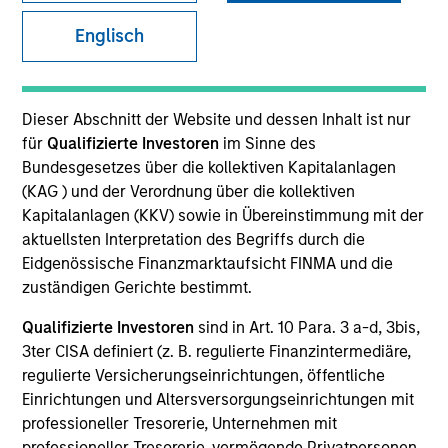
Englisch
Dieser Abschnitt der Website und dessen Inhalt ist nur
für
Qualifizierte Investoren
im Sinne des
Morgan Stanley
Bundesgesetzes über die kollektiven Kapitalanlagen
(KAG ) und der Verordnung über die kollektiven
Morgan Stanley Careers
Kapitalanlagen (KKV) sowie in Übereinstimmung mit der
aktuellsten Interpretation des Begriffs durch die
Eidgenössische Finanzmarktaufsicht FINMA und die
zuständigen Gerichte bestimmt.
Qualifizierte Investoren
sind in Art. 10 Para. 3 a-d, 3bis,
Dieses Dokument ist ein Marketingdokument.
3ter CISA definiert (z. B. regulierte Finanzintermediäre,
Nutzer müssen die Nutzungsbedingungen lesen und
regulierte Versicherungseinrichtungen, öffentliche
akzeptieren, da in diesen bestimmte gesetzliche und
Einrichtungen und Altersversorgungseinrichtungen mit
regulatorische Auflagen enthalten sind, die für die Verbreitung
professioneller Tresorerie, Unternehmen mit
von Informationen zu den Anlageprodukten von Morgan Stanley
professioneller Tresorerie, vermögende Privatpersonen,