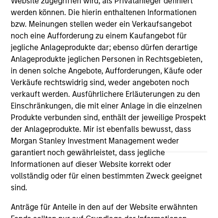
Website zugegriffen wird, als Privatanleger definiert
of future performance. Performance of the Morgan Stanley
werden können. Die hierin enthaltenen Informationen
Liquidity Funds is calculated net of fees. Returns may
bzw. Meinungen stellen weder ein Verkaufsangebot
increase or decrease as a result of currency fluctuations.
noch eine Aufforderung zu einem Kaufangebot für
It is important you read the legal information page before
jegliche Anlageprodukte dar; ebenso dürfen derartige
proceeding as it explains in which countries the Morgan
Anlageprodukte jeglichen Personen in Rechtsgebieten,
Stanley Liquidity Funds are authorised for sale and where
this website is directed.
in denen solche Angebote, Aufforderungen, Käufe oder
Verkäufe rechtswidrig sind, weder angeboten noch
The Funds are not a guaranteed investment and are
verkauft werden. Ausführlichere Erläuterungen zu den
different from an investment in deposits. The Funds do not
rely on external support for guaranteeing the liquidity of the
Einschränkungen, die mit einer Anlage in die einzelnen
Fund or stabilising the NAV per share. The value of
Produkte verbunden sind, enthält der jeweilige Prospekt
investments and the income from them may go down as
der Anlageprodukte. Mir ist ebenfalls bewusst, dass
well as up and you may not get back the amount you
Morgan Stanley Investment Management weder
originally invested.
garantiert noch gewährleistet, dass jegliche
Each Fund is authorised to invest up to 100% of its assets in
Informationen auf dieser Website korrekt oder
Money Market Instruments issued or guaranteed separately
vollständig oder für einen bestimmten Zweck geeignet
or jointly by a Sovereign Entity and by any other member
states of the OECD and their central authorities or central
sind.
banks subject to certain conditions. Please see Prospectus
for further details.
Anträge für Anteile in den auf der Website erwähnten