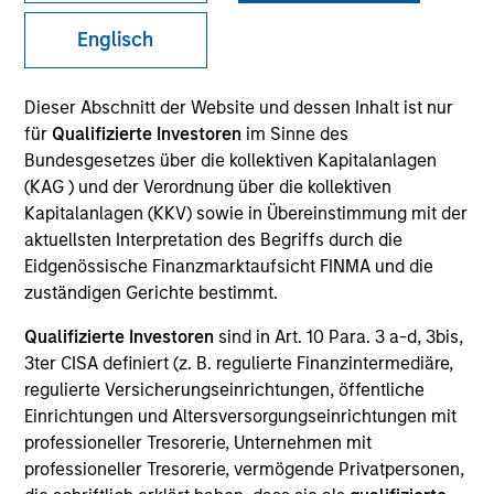
Past performance is not a reliable indicator of future
Englisch
results. Please
click here
for additional performance
disclosures and important information, which should be
reviewed carefully.
Dieser Abschnitt der Website und dessen Inhalt ist nur
Click Fund Name for Calendar Year returns information.
für
Qualifizierte Investoren
im Sinne des
Bundesgesetzes über die kollektiven Kapitalanlagen
(KAG ) und der Verordnung über die kollektiven
Kapitalanlagen (KKV) sowie in Übereinstimmung mit der
aktuellsten Interpretation des Begriffs durch die
Eidgenössische Finanzmarktaufsicht FINMA und die
zuständigen Gerichte bestimmt.
Applications for shares in the Fund should not be made
without first consulting the current Prospectus and the
Key Information Document (“KID”) or Key Investor
Qualifizierte Investoren
sind in Art. 10 Para. 3 a-d, 3bis,
Information Document (“KIID”), which are available in
3ter CISA definiert (z. B. regulierte Finanzintermediäre,
English and in the official language of your local
regulierte Versicherungseinrichtungen, öffentliche
jurisdiction at
https://www.morganstanley.com/im/en-
Einrichtungen und Altersversorgungseinrichtungen mit
gb/liquidity-investor/
or free of charge from the
professioneller Tresorerie, Unternehmen mit
Registered Office of Morgan Stanley Liquidity Funds,
professioneller Tresorerie, vermögende Privatpersonen,
European Bank and Business Centre, 6B route de Trèves,
L-2633 Senningerberg, R.C.S. Luxemburg B 29 192.