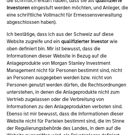
die schriftlich erklärt haben, dass sie als
qualifizierte
Investoren
eingestuft werden möchten, und Anleger, die
Information in relation to sustainability aspects of the
eine schriftliche Vollmacht für Ermessensverwaltung
Fund and the summary of investor rights is available at the
aforementioned website.
abgeschlossen haben).
If the management company of the relevant Fund decides
Ich bestätige, dass ich aus der Schweiz auf diese
to terminate its arrangement for marketing that Fund in
Website zugreife und ein
qualifizierter Investor
wie
any EEA country where it is registered for sale, it will do
oben definiert bin. Mir ist bewusst, dass die
so in accordance with the relevant UCITS rules.
Informationen dieser Website in Bezug auf die
Please visit our
Glossary
page for fund related terms and
Anlageprodukte von Morgan Stanley Investment
definitions.
Management nicht für Personen bestimmt sind, nicht
an Personen ausgegeben werden bzw. nicht von
Performance data quoted is based on average annualized
returns and net of fee.
Personen genutzt werden dürfen, die Rechtsordnungen
unterstehen, in denen die Anlageprodukte nicht zum
Performance data for funds with less than one year's track
Vertrieb zugelassen oder die Verbreitung von
record is not shown. Performance is calculated net of fees.
YTD performance data is not annualised. Performance of
Informationen zu den Anlageprodukten verboten sind.
other share classes, when offered, may differ. Please
Ebenso ist mir bewusst, dass die Informationen dieser
consider the investment objectives, risks, charges and
Website nicht für Parteien bestimmt sind, die im Sinne
expenses of the fund carefully before investing.
der Regulierungsbehörde des Landes, in dem auf die
Past performance should not be construed as a guarantee