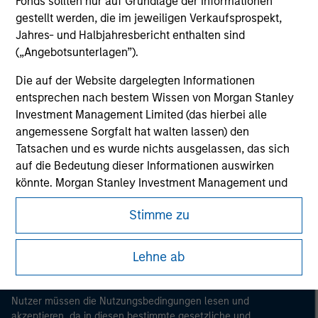
Fonds sollten nur auf Grundlage der Informationen
gestellt werden, die im jeweiligen Verkaufsprospekt,
Jahres- und Halbjahresbericht enthalten sind
(„Angebotsunterlagen”).
Die auf der Website dargelegten Informationen
entsprechen nach bestem Wissen von Morgan Stanley
Investment Management Limited (das hierbei alle
angemessene Sorgfalt hat walten lassen) den
Tatsachen und es wurde nichts ausgelassen, das sich
Morgan Stanley
auf die Bedeutung dieser Informationen auswirken
Morgan Stanley Careers
könnte. Morgan Stanley Investment Management und
seine verbundenen Unternehmen haften jedoch weder
Stimme zu
für die Richtigkeit dieser Informationen noch für Fehler
oder Auslassungen durch Dritte.
Lehne ab
Um die Nutzung von Anlagefonds für Geldwäsche zu
Dieses Dokument ist ein Marketingdokument.
verhindern, gelten für im Finanzsektor tätige Personen
besondere Verpflichtungen. Vor diesem Hintergrund ist
Nutzer müssen die Nutzungsbedingungen lesen und
ein Verfahren zur Identifizierung von Fondszeichnern
akzeptieren, da in diesen bestimmte gesetzliche und