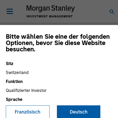
Morgan Stanley
Bitte wählen Sie eine der folgenden
Optionen, bevor Sie diese Website
Liquidity Funds
besuchen.
Change Fund Vehicle
Sitz
Switzerland
Funktion
Qualifizierter Investor
Sprache
Französisch
Deutsch
This is a Marketing Communication.