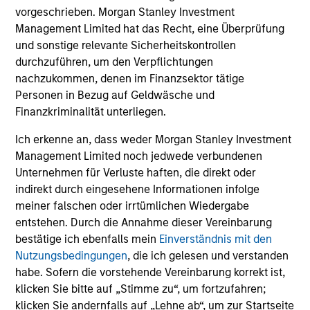
vorgeschrieben. Morgan Stanley Investment
Private Equity
Management Limited hat das Recht, eine Überprüfung
und sonstige relevante Sicherheitskontrollen
Asien-Pazifik
durchzuführen, um den Verpflichtungen
nachzukommen, denen im Finanzsektor tätige
Klimaauswirkungen
Personen in Bezug auf Geldwäsche und
Finanzkriminalität unterliegen.
Mittelstands-Buyout
Ich erkenne an, dass weder Morgan Stanley Investment
Management Limited noch jedwede verbundenen
Co-Investments
Unternehmen für Verluste haften, die direkt oder
indirekt durch eingesehene Informationen infolge
Von GP geführte Secondaries
meiner falschen oder irrtümlichen Wiedergabe
entstehen. Durch die Annahme dieser Vereinbarung
Wachstum/Venture
bestätige ich ebenfalls mein
Einverständnis mit den
Nutzungsbedingungen
, die ich gelesen und verstanden
habe. Sofern die vorstehende Vereinbarung korrekt ist,
klicken Sie bitte auf „Stimme zu“, um fortzufahren;
klicken Sie andernfalls auf „Lehne ab“, um zur Startseite