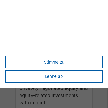
alternative lending platforms, targeting
multiple borrower types.
Morgan Stanley Next
Level
Morgan Stanley Next Level is
the impact-focused private
Stimme zu
equity business of Morgan
Stanley Investment
Lehne ab
Management, focusing on
privately negotiated equity and
equity-related investments
with impact.