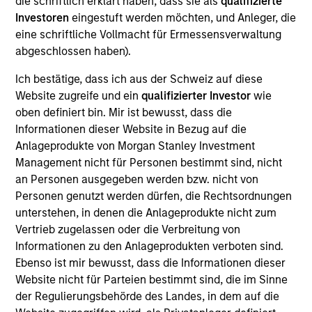
die schriftlich erklärt haben, dass sie als
qualifizierte
Investoren
eingestuft werden möchten, und Anleger, die
eine schriftliche Vollmacht für Ermessensverwaltung
abgeschlossen haben).
1
Ich bestätige, dass ich aus der Schweiz auf diese
Struktur
Website zugreife und ein
qualifizierter Investor
wie
oben definiert bin. Mir ist bewusst, dass die
Hochspezialisierte Teams
Informationen dieser Website in Bezug auf die
Anlageprodukte von Morgan Stanley Investment
Echte Anlageautonomie
Management nicht für Personen bestimmt sind, nicht
an Personen ausgegeben werden bzw. nicht von
Kundenorientierte Anreize
Personen genutzt werden dürfen, die Rechtsordnungen
unterstehen, in denen die Anlageprodukte nicht zum
Vertrieb zugelassen oder die Verbreitung von
2
Informationen zu den Anlageprodukten verboten sind.
Ebenso ist mir bewusst, dass die Informationen dieser
Website nicht für Parteien bestimmt sind, die im Sinne
Stärke
der Regulierungsbehörde des Landes, in dem auf die