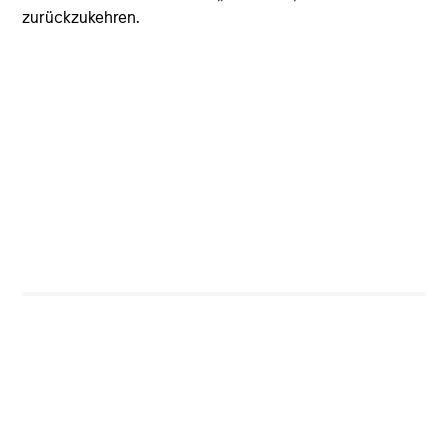
zurückzukehren.
Private Credit
Verbraucherkredite
Direktkredite
Flexible Kapitallösungen
Wachstumskredite
Opportunistisch