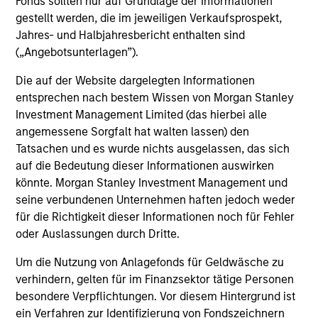
Fonds sollten nur auf Grundlage der Informationen
semiliquiden Fonds und Privatplatzierungen
gestellt werden, die im jeweiligen Verkaufsprospekt,
Jahres- und Halbjahresbericht enthalten sind
(„Angebotsunterlagen”).
Die auf der Website dargelegten Informationen
entsprechen nach bestem Wissen von Morgan Stanley
Investment Management Limited (das hierbei alle
angemessene Sorgfalt hat walten lassen) den
Tatsachen und es wurde nichts ausgelassen, das sich
Unsere Plattform für
auf die Bedeutung dieser Informationen auswirken
könnte. Morgan Stanley Investment Management und
alternative Anlagen
seine verbundenen Unternehmen haften jedoch weder
für die Richtigkeit dieser Informationen noch für Fehler
oder Auslassungen durch Dritte.
Wir bieten eine Palette von Strategien für
nahezu alle privaten Marktsegmente an.
Um die Nutzung von Anlagefonds für Geldwäsche zu
verhindern, gelten für im Finanzsektor tätige Personen
besondere Verpflichtungen. Vor diesem Hintergrund ist
ein Verfahren zur Identifizierung von Fondszeichnern