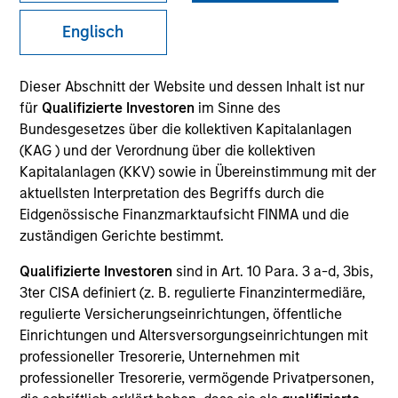
Englisch
Teams
Dieser Abschnitt der Website und dessen Inhalt ist nur
für
Qualifizierte Investoren
im Sinne des
Übersicht
Bundesgesetzes über die kollektiven Kapitalanlagen
(KAG ) und der Verordnung über die kollektiven
Kapitalanlagen (KKV) sowie in Übereinstimmung mit der
Spezialisierte Anlageteams nutzen die Stärke
aktuellsten Interpretation des Begriffs durch die
von Morgan Stanley, um Kunden eine vielfältige
Eidgenössische Finanzmarktaufsicht FINMA und die
Produktpalette alternativer Anlagestrategien zu
zuständigen Gerichte bestimmt.
bieten.
Qualifizierte Investoren
sind in Art. 10 Para. 3 a-d, 3bis,
3ter CISA definiert (z. B. regulierte Finanzintermediäre,
regulierte Versicherungseinrichtungen, öffentliche
Einrichtungen und Altersversorgungseinrichtungen mit
Wesentliche
professioneller Tresorerie, Unternehmen mit
professioneller Tresorerie, vermögende Privatpersonen,
Differenzierungsfaktoren