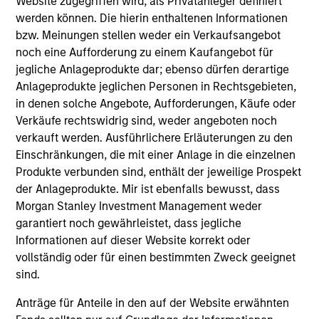
Website zugegriffen wird, als Privatanleger definiert
Differenziertes Netzwerk
werden können. Die hierin enthaltenen Informationen
Globale Teams mit Nischenkompetenz
bzw. Meinungen stellen weder ein Verkaufsangebot
noch eine Aufforderung zu einem Kaufangebot für
Leistungsstarke globale Marke
jegliche Anlageprodukte dar; ebenso dürfen derartige
Anlageprodukte jeglichen Personen in Rechtsgebieten,
in denen solche Angebote, Aufforderungen, Käufe oder
3
Verkäufe rechtswidrig sind, weder angeboten noch
verkauft werden. Ausführlichere Erläuterungen zu den
Einschränkungen, die mit einer Anlage in die einzelnen
Strategie
Produkte verbunden sind, enthält der jeweilige Prospekt
der Anlageprodukte. Mir ist ebenfalls bewusst, dass
Über liquide alternative Anlagen und private
Morgan Stanley Investment Management weder
Märkte hinweg
garantiert noch gewährleistet, dass jegliche
Die Angebote umfassen Ziele für das
Informationen auf dieser Website korrekt oder
Liquiditätsspektrum und das Risiko-Rendite-
vollständig oder für einen bestimmten Zweck geeignet
Profil
sind.
Die angebotenen Vehikel umfassen Fonds, die
Anträge für Anteile in den auf der Website erwähnten
gemäß dem 1940 Act registriert sind, bis hin zu