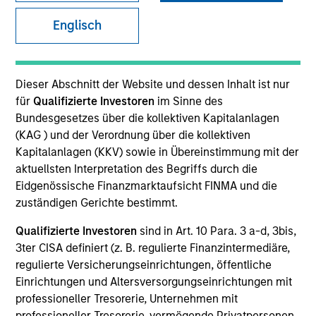
Kontakt
Englisch
Dieser Abschnitt der Website und dessen Inhalt ist nur
für
Qualifizierte Investoren
im Sinne des
Bundesgesetzes über die kollektiven Kapitalanlagen
(KAG ) und der Verordnung über die kollektiven
Morgan Stanley Investment
Kapitalanlagen (KKV) sowie in Übereinstimmung mit der
Management
aktuellsten Interpretation des Begriffs durch die
Eidgenössische Finanzmarktaufsicht FINMA und die
zuständigen Gerichte bestimmt.
Adresse:
Beethovenstrasse 33
Qualifizierte Investoren
sind in Art. 10 Para. 3 a-d, 3bis,
CH-8002 Zurich, Switzerland
3ter CISA definiert (z. B. regulierte Finanzintermediäre,
regulierte Versicherungseinrichtungen, öffentliche
Einrichtungen und Altersversorgungseinrichtungen mit
professioneller Tresorerie, Unternehmen mit
professioneller Tresorerie, vermögende Privatpersonen,