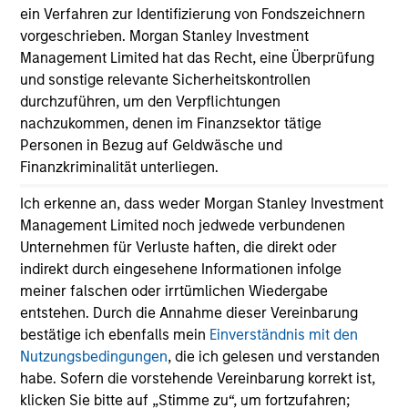
ein Verfahren zur Identifizierung von Fondszeichnern
vorgeschrieben. Morgan Stanley Investment
Management Limited hat das Recht, eine Überprüfung
und sonstige relevante Sicherheitskontrollen
durchzuführen, um den Verpflichtungen
nachzukommen, denen im Finanzsektor tätige
Personen in Bezug auf Geldwäsche und
Finanzkriminalität unterliegen.
Ich erkenne an, dass weder Morgan Stanley Investment
Management Limited noch jedwede verbundenen
Unternehmen für Verluste haften, die direkt oder
indirekt durch eingesehene Informationen infolge
meiner falschen oder irrtümlichen Wiedergabe
Simone Torsello
entstehen. Durch die Annahme dieser Vereinbarung
bestätige ich ebenfalls mein
Einverständnis mit den
Vice President
Nutzungsbedingungen
, die ich gelesen und verstanden
+41 44 588-1023
habe. Sofern die vorstehende Vereinbarung korrekt ist,
Simone.Torsello@morganstanley.co
klicken Sie bitte auf „Stimme zu“, um fortzufahren;
m