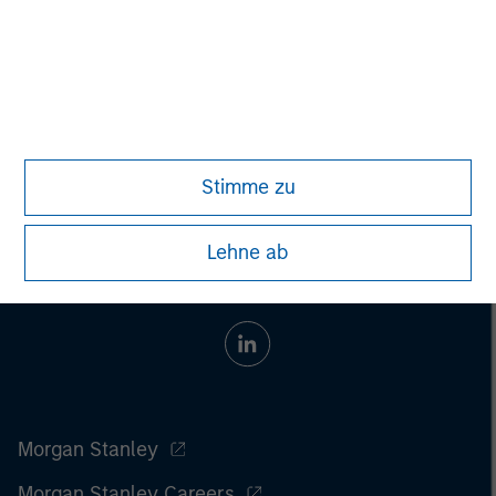
Associate
+41 44 588-1022
Pascal.Poschung@morganstanley.co
m
Stimme zu
Lehne ab
Morgan Stanley
Morgan Stanley Careers