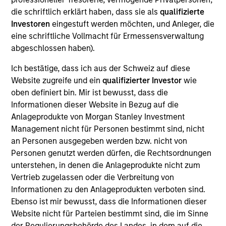
Allgemeine Anfrage
die schriftlich erklärt haben, dass sie als
qualifizierte
Investoren
eingestuft werden möchten, und Anleger, die
Telefon:
eine schriftliche Vollmacht für Ermessensverwaltung
+41 44 588-1022
abgeschlossen haben).
E-Mail:
Ich bestätige, dass ich aus der Schweiz auf diese
swissgpf@morganstanley.com
Website zugreife und ein
qualifizierter Investor
wie
oben definiert bin. Mir ist bewusst, dass die
Informationen dieser Website in Bezug auf die
Vertriebsteam
Anlageprodukte von Morgan Stanley Investment
Management nicht für Personen bestimmt sind, nicht
an Personen ausgegeben werden bzw. nicht von
Personen genutzt werden dürfen, die Rechtsordnungen
unterstehen, in denen die Anlageprodukte nicht zum
Vertrieb zugelassen oder die Verbreitung von
Informationen zu den Anlageprodukten verboten sind.
Ebenso ist mir bewusst, dass die Informationen dieser
Website nicht für Parteien bestimmt sind, die im Sinne
der Regulierungsbehörde des Landes, in dem auf die