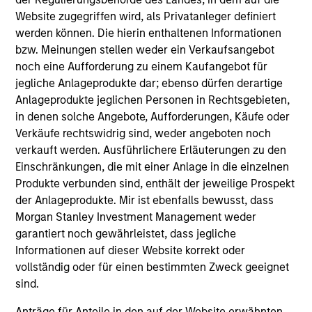
Website zugegriffen wird, als Privatanleger definiert
werden können. Die hierin enthaltenen Informationen
bzw. Meinungen stellen weder ein Verkaufsangebot
noch eine Aufforderung zu einem Kaufangebot für
jegliche Anlageprodukte dar; ebenso dürfen derartige
Anlageprodukte jeglichen Personen in Rechtsgebieten,
Pierre-Francois Bratu
in denen solche Angebote, Aufforderungen, Käufe oder
Verkäufe rechtswidrig sind, weder angeboten noch
Executive Director
verkauft werden. Ausführlichere Erläuterungen zu den
+41 44 588-1021
Einschränkungen, die mit einer Anlage in die einzelnen
Pierre-
Produkte verbunden sind, enthält der jeweilige Prospekt
Francois.Bratu@morganstanley.com
der Anlageprodukte. Mir ist ebenfalls bewusst, dass
Morgan Stanley Investment Management weder
garantiert noch gewährleistet, dass jegliche
Informationen auf dieser Website korrekt oder
vollständig oder für einen bestimmten Zweck geeignet
sind.
Anträge für Anteile in den auf der Website erwähnten