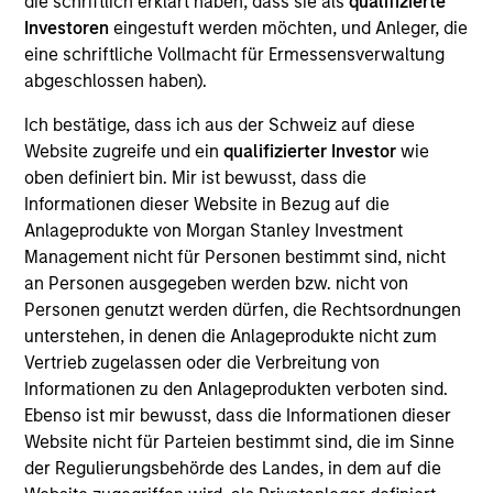
die schriftlich erklärt haben, dass sie als
qualifizierte
1
VERWALTETES GESAMTVERMÖGEN
Investoren
eingestuft werden möchten, und Anleger, die
eine schriftliche Vollmacht für Ermessensverwaltung
2,0 Bio. USD
abgeschlossen haben).
Ich bestätige, dass ich aus der Schweiz auf diese
Website zugreife und ein
qualifizierter Investor
wie
oben definiert bin. Mir ist bewusst, dass die
INVESTMENT PROFESSIONALS
Informationen dieser Website in Bezug auf die
1,300
+
Anlageprodukte von Morgan Stanley Investment
Management nicht für Personen bestimmt sind, nicht
an Personen ausgegeben werden bzw. nicht von
Personen genutzt werden dürfen, die Rechtsordnungen
unterstehen, in denen die Anlageprodukte nicht zum
MITARBEITER
Vertrieb zugelassen oder die Verbreitung von
Informationen zu den Anlageprodukten verboten sind.
5,0K
Ebenso ist mir bewusst, dass die Informationen dieser
Website nicht für Parteien bestimmt sind, die im Sinne
der Regulierungsbehörde des Landes, in dem auf die