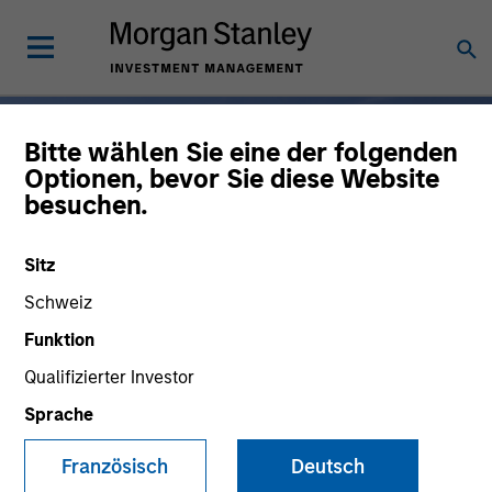
Bitte wählen Sie eine der folgenden
Optionen, bevor Sie diese Website
besuchen.
Breit angelegte
Spezialisierung, von
Sitz
einem Partner
Schweiz
Funktion
Qualifizierter Investor
Morgan Stanley Investment
Sprache
Management ist seit 50
Jahren branchenführend
Französisch
Deutsch