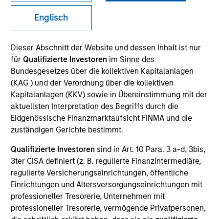
und hat sich kontinuierlich
Englisch
weiterentwickelt, um
Chancen in öffentlichen
Dieser Abschnitt der Website und dessen Inhalt ist nur
und privaten Märkten für
für
Qualifizierte Investoren
im Sinne des
Bundesgesetzes über die kollektiven Kapitalanlagen
Kunden weltweit zu nutzen.
(KAG ) und der Verordnung über die kollektiven
Kapitalanlagen (KKV) sowie in Übereinstimmung mit der
aktuellsten Interpretation des Begriffs durch die
In Zahlen
Eidgenössische Finanzmarktaufsicht FINMA und die
zuständigen Gerichte bestimmt.
Qualifizierte Investoren
sind in Art. 10 Para. 3 a-d, 3bis,
JAHRE GESCHICHTE
3ter CISA definiert (z. B. regulierte Finanzintermediäre,
50
regulierte Versicherungseinrichtungen, öffentliche
Einrichtungen und Altersversorgungseinrichtungen mit
professioneller Tresorerie, Unternehmen mit
professioneller Tresorerie, vermögende Privatpersonen,