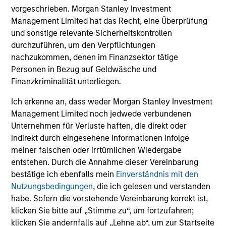
vorgeschrieben. Morgan Stanley Investment
Management Limited hat das Recht, eine Überprüfung
und sonstige relevante Sicherheitskontrollen
Fokus auf Kundenservice
durchzuführen, um den Verpflichtungen
nachzukommen, denen im Finanzsektor tätige
Neben zeitnahen Portfolioanalysen und Kommentaren
Personen in Bezug auf Geldwäsche und
teilen wir unsere einzigartigen Perspektiven mit
Finanzkriminalität unterliegen.
unseren Kunden durch Konferenzen, Webcasts und
unsere Vordenkerrolle.
Ich erkenne an, dass weder Morgan Stanley Investment
Management Limited noch jedwede verbundenen
Unternehmen für Verluste haften, die direkt oder
indirekt durch eingesehene Informationen infolge
meiner falschen oder irrtümlichen Wiedergabe
Engagement für
entstehen. Durch die Annahme dieser Vereinbarung
Nachhaltigkeit²
bestätige ich ebenfalls mein
Einverständnis mit den
Nutzungsbedingungen
, die ich gelesen und verstanden
Unsere nachhaltige Anlagephilosophie basiert auf der
habe. Sofern die vorstehende Vereinbarung korrekt ist,
Überzeugung, dass es ein Spektrum von Ansätzen
klicken Sie bitte auf „Stimme zu“, um fortzufahren;
gibt, um wesentliche ESG-Informationen und -
klicken Sie andernfalls auf „Lehne ab“, um zur Startseite