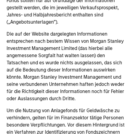
Fonds sollten nur auf Grundlage der Informationen
gestellt werden, die im jeweiligen Verkaufsprospekt,
Jahres- und Halbjahresbericht enthalten sind
(„Angebotsunterlagen”).
Die auf der Website dargelegten Informationen
entsprechen nach bestem Wissen von Morgan Stanley
Warum mit uns
Investment Management Limited (das hierbei alle
investieren?
angemessene Sorgfalt hat walten lassen) den
Tatsachen und es wurde nichts ausgelassen, das sich
auf die Bedeutung dieser Informationen auswirken
könnte. Morgan Stanley Investment Management und
Spezialisierte
seine verbundenen Unternehmen haften jedoch weder
Anlageteams
für die Richtigkeit dieser Informationen noch für Fehler
oder Auslassungen durch Dritte.
Unabhängige Anlageteams sind in der Lage, anders zu
Um die Nutzung von Anlagefonds für Geldwäsche zu
denken, und bieten Anlageexzellenz in einer
verhindern, gelten für im Finanzsektor tätige Personen
umfassenden Suite hochspezialisierter Strategien.
besondere Verpflichtungen. Vor diesem Hintergrund ist
ein Verfahren zur Identifizierung von Fondszeichnern