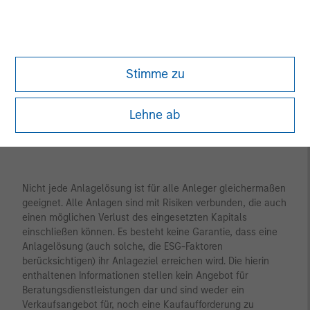
Gandhinagar
Singapore
Hong Kong
Sydney
Melbourne
Tokyo
Mumbai
Stimme zu
Lehne ab
Nicht jede Anlagelösung ist für alle Anleger gleichermaßen
geeignet. Alle Anlagen sind mit Risiken verbunden, die auch
einen möglichen Verlust des eingesetzten Kapitals
einschließen können. Es besteht keine Garantie, dass eine
Anlagelösung (auch solche, die ESG-Faktoren
berücksichtigen) ihr Anlageziel erreichen wird. Die hierin
enthaltenen Informationen stellen kein Angebot für
Beratungsdienstleistungen dar und sind weder ein
Verkaufsangebot für, noch eine Kaufaufforderung zu