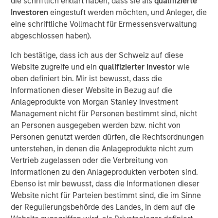
die schriftlich erklärt haben, dass sie als
qualifizierte
ideas in fixed income. Leveraging the expertise of our
Investoren
eingestuft werden möchten, und Anleger, die
specialized teams, we use a team-based, rigorous and
eine schriftliche Vollmacht für Ermessensverwaltung
disciplined process that seeks out superior and
abgeschlossen haben).
repeatable results.
Ich bestätige, dass ich aus der Schweiz auf diese
Website zugreife und ein
qualifizierter Investor
wie
Featured Products
oben definiert bin. Mir ist bewusst, dass die
Informationen dieser Website in Bezug auf die
Global Fixed Income Opportunities Fund
Anlageprodukte von Morgan Stanley Investment
Management nicht für Personen bestimmt sind, nicht
an Personen ausgegeben werden bzw. nicht von
Ähnliche Einblicke
Personen genutzt werden dürfen, die Rechtsordnungen
unterstehen, in denen die Anlageprodukte nicht zum
GLOBAL FIXED INCOME BULLETIN
Vertrieb zugelassen oder die Verbreitung von
Video: Built on Resilience
Informationen zu den Anlageprodukten verboten sind.
Ebenso ist mir bewusst, dass die Informationen dieser
Website nicht für Parteien bestimmt sind, die im Sinne
GLOBAL FIXED INCOME BULLETIN
der Regulierungsbehörde des Landes, in dem auf die