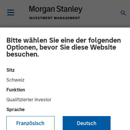
Bitte wählen Sie eine der folgenden
GLOBAL FIXED INCOME BULLETIN
INSIGHTS
Optionen, bevor Sie diese Website
besuchen.
Video: Stabilizing After
Shock
Sitz
Schweiz
27 MAI 2026
Funktion
Qualifizierter Investor
Sprache
Französisch
Deutsch