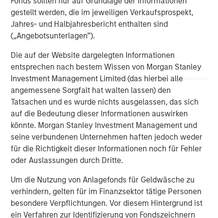
Fonds sollten nur auf Grundlage der Informationen
gestellt werden, die im jeweiligen Verkaufsprospekt,
Jahres- und Halbjahresbericht enthalten sind
(„Angebotsunterlagen”).
ARTIKEL
A
Die auf der Website dargelegten Informationen
entsprechen nach bestem Wissen von Morgan Stanley
Real Estate Midyear Outlook:
T
Investment Management Limited (das hierbei alle
Constructive Amid Fluid Backdrop
St
angemessene Sorgfalt hat walten lassen) den
A
The current macroenvironment remains resilient
A
Tatsachen und es wurde nichts ausgelassen, das sich
despite elevated volatility and divergence across
Q
auf die Bedeutung dieser Informationen auswirken
markets. As inflation and energy prices keep
p
könnte. Morgan Stanley Investment Management und
central banks hawkish, real estate continues to
i
seine verbundenen Unternehmen haften jedoch weder
offer attractive relative value, supported by a
a
für die Richtigkeit dieser Informationen noch für Fehler
25% repricing, durable income streams, and
r
oder Auslassungen durch Dritte.
constrained supply. In this environment,
diversified portfolios and selective asset-level
Um die Nutzung von Anlagefonds für Geldwäsche zu
07-AUG-2026
0
investing remain critical.
verhindern, gelten für im Finanzsektor tätige Personen
besondere Verpflichtungen. Vor diesem Hintergrund ist
ein Verfahren zur Identifizierung von Fondszeichnern