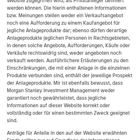
Website zugegriffen wird, als Privatanleger definiert
Built on Resilience
werden können. Die hierin enthaltenen Informationen
bzw. Meinungen stellen weder ein Verkaufsangebot
GLOBAL FIXED INCOME BULLETIN
noch eine Aufforderung zu einem Kaufangebot für
jegliche Anlageprodukte dar; ebenso dürfen derartige
Video: Risk Assets Persist
Anlageprodukte jeglichen Personen in Rechtsgebieten,
in denen solche Angebote, Aufforderungen, Käufe oder
Verkäufe rechtswidrig sind, weder angeboten noch
verkauft werden. Ausführlichere Erläuterungen zu den
Einschränkungen, die mit einer Anlage in die einzelnen
Produkte verbunden sind, enthält der jeweilige Prospekt
Vorgestellte Einblicke
der Anlageprodukte. Mir ist ebenfalls bewusst, dass
Morgan Stanley Investment Management weder
garantiert noch gewährleistet, dass jegliche
Informationen auf dieser Website korrekt oder
vollständig oder für einen bestimmten Zweck geeignet
sind.
Anträge für Anteile in den auf der Website erwähnten