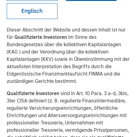
Englisch
Play
Dieser Abschnitt der Website und dessen Inhalt ist nur
für
Qualifizierte Investoren
im Sinne des
Bundesgesetzes über die kollektiven Kapitalanlagen
(KAG ) und der Verordnung über die kollektiven
Video
Kapitalanlagen (KKV) sowie in Übereinstimmung mit der
aktuellsten Interpretation des Begriffs durch die
As geopolitical tensions eased and rate volatility became
Eidgenössische Finanzmarktaufsicht FINMA und die
more orderly, credit spreads retraced and risk sentiment
zuständigen Gerichte bestimmt.
improved despite elevated inflation and energy
uncertainty. Watch our latest Global Fixed Income Bulletin
Qualifizierte Investoren
sind in Art. 10 Para. 3 a-d, 3bis,
video to explore how our portfolios are positioned amid
3ter CISA definiert (z. B. regulierte Finanzintermediäre,
ongoing risks.
regulierte Versicherungseinrichtungen, öffentliche
Einrichtungen und Altersversorgungseinrichtungen mit
Broad Markets Fixed Income Team
professioneller Tresorerie, Unternehmen mit
professioneller Tresorerie, vermögende Privatpersonen,
Our team provides exposure to what we consider the best