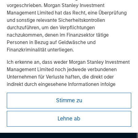
vorgeschrieben. Morgan Stanley Investment
Management Limited hat das Recht, eine Überprüfung
und sonstige relevante Sicherheitskontrollen
durchzuführen, um den Verpflichtungen
nachzukommen, denen im Finanzsektor tätige
Personen in Bezug auf Geldwäsche und
Finanzkriminalität unterliegen.
Ich erkenne an, dass weder Morgan Stanley Investment
Management Limited noch jedwede verbundenen
Unternehmen für Verluste haften, die direkt oder
indirekt durch eingesehene Informationen infolge
meiner falschen oder irrtümlichen Wiedergabe
entstehen. Durch die Annahme dieser Vereinbarung
Stimme zu
bestätige ich ebenfalls mein
Einverständnis mit den
Morgan Stanley
Nutzungsbedingungen
, die ich gelesen und verstanden
Lehne ab
habe. Sofern die vorstehende Vereinbarung korrekt ist,
Morgan Stanley Careers
klicken Sie bitte auf „Stimme zu“, um fortzufahren;
klicken Sie andernfalls auf „Lehne ab“, um zur Startseite