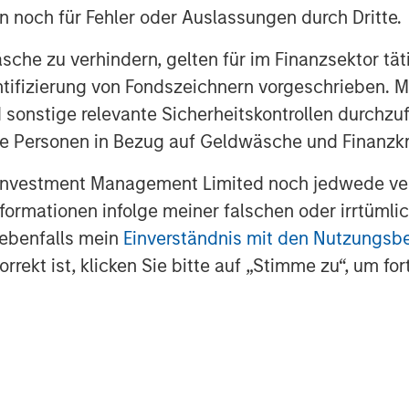
en noch für Fehler oder Auslassungen durch Dritte.
che zu verhindern, gelten für im Finanzsektor tät
dentifizierung von Fondszeichnern vorgeschrieben
 sonstige relevante Sicherheitskontrollen durchzu
 Personen in Bezug auf Geldwäsche und Finanzkri
 Investment Management Limited noch jedwede ve
Informationen infolge meiner falschen oder irrtüm
 ebenfalls mein
Einverständnis mit den Nutzungs
rekt ist, klicken Sie bitte auf „Stimme zu“, um for