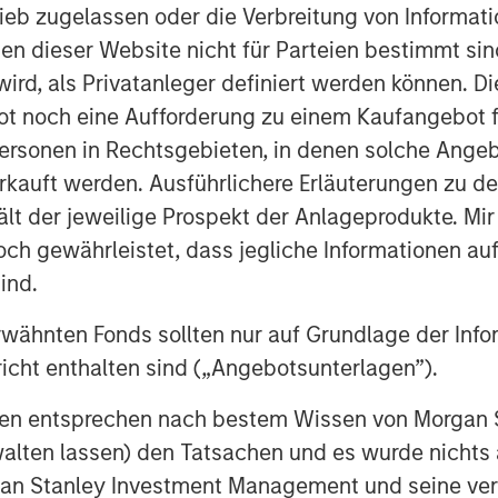
ieb zugelassen oder die Verbreitung von Informat
nen dieser Website nicht für Parteien bestimmt si
ird, als Privatanleger definiert werden können. Di
t noch eine Aufforderung zu einem Kaufangebot f
ersonen in Rechtsgebieten, in denen solche Angeb
kauft werden. Ausführlichere Erläuterungen zu de
ält der jeweilige Prospekt der Anlageprodukte. Mir
 gewährleistet, dass jegliche Informationen auf 
ideo, the International Equity Team
ind.
or companies and investors alike —
portunities.
rwähnten Fonds sollten nur auf Grundlage der Info
icht enthalten sind („Angebotsunterlagen”).
onen entsprechen nach bestem Wissen von Morgan
walten lassen) den Tatsachen und es wurde nichts
rgan Stanley Investment Management und seine v