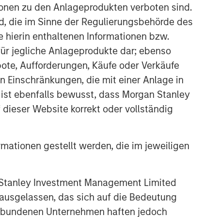
ionen zu den Anlageprodukten verboten sind.
nd, die im Sinne der Regulierungsbehörde des
e hierin enthaltenen Informationen bzw.
ür jegliche Anlageprodukte dar; ebenso
ote, Aufforderungen, Käufe oder Verkäufe
n Einschränkungen, die mit einer Anlage in
 ist ebenfalls bewusst, dass Morgan Stanley
dieser Website korrekt oder vollständig
International Equity Team
The International Equity team follows a
disciplined investment process based
rmationen gestellt werden, die im jeweiligen
on fundamental analysis and bottom-
up stock selection. They believe that
the best route to attractive long-term
 Stanley Investment Management Limited
returns is through compounding and
 ausgelassen, das sich auf die Bedeutung
providing reduced downside
participation.
erbundenen Unternehmen haften jedoch