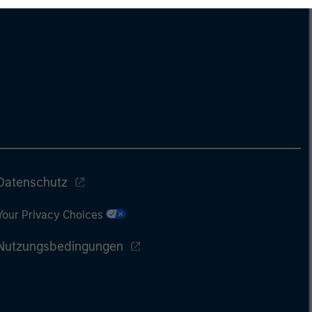
derstanding how markets
k is useful for evaluating
ortunities for excess
urns.
Datenschutz
Your Privacy Choices
Nutzungsbedingungen