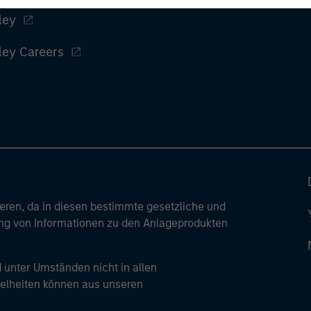
Un
ley
wor
opp
ley Careers
ret
ren, da in diesen bestimmte gesetzliche und
tung von Informationen zu den Anlageprodukten
 unter Umständen nicht in allen
zelheiten können aus unseren