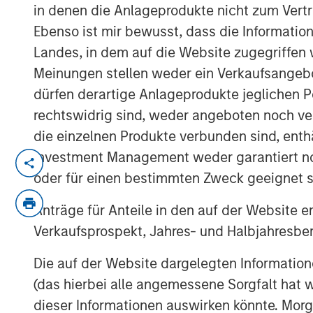
in denen die Anlageprodukte nicht zum Vertr
Ebenso ist mir bewusst, dass die Informatio
Landes, in dem auf die Website zugegriffen w
Meinungen stellen weder ein Verkaufsangebo
dürfen derartige Anlageprodukte jeglichen P
rechtswidrig sind, weder angeboten noch ver
die einzelnen Produkte verbunden sind, enth
Investment Management weder garantiert noch
In the latest Global Equity Observer v
oder für einen bestimmten Zweck geeignet s
explores why cybersecurity matters f
and where they see both risks and op
Anträge für Anteile in den auf der Website e
Verkaufsprospekt, Jahres- und Halbjahresber
View the Article
Die auf der Website dargelegten Informati
(das hierbei alle angemessene Sorgfalt hat 
dieser Informationen auswirken könnte. Mo