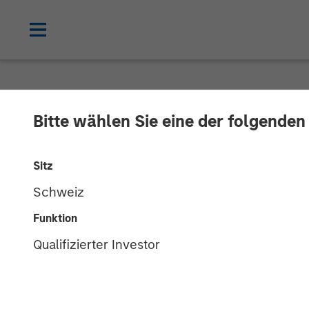
GLOBAL EQUITY OBSERVER
INSIGHT
Bitte wählen Sie eine der folgenden
Video: The hig
Sitz
Schweiz
05 JUNI 2026
Funktion
Qualifizierter Investor
Greg Heywood
Isabelle Mast
Vice President
Executive Dir