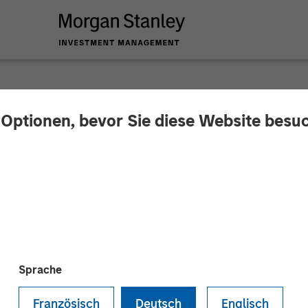
S
 Optionen, bevor Sie diese Website besu
h stakes of cybersec
ector
Sprache
Französisch
Deutsch
Englisch