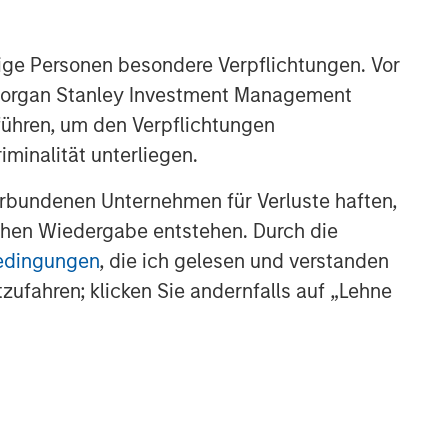
ige Personen besondere Verpflichtungen. Vor
Featured Products
. Morgan Stanley Investment Management
Global Brands Equity Income
führen, um den Verpflichtungen
Fund
minalität unterliegen.
Global Brands Fund
rbundenen Unternehmen für Verluste haften,
lichen Wiedergabe entstehen. Durch die
Global Quality Fund
bedingungen
, die ich gelesen und verstanden
tzufahren; klicken Sie andernfalls auf „Lehne
Ähnliche Einblicke
GLOBAL EQUITY OBSERVER
Warum Cybersicherheit jetzt
wichtiger ist als je zuvor