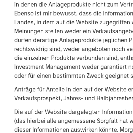
MOORE'S LAW NO MORE: WHEN
in denen die Anlageprodukte nicht zum Vertr
BOTTLENECK
Ebenso ist mir bewusst, dass die Informatio
Every technology cycle has a bott
Landes, in dem auf die Website zugegriffen w
moving.
Meinungen stellen weder ein Verkaufsangebo
dürfen derartige Anlageprodukte jeglichen P
THE TOKEN ECONOMY: WHEN 
rechtswidrig sind, weder angeboten noch ver
Data centers are factories. Token
die einzelnen Produkte verbunden sind, enth
FROM REACTIVE TO AUTONOMO
Investment Management weder garantiert noch
AI is no longer waiting to be aske
oder für einen bestimmten Zweck geeignet s
DATA, DOMAIN AND DISTRIBUT
Anträge für Anteile in den auf der Website e
The moat is no longer the code, it
Verkaufsprospekt, Jahres- und Halbjahresber
YESTERDAY'S SCI-FI IS INCREA
Die auf der Website dargelegten Informati
AI stops analyzing the economy a
(das hierbei alle angemessene Sorgfalt hat 
dieser Informationen auswirken könnte. Mo