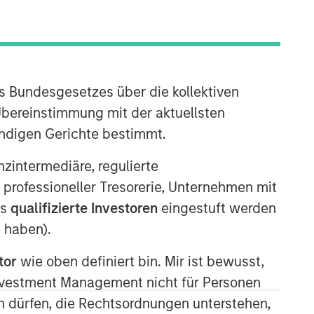
s Bundesgesetzes über die kollektiven
Übereinstimmung mit der aktuellsten
ändigen Gerichte bestimmt.
Emerging Markets Equity Team
nanzintermediäre, regulierte
 professioneller Tresorerie, Unternehmen mit
The Emerging Markets Equity team
combines deep expertise and local
ls
qualifizierte Investoren
eingestuft werden
presence in global markets with an
 haben).
integrated top-down and bottom-up
investment approach to invest in core
tor
wie oben definiert bin. Mir ist bewusst,
and growth-oriented portfolios across
Investment Management nicht für Personen
non-U.S. markets.
 dürfen, die Rechtsordnungen unterstehen,