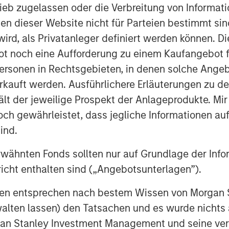
 PHYSICS BECOMES THE
ieb zugelassen oder die Verbreitung von Informat
nen dieser Website nicht für Parteien bestimmt si
leneck. In this case, it keeps
ird, als Privatanleger definiert werden können. Di
t noch eine Aufforderung zu einem Kaufangebot f
ersonen in Rechtsgebieten, in denen solche Angeb
COMPUTE BECOMES REVENUE
kauft werden. Ausführlichere Erläuterungen zu de
s are the product.
ält der jeweilige Prospekt der Anlageprodukte. Mir
US: THE AGENTIC TRANSITION
 gewährleistet, dass jegliche Informationen auf 
d. It is already at work.
ind.
ION: THE NEW SOFTWARE MOATS
rwähnten Fonds sollten nur auf Grundlage der Info
 is the three Ds.
icht enthalten sind („Angebotsunterlagen”).
SINGLY IN REACH
onen entsprechen nach bestem Wissen von Morgan
nd starts operating it.
walten lassen) den Tatsachen und es wurde nichts
rgan Stanley Investment Management und seine v