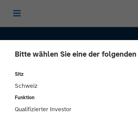
Bitte wählen Sie eine der folgenden
Sitz
Schweiz
BIG PICTURE
INSIGHTS
Funktion
Big Picture - Ar
Qualifizierter Investor
Intelligence: T