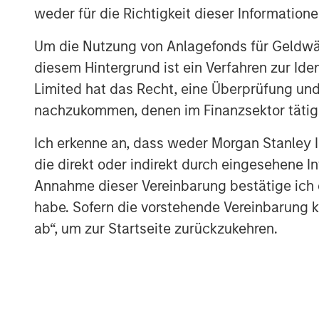
AI IS A FULL-STACK CAPITAL C
weder für die Richtigkeit dieser Information
This is a cross-asset, cross-secto
Um die Nutzung von Anlagefonds für Geldwäs
COMPETING COMPUTE: TWO AR
diesem Hintergrund ist ein Verfahren zur I
AI is a matter of national securit
Limited hat das Recht, eine Überprüfung und
nachzukommen, denen im Finanzsektor tätige
AI IS STRATEGIC INFRASTRUCT
Capabilities are advancing. Gove
Ich erkenne an, dass weder Morgan Stanley
die direkt oder indirekt durch eingesehene 
FROM TELEGRAMS TO TOKENS:
Annahme dieser Vereinbarung bestätige ich
Tokens will come before the appl
habe. Sofern die vorstehende Vereinbarung kor
ab“, um zur Startseite zurückzukehren.
Download – Big Picture – Artificial Int
The Author