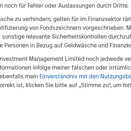
YCLE
en noch für Fehler oder Auslassungen durch Dritte.
r capital cycle.
che zu verhindern, gelten für im Finanzsektor tät
CHITECTURES, ONE RACE
dentifizierung von Fondszeichnern vorgeschrieben
y
 sonstige relevante Sicherheitskontrollen durchzu
 Personen in Bezug auf Geldwäsche und Finanzkri
URE, BUT NOBODY IS IN CHARGE
rnance is not.
 Investment Management Limited noch jedwede ve
Informationen infolge meiner falschen oder irrtüm
 HISTORY AS A ROADMAP
 ebenfalls mein
Einverständnis mit den Nutzungs
ication.
rekt ist, klicken Sie bitte auf „Stimme zu“, um for
elligence