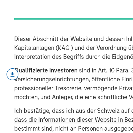
Investment Tr
10 JUNI 2026
Dieser Abschnitt der Website und dessen Inha
Kapitalanlagen (KAG ) und der Verordnung üb
Interpretation des Begriffs durch die Eidge
Three years ago, artificial intelligenc
Qualifizierte Investoren
sind in Art. 10 Para.
today is the subject of capital allocat
Versicherungseinrichtungen, öffentliche Ein
not only understanding that AI is con
professioneller Tresorerie, vermögende Privat
precise enough to act on.
möchten, und Anleger, die eine schriftlich
4-WAY CONVERGENCE: ALGORI
Ich bestätige, dass ich aus der Schweiz auf 
CAPITAL
dass die Informationen dieser Website in B
Compounding simultaneously with
bestimmt sind, nicht an Personen ausgegebe