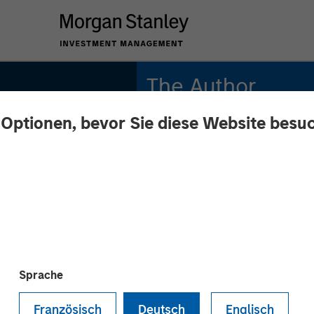
The Author
 Optionen, bevor Sie diese Website besu
Jitania Kandhari
Managing Director
tificial
Sprache
en
Französisch
Deutsch
Englisch