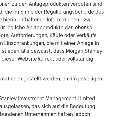
ionen zu den Anlageprodukten verboten sind.
Ähnliche Einblicke
nd, die im Sinne der Regulierungsbehörde des
BIG PICTURE
e hierin enthaltenen Informationen bzw.
Video: Ten Investment Truths
ür jegliche Anlageprodukte dar; ebenso
About Artificial Intelligence
ote, Aufforderungen, Käufe oder Verkäufe
n Einschränkungen, die mit einer Anlage in
TALES FROM THE EMERGING WORLD
 ist ebenfalls bewusst, dass Morgan Stanley
dieser Website korrekt oder vollständig
Video: Mexico's Domestic
Opportunity
rmationen gestellt werden, die im jeweiligen
TALES FROM THE EMERGING WORLD
Video: The De-
 Stanley Investment Management Limited
Americanization of
Globalization
 ausgelassen, das sich auf die Bedeutung
erbundenen Unternehmen haften jedoch