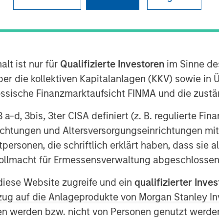
uths
lt ist nur für
Qualifizierte Investoren
im Sinne de
er die kollektiven Kapitalanlagen (KKV) sowie in 
nössische Finanzmarktaufsicht FINMA und die zust
e was a topic of mere curiosity, but
 3 a-d, 3bis, 3ter CISA definiert (z. B. regulierte Fi
ion. The challenge for investors is
richtungen und Altersversorgungseinrichtungen mit
sequential, but building frameworks
personen, die schriftlich erklärt haben, dass sie a
e Vollmacht für Ermessensverwaltung abgeschlossen
THMS, COMPUTE, TALENT AND
diese Website zugreife und ein
qualifizierter Inves
ezug auf die Anlageprodukte von Morgan Stanley 
 no historical precedent.
n werden bzw. nicht von Personen genutzt werden