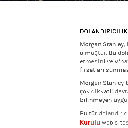
DOLANDIRICILIK
Morgan Stanley, k
olmuştur. Bu dola
etmesini ve What
fırsatları sunması
Morgan Stanley b
çok dikkatli dav
bilinmeyen uygula
Bu tür dolandırıc
Kurulu
web sitesi