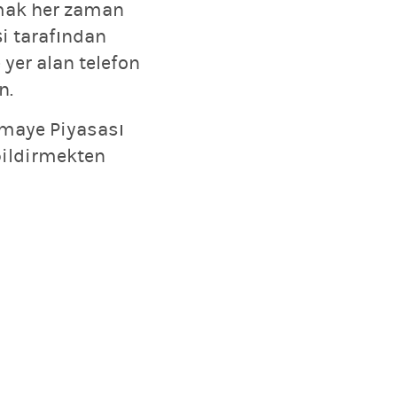
ışmak her zaman
şi tarafından
yer alan telefon
n.
rmaye Piyasası
bildirmekten