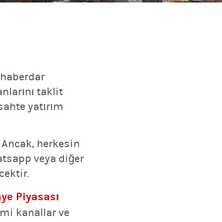
n haberdar
nlarını taklit
sahte yatırım
 Ancak, herkesin
atsapp veya diğer
ektir.
ye Piyasası
smi kanallar ve