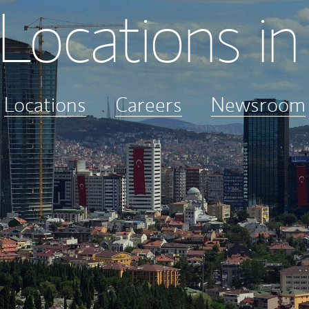
 Locations in
Locations
Careers
Newsroom