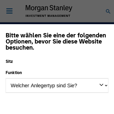
Bitte wählen Sie eine der folgenden
Volatilität navigiere
Optionen, bevor Sie diese Website
besuchen.
Chancen erschließe
Aktive Anlagen in
Sitz
Rentenfonds.
Funktion
Erfahren Sie mehr